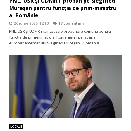
PNL, USR și UDMR îl propun pe Siegfried
Mureșan pentru funcția de prim-ministru
al României
26 iunie 2026, 12:10
17 comentarii
PNL, USR și UDMR înaintează o propunere comună pentru
funcția de prim-ministru al României în persoana
europarlamentarului Siegfried Mureșan. ,,România…
LOCALE