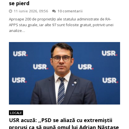
se pierd
11 iunie 2026, 09:56
10 comentarii
Aproape 200 de proprietăți ale statului administrate de RA-
APPS stau goale, iar alte 97 sunt folosite gratuit, potrivit unei
analize…
LOCALE
USR acuză: ,,PSD se aliază cu extremiștii
proruși ca să pună omul lui Adrian Năstase