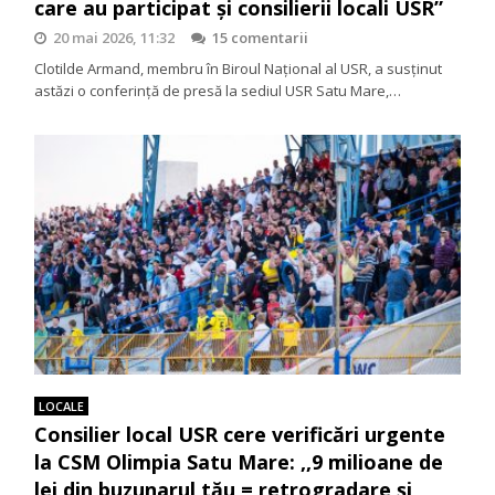
care au participat și consilierii locali USR”
20 mai 2026, 11:32
15 comentarii
Clotilde Armand, membru în Biroul Național al USR, a susținut
astăzi o conferință de presă la sediul USR Satu Mare,…
LOCALE
Consilier local USR cere verificări urgente
la CSM Olimpia Satu Mare: ,,9 milioane de
lei din buzunarul tău = retrogradare și