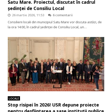
Satu Mare. Proiectul, discutat în cadrul
ședinței de Consiliu Local
26 martie 2026, 11:53
6 comentarii
Consilierii locali din municipiul Satu Mare vor discuta astăzi, de
la ora 14:00, în cadrul ședinței de Consiliu Local, un…
LOCALE
Stop risipei în 2026! USR depune proiecte
pentru desființarea a șase instituții publice