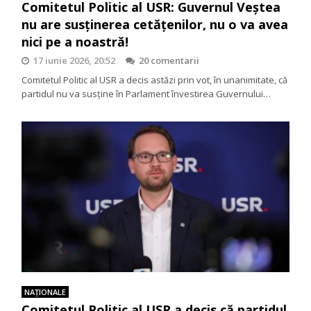
Comitetul Politic al USR: Guvernul Veștea
nu are susținerea cetățenilor, nu o va avea
nici pe a noastră!
17 iunie 2026, 20:52
20 comentarii
Comitetul Politic al USR a decis astăzi prin vot, în unanimitate, că
partidul nu va susține în Parlament învestirea Guvernului…
NAŢIONALE
Comitetul Politic al USR a decis că partidul