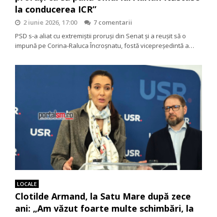
la conducerea ICR”
2 iunie 2026, 17:00
7 comentarii
PSD s-a aliat cu extremiștii proruși din Senat și a reușit să o
impună pe Corina-Raluca Încroșnatu, fostă vicepreședintă a…
LOCALE
Clotilde Armand, la Satu Mare după zece
ani: „Am văzut foarte multe schimbări, la