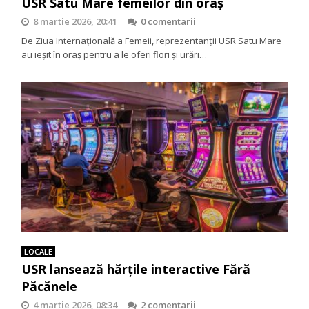
USR Satu Mare femeilor din oraș
8 martie 2026, 20:41
0 comentarii
De Ziua Internațională a Femeii, reprezentanții USR Satu Mare
au ieșit în oraș pentru a le oferi flori și urări…
LOCALE
USR lansează hărțile interactive Fără
Păcănele
4 martie 2026, 08:34
2 comentarii