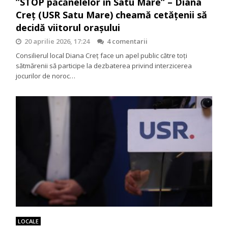
”STOP păcănelelor în Satu Mare” – Diana
Creț (USR Satu Mare) cheamă cetățenii să
decidă viitorul orașului
20 aprilie 2026, 17:24
4 comentarii
Consilierul local Diana Creț face un apel public către toți
sătmărenii să participe la dezbaterea privind interzicerea
jocurilor de noroc…
LOCALE