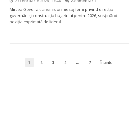
27 februarie 2026, 17:44
8 comentarii
Mircea Govor a transmis un mesaj ferm privind direcția
guvernării și construcția bugetului pentru 2026, susținând
poziția exprimată de liderul…
1
2
3
4
…
7
Înainte