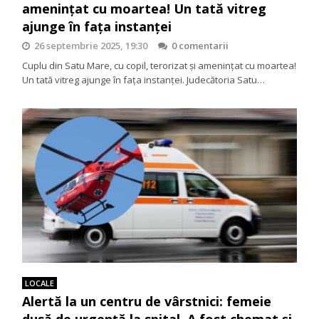
amenințat cu moartea! Un tată vitreg
ajunge în fața instanței
26 septembrie 2025, 19:30
0 comentarii
Cuplu din Satu Mare, cu copil, terorizat și amenințat cu moartea!
Un tată vitreg ajunge în fața instanței. Judecătoria Satu…
LOCALE
Alertă la un centru de vârstnici: femeie
dusă de urgență la spital. A fost chemat și