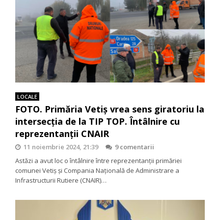
LOCALE
FOTO. Primăria Vetiș vrea sens giratoriu la
intersecția de la TIP TOP. Întâlnire cu
reprezentanții CNAIR
11 noiembrie 2024, 21:39
9 comentarii
Astăzi a avut loc o întâlnire între reprezentanții primăriei
comunei Vetiș și Compania Națională de Administrare a
Infrastructurii Rutiere (CNAIR)…