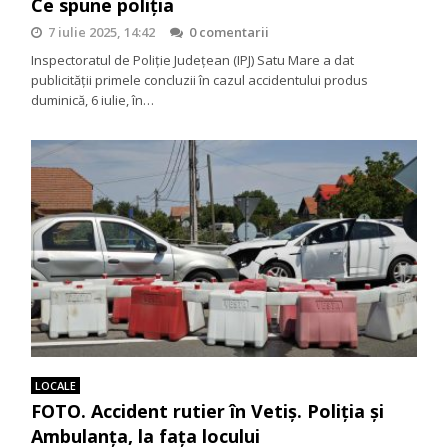
Ce spune poliția
7 iulie 2025, 14:42
0 comentarii
Inspectoratul de Poliție Județean (IPJ) Satu Mare a dat
publicității primele concluzii în cazul accidentului produs
duminică, 6 iulie, în…
LOCALE
FOTO. Accident rutier în Vetiș. Poliția și
Ambulanța, la fața locului