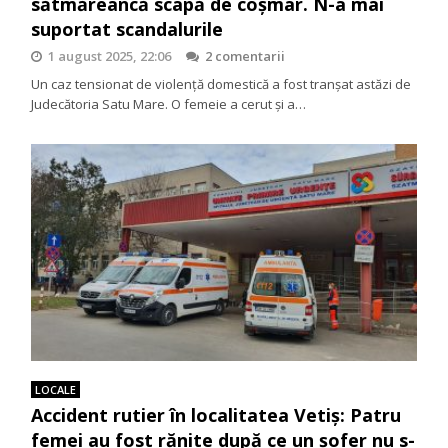
sătmăreancă scapă de coșmar. N-a mai
suportat scandalurile
1 august 2025, 22:06
2 comentarii
Un caz tensionat de violență domestică a fost tranșat astăzi de
Judecătoria Satu Mare. O femeie a cerut și a…
LOCALE
Accident rutier în localitatea Vetiș: Patru
femei au fost rănite după ce un șofer nu s-