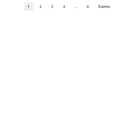
1
2
3
4
…
6
Înainte