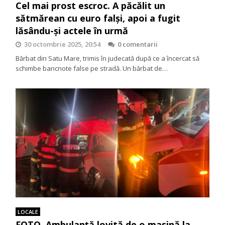
Cel mai prost escroc. A păcălit un
sătmărean cu euro falși, apoi a fugit
lăsându-și actele în urmă
30 octombrie 2025, 20:54
0 comentarii
Bărbat din Satu Mare, trimis în judecată după ce a încercat să
schimbe bancnote false pe stradă. Un bărbat de…
LOCALE
FOTO. Ambulanță lovită de o mașină la