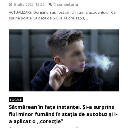
6 iulie 2025, 13:50
1 comentariu
ACTUALIZARE. Doi minori au fost răniți în urma accidentului. Ce
spune poliția: La data de 6 iulie, la ora 11.53,…
LOCALE
Sătmărean în fața instanței. Și-a surprins
fiul minor fumând în stația de autobuz și i-
a aplicat o ,,corecție”