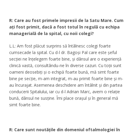
R: Care au fost primele impresii de la Satu Mare. Cum
aţi fost primit, dacă a fost totul în regulă cu echipa
managerială de la spital, cu noii colegi?
L.L: Am fost plăcut surprins să întâlnesc colegi foarte
cumsecade la spital. Cu d-l dr. Bagoşi Pal care este şeful
secţiei ne înţelegem foarte bine, şi dânsul are o experienţă
clinică vastă, consultându-ne în diverse cazuri. Cu toţii sunt
oameni deosebiţi şi o echipă foarte bună, mă simt foarte
bine pe secţie, m-am integrat, m-au primit foarte bine şi m-
au încurajat. Asemenea deschidere am întâlnit şi din partea
conducerii Spitalului, iar cu d-l Adrian Marc, avem o relaţie
bună, dânsul ne susţine. Îmi place oraşul şi în general mă
simt foarte bine.
R: Care sunt noutăţile din domeniul oftalmologiei în