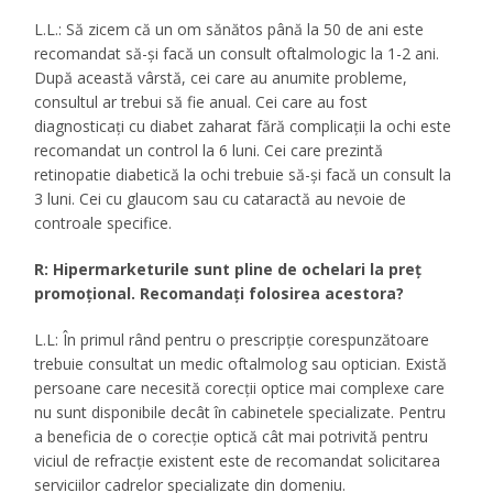
L.L.: Să zicem că un om sănătos până la 50 de ani este
recomandat să-şi facă un consult oftalmologic la 1-2 ani.
După această vârstă, cei care au anumite probleme,
consultul ar trebui să fie anual. Cei care au fost
diagnosticaţi cu diabet zaharat fără complicaţii la ochi este
recomandat un control la 6 luni. Cei care prezintă
retinopatie diabetică la ochi trebuie să-şi facă un consult la
3 luni. Cei cu glaucom sau cu cataractă au nevoie de
controale specifice.
R: Hipermarketurile sunt pline de ochelari la preţ
promoţional. Recomandaţi folosirea acestora?
L.L: În primul rând pentru o prescripţie corespunzătoare
trebuie consultat un medic oftalmolog sau optician. Există
persoane care necesită corecţii optice mai complexe care
nu sunt disponibile decât în cabinetele specializate. Pentru
a beneficia de o corecţie optică cât mai potrivită pentru
viciul de refracţie existent este de recomandat solicitarea
serviciilor cadrelor specializate din domeniu.