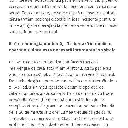
ochi, care se fac atât pentru pacienţii diabetici cât şi pentru
cei care au o anumită formă de degenerescenţă maculară
senilă. Tot ca noutate, pe secţie există un laser cu ajutorul
căruia tratăm pacienţii diabetici în fază incipientă pentru a
nu se ajunge la operaţii şi la pierderea vederii. Este un laser
special, foarte performant.
R: Cu tehnologia modernă, cât durează în medie o
operaţie şi dacă este necesară internarea în spital?
L.L: Acum o să avem tendinţa să facem mai ales
intervenţiile de cataractă în ambulatoriu. Adică pacientul
vine, se operează, pleacă acasă, a doua zi vine la control.
Deci tehnologia ne permite dar mai facem şi internări de o
zi. S-a redus şi timpul operator, acum o operaţie de
cataractă durează aproximativ 15-20 de minute cu toate
pregătirile. Operaţiile de retină durează în funcţie de
complexitatea şi de gravitatea cazurilor, pot să se întindă
de la 20 de minute la 2 ore. Lumea trebuie să ştie că nu
mai trebuie să migreze spre Cluj sau Debrecen pentru că
problemele pot fi rezolvate în foarte bune condiţii sau