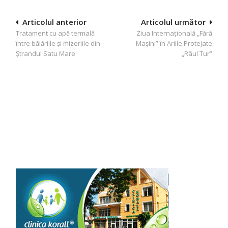
Navigare
Articolul anterior
Articolul următor
Tratament cu apă termală
Ziua Internaţională „Fără
în
între bălăriile şi mizeriile din
Maşini” în Ariile Protejate
articole
Ştrandul Satu Mare
„Râul Tur”