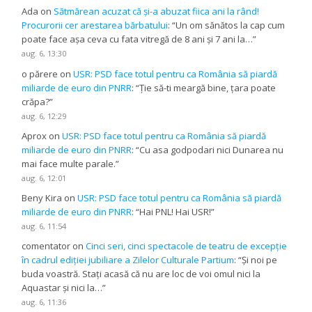
Ada
on
Sătmărean acuzat că și-a abuzat fiica ani la rând!
Procurorii cer arestarea bărbatului
: “
Un om sănătos la cap cum
poate face așa ceva cu fata vitregă de 8 ani și 7 ani la…
”
aug. 6, 13:30
o părere
on
USR: PSD face totul pentru ca România să piardă
miliarde de euro din PNRR
: “
Ție să-ti meargă bine, țara poate
crăpa?
”
aug. 6, 12:29
Aprox
on
USR: PSD face totul pentru ca România să piardă
miliarde de euro din PNRR
: “
Cu asa godpodari nici Dunarea nu
mai face multe parale.
”
aug. 6, 12:01
Beny Kira
on
USR: PSD face totul pentru ca România să piardă
miliarde de euro din PNRR
: “
Hai PNL! Hai USR!
”
aug. 6, 11:54
comentator
on
Cinci seri, cinci spectacole de teatru de excepție
în cadrul ediției jubiliare a Zilelor Culturale Partium
: “
Și noi pe
buda voastră. Stați acasă că nu are loc de voi omul nici la
Aquastar și nici la…
”
aug. 6, 11:36