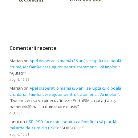
Comentarii recente
Marian
on
Apel disperat: o mamă (36 ani) se luptă cu o boală
cruntă, iar familia cere ajutor pentru tratament: ,,Vă implor!”
:
“
Ajutati*
”
aug. 6, 13:58
Marian
on
Apel disperat: o mamă (36 ani) se luptă cu o boală
cruntă, iar familia cere ajutor pentru tratament: ,,Vă implor!”
:
“
Dumnezeu sa va binecuvânteze PortalSM ca jucați acești
oameni🙏🏼 hai sa dam share masiv
”
aug. 6, 13:58
ionut
on
USR: PSD face totul pentru ca România să piardă
miliarde de euro din PNRR
: “
SUBSCRIU!.
”
aug. 6, 13:31