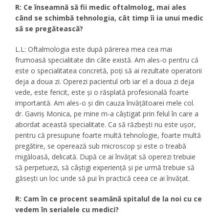
R: Ce înseamnă să fii medic oftalmolog, mai ales
când se schimbă tehnologia, cât timp îi ia unui medic
să se pregătească?
L.L: Oftalmologia este după părerea mea cea mai
frumoasă specialitate din câte există. Am ales-o pentru că
este o specialitatea concretă, poţi să ai rezultate operatorii
deja a doua zi. Operezi pacientul orb iar el a doua zi deja
vede, este fericit, este şi o răsplată profesională foarte
importantă. Am ales-o şi din cauza învăţătoarei mele col.
dr. Gavriş Monica, pe mine m-a câştigat prin felul în care a
abordat această specialitate. Ca să răzbeşti nu este uşor,
pentru că presupune foarte multă tehnologie, foarte multă
pregătire, se operează sub microscop şi este o treabă
migăloasă, delicată. După ce ai învăţat să operezi trebuie
să perpetuezi, să câştigi experienţă şi pe urmă trebuie să
găseşti un loc unde să pui în practică ceea ce ai învăţat.
R: Cam în ce procent seamănă spitalul de la noi cu ce
vedem în serialele cu medici?