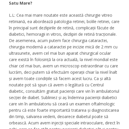
Satu Mare?
L.L: Cea mai mare noutate este această chirurgie vitreo
retiniană, ea abordează patologia retinei, bolile retinei, care
în principal sunt dezlipirile de retină, complicaţii făcute de
diabetici, hemoragii in vitros, dezlipiri de retină tracţionale.
De asemenea, acum putem face chirurgia cataractei,
chirurgia modernă a cataractei pe incizie mică de 2 mm cu
ultrasunete, avem cel mai bun aparat chirurgical ocular
care există în folosinţă la ora actuală, la nivel mondial este
chiar cel mai bun, avem un microscop extraordinar cu care
lucrăm, deci putem să efectuăm operaţii chiar la nivel înalt
şi avem toate condiţiile să facem acest lucru. Ca şi altă
noutate pot să spun că avem o legătură cu Centrul
diabetic, consultăm gratuit pacienţii care vin în ambulatoriul
secţiei de diabet. Subliniez şi aş îndemna pacienţii diabetici
care vin în ambulatoriu să ceară un examen oftalmologic
pentru că este foarte importantă tratarea şi diagnosticarea
din timp, salvarea vederii, deoarece diabetul poate să
orbească. Acum avem injecţii speciale intraoculare, direct în