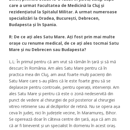
care a urmat Facultatea de Medicină la Cluj şi
rezidenţiatul la Spitalul Militar. A urmat numeroase
specializări la Oradea, Bucureşti, Debrecen,
Budapesta şi în Spania.
R: De ce aţi ales Satu Mare. Aţi fost prin mai multe
oraşe cu renume medical, de ce aţi ales tocmai Satu
Mare şi nu Debrecen sau Budapesta?
L.L: În primul pentru că am vrut să rămân în ţară şi să mă
descurc în România. Am ales Satu Mare pentru că în
practica mea din Cluj, am avut foarte mulţi pacienţi din
Satu Mare care s-au plâns că le este foarte greu să se
deplaseze pentru controale, pentru operaţii, intervenţii. Am
ales Satu Mare şi pentru că este o zonă nedeservită din
punct de vedere al chirurgiei de pol posterior al chirurgiei
vitreo retiniene sau al dezlipirilor de retină. Nu se opera aşa
ceva în judeţ, nici în judeţele vecine, în Maramureş, Bihor.
Se operează doar în câteva centre din ţară, aşa că am zis
că ar fi binevenit şi un specialist în domeniu în acest oraş.