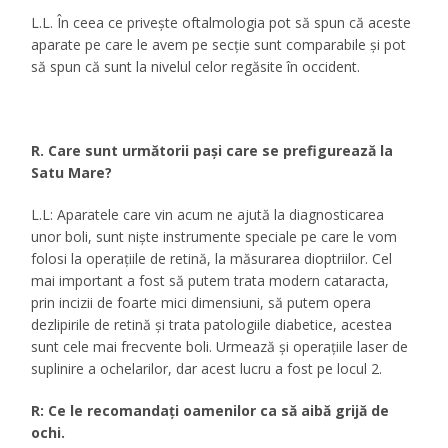
L.L. În ceea ce priveşte oftalmologia pot să spun că aceste
aparate pe care le avem pe secţie sunt comparabile şi pot
să spun că sunt la nivelul celor regăsite în occident.
R. Care sunt următorii paşi care se prefigurează la
Satu Mare?
L.L: Aparatele care vin acum ne ajută la diagnosticarea
unor boli, sunt nişte instrumente speciale pe care le vom
folosi la operaţiile de retină, la măsurarea dioptriilor. Cel
mai important a fost să putem trata modern cataracta,
prin incizii de foarte mici dimensiuni, să putem opera
dezlipirile de retină şi trata patologiile diabetice, acestea
sunt cele mai frecvente boli. Urmează şi operaţiile laser de
suplinire a ochelarilor, dar acest lucru a fost pe locul 2.
R: Ce le recomandaţi oamenilor ca să aibă grijă de
ochi.