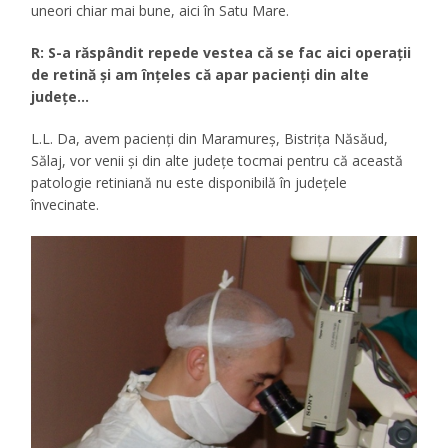
uneori chiar mai bune, aici în Satu Mare.
R: S-a răspândit repede vestea că se fac aici operaţii
de retină şi am înţeles că apar pacienţi din alte
judeţe…
L.L. Da, avem pacienţi din Maramureş, Bistriţa Năsăud,
Sălaj, vor venii şi din alte judeţe tocmai pentru că această
patologie retiniană nu este disponibilă în judeţele
învecinate.