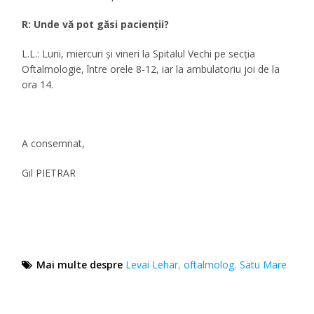
R: Unde vă pot găsi pacienţii?
L.L.: Luni, miercuri şi vineri la Spitalul Vechi pe secţia
Oftalmologie, între orele 8-12, iar la ambulatoriu joi de la
ora 14.
A consemnat,
Gil PIETRAR
Mai multe despre
Levai Lehar
,
oftalmolog
,
Satu Mare