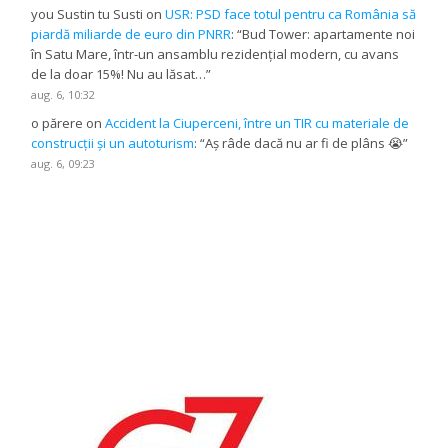
you Sustin tu Susti
on
USR: PSD face totul pentru ca România să
piardă miliarde de euro din PNRR
: “
Bud Tower: apartamente noi
în Satu Mare, într-un ansamblu rezidențial modern, cu avans
de la doar 15%! Nu au lăsat…
”
aug. 6, 10:32
o părere
on
Accident la Ciuperceni, între un TIR cu materiale de
construcții și un autoturism
: “
Aș râde dacă nu ar fi de plâns 😭
”
aug. 6, 09:23