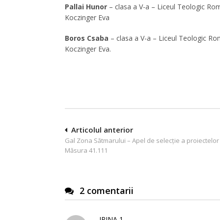
Pallai Hunor
– clasa a V-a – Liceul Teologic R
Koczinger Eva
Boros Csaba
– clasa a V-a – Liceul Teologic R
Koczinger Eva.
Navigare
Articolul anterior
Gal Zona Sătmarului – Apel de selecție a proiectelor
în
Măsura 41.111
articole
2 comentarii
IRINA 1