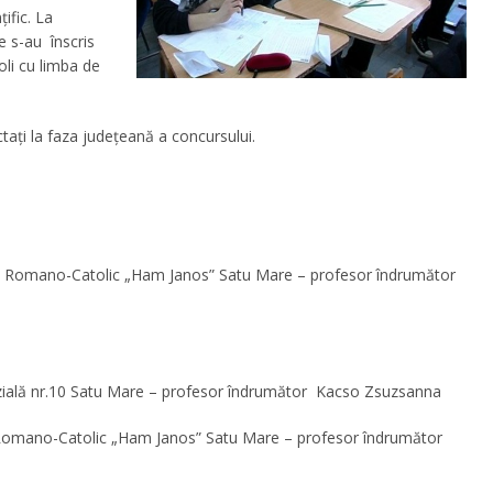
țific. La
e
s-au înscris
oli cu limba de
ctaţi la faza judeţeană a concursului.
gic Romano-Catolic „Ham Janos” Satu Mare – profesor îndrumător
zială nr.10 Satu Mare – profesor îndrumător Kacso Zsuzsanna
c Romano-Catolic „Ham Janos” Satu Mare – profesor îndrumător