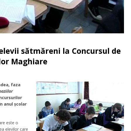
elevii sătmăreni la Concursul de
lor Maghiare
adea, faza
aziilor
ncursurilor
n anul școlar
are este o
a elevilor care