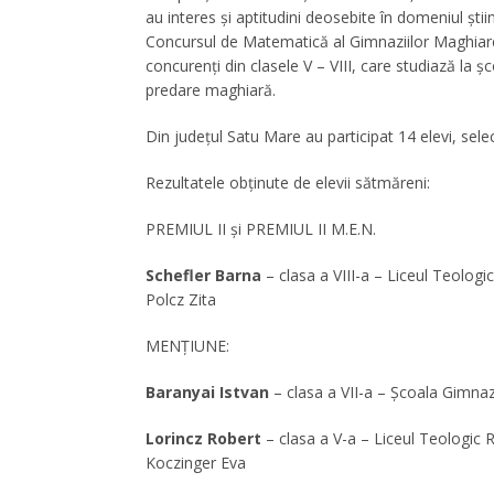
au interes și aptitudini deosebite în domeniul știin
Concursul de Matematică al Gimnaziilor Maghiar
concurenți din clasele V – VIII, care studiază la șc
predare maghiară.
Din județul Satu Mare au participat 14 elevi, sele
Rezultatele obţinute de elevii sătmăreni:
PREMIUL II şi PREMIUL II M.E.N.
Schefler Barna
– clasa a VIII-a – Liceul Teolo
Polcz Zita
MENŢIUNE:
Baranyai Istvan
– clasa a VII-a – Şcoala Gimna
Lorincz Robert
– clasa a V-a – Liceul Teologi
Koczinger Eva