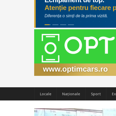
Locale
Naţionale
Sport
Ex