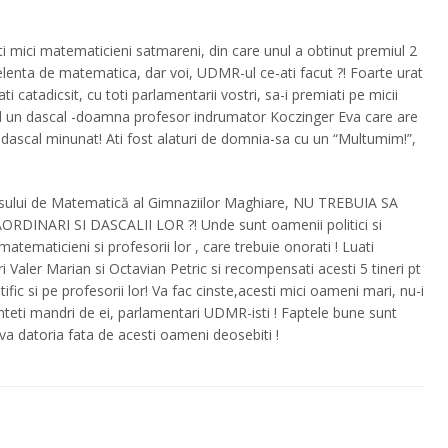
ti mici matematicieni satmareni, din care unul a obtinut premiul 2
celenta de matematica, dar voi, UDMR-ul ce-ati facut ?! Foarte urat
 catadicsit, cu toti parlamentarii vostri, sa-i premiati pe micii
Vad un dascal -doamna profesor indrumator Koczinger Eva care are
 dascal minunat! Ati fost alaturi de domnia-sa cu un “Multumim!”,
ursului de Matematică al Gimnaziilor Maghiare, NU TREBUIA SA
RDINARI SI DASCALII LOR ?! Unde sunt oamenii politici si
atematicieni si profesorii lor , care trebuie onorati ! Luati
Valer Marian si Octavian Petric si recompensati acesti 5 tineri pt
tific si pe profesorii lor! Va fac cinste,acesti mici oameni mari, nu-i
unteti mandri de ei, parlamentari UDMR-isti ! Faptele bune sunt
va datoria fata de acesti oameni deosebiti !