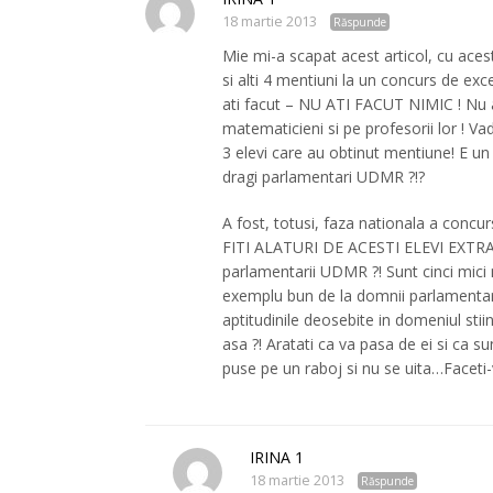
18 martie 2013
Răspunde
Mie mi-a scapat acest articol, cu aces
si alti 4 mentiuni la un concurs de ex
ati facut – NU ATI FACUT NIMIC ! Nu ati
matematicieni si pe profesorii lor ! 
3 elevi care au obtinut mentiune! E un
dragi parlamentari UDMR ?!?
A fost, totusi, faza nationala a conc
FITI ALATURI DE ACESTI ELEVI EXTRAO
parlamentarii UDMR ?! Sunt cinci mici m
exemplu bun de la domnii parlamentari 
aptitudinile deosebite in domeniul stiin
asa ?! Aratati ca va pasa de ei si ca s
puse pe un raboj si nu se uita…Faceti-
IRINA 1
18 martie 2013
Răspunde