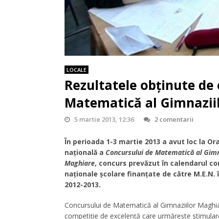
LOCALE
Rezultatele obținute de 
Matematică al Gimnazii
5 martie 2013, 12:36
2 comentarii
În perioada 1-3 martie 2013 a avut loc la Or
națională a
Concursului de Matematică al Gimn
Maghiare
, concurs prevăzut în calendarul co
naționale școlare finanțate de către M.E.N. î
2012-2013.
Concursului de Matematică al Gimnaziilor Maghi
competiție de excelență care urmărește stimulare