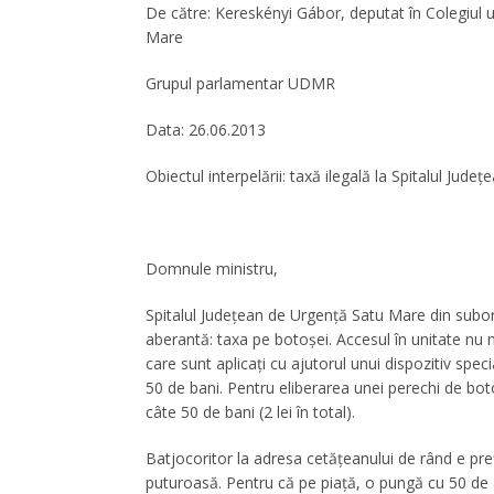
De către: Kereskényi Gábor, deputat în Colegiul 
Mare
Grupul parlamentar UDMR
Data: 26.06.2013
Obiectul interpelării: taxă ilegală la Spitalul Jud
Domnule ministru,
Spitalul Județean de Urgență Satu Mare din subord
aberantă: taxa pe botoșei. Accesul în unitate nu
care sunt aplicați cu ajutorul unui dispozitiv sp
50 de bani. Pentru eliberarea unei perechi de boto
câte 50 de bani (2 lei în total).
Batjocoritor la adresa cetățeanului de rând e pre
puturoasă. Pentru că pe piață, o pungă cu 50 de 