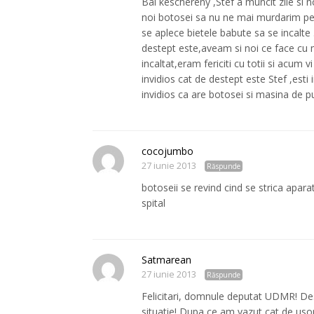
Bai keschereny ,Stef a muncit zile si n
noi botosei sa nu ne mai murdarim pe p
se aplece bietele babute sa se incalt
destept este,aveam si noi ce face cu
incaltat,eram fericiti cu totii si acum vi
invidios cat de destept este Stef ,est
invidios ca are botosei si masina de p
cocojumbo
27 iunie 2013
Răspunde
botoseii se revind cind se strica apara
spital
Satmarean
27 iunie 2013
Răspunde
Felicitari, domnule deputat UDMR! De
situatie! Dupa ce am vazut cat de usor 