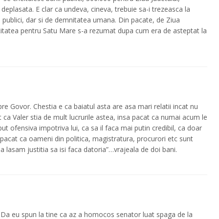
deplasata. E clar ca undeva, cineva, trebuie sa-i trezeasca la
nii publici, dar si de demnitatea umana. Din pacate, de Ziua
licitatea pentru Satu Mare s-a rezumat dupa cum era de asteptat la
re Govor. Chestia e ca baiatul asta are asa mari relatii incat nu
t ca Valer stia de mult lucrurile astea, insa pacat ca numai acum le
put ofensiva impotriva lui, ca sa il faca mai putin credibil, ca doar
pacat ca oameni din politica, magistratura, procurori etc sunt
a lasam justitia sa isi faca datoria”…vrajeala de doi bani.
i.Da eu spun la tine ca az a homocos senator luat spaga de la