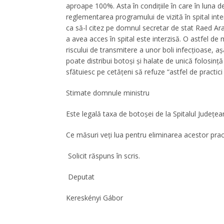
aproape 100%. Asta în condițiile în care în luna de
reglementarea programului de vizită în spital interz
ca să-l citez pe domnul secretar de stat Raed Ar
a avea acces în spital este interzisă. O astfel de
riscului de transmitere a unor boli infecţioase, a
poate distribui botoşi şi halate de unică folosinţă n
sfătuiesc pe cetăţeni să refuze “astfel de practici
Stimate domnule ministru
Este legală taxa de botoșei de la Spitalul Județ
Ce măsuri veți lua pentru eliminarea acestor pract
Solicit răspuns în scris.
Deputat
Kereskényi Gábor