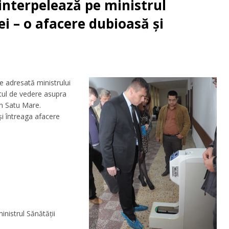
interpelează pe ministrul
ei – o afacere dubioasă și
 adresată ministrului
ctul de vedere asupra
an Satu Mare.
i întreaga afacere
nistrul Sănătății