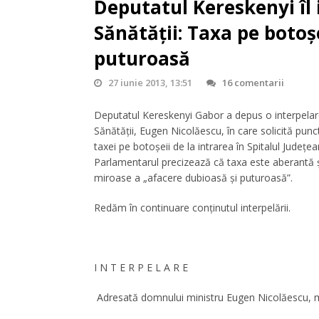
Deputatul Kereskenyi îl 
Sănătăţii: Taxa pe botoş
puturoasă
27 iunie 2013, 13:51
16 comentarii
Deputatul Kereskenyi Gabor a depus o interpelare
Sănătăţii, Eugen Nicolăescu, în care solicită pun
taxei pe botoşeii de la intrarea în Spitalul Judeţe
Parlamentarul precizează că taxa este aberantă ş
miroase a „afacere dubioasă şi puturoasă”.
Redăm în continuare conţinutul interpelării.
I N T E R P E L A R E
Adresată domnului ministru Eugen Nicolăescu, mi