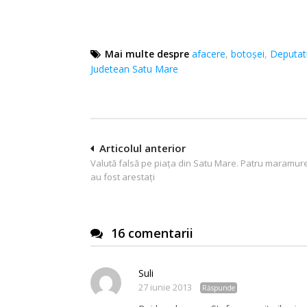
Mai multe despre
afacere
,
botoșei
,
Deputat
Judetean Satu Mare
Navigare
Articolul anterior
Valută falsă pe piaţa din Satu Mare. Patru maramur
în
au fost arestaţi
articole
16 comentarii
Suli
27 iunie 2013
Răspunde