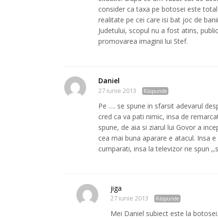
consider ca taxa pe botosei este total 
realitate pe cei care isi bat joc de ba
Judetului, scopul nu a fost atins, pub
promovarea imaginii lui Stef.
Daniel
27 iunie 2013
Răspunde
Pe …. se spune in sfarsit adevarul desp
cred ca va pati nimic, insa de remarca
spune, de aia si ziarul lui Govor a ince
cea mai buna aparare e atacul. Insa e 
cumparati, insa la televizor ne spun ,,s
jiga
27 iunie 2013
Răspunde
Mei Daniel subiect este la botose