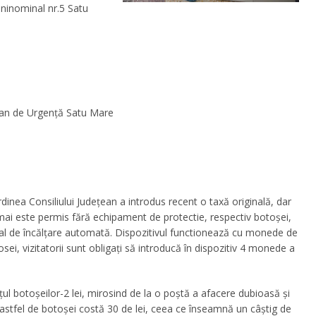
uninominal nr.5 Satu
ețean de Urgență Satu Mare
inea Consiliului Judeţean a introdus recent o taxă originală, dar
 mai este permis fără echipament de protectie, respectiv botoșei,
ecial de încălțare automată. Dispozitivul functionează cu monede de
sei, vizitatorii sunt obligați să introducă în dispozitiv 4 monede a
țul botoșeilor-2 lei, mirosind de la o poștă a afacere dubioasă și
astfel de botoşei costă 30 de lei, ceea ce înseamnă un câştig de