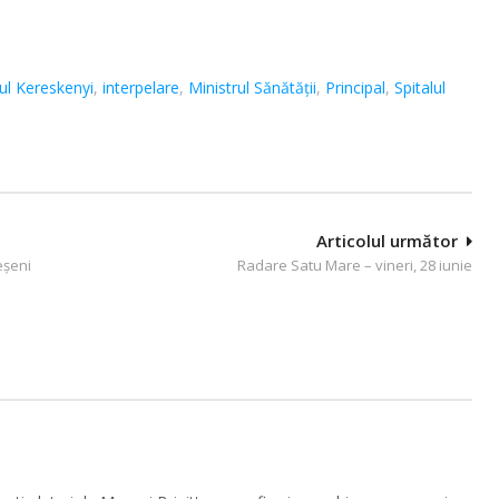
ul Kereskenyi
,
interpelare
,
Ministrul Sănătăţii
,
Principal
,
Spitalul
Articolul următor
eşeni
Radare Satu Mare – vineri, 28 iunie