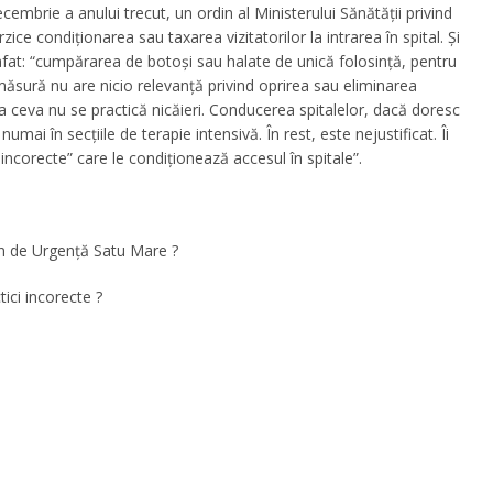
cembrie a anului trecut, un ordin al Ministerului Sănătății privind
ice condiţionarea sau taxarea vizitatorilor la intrarea în spital. Și
afat: “cumpărarea de botoşi sau halate de unică folosinţă, pentru
 măsură nu are nicio relevanţă privind oprirea sau eliminarea
şa ceva nu se practică nicăieri. Conducerea spitalelor, dacă doresc
umai în secţiile de terapie intensivă. În rest, este nejustificat. Îi
 incorecte” care le condiţionează accesul în spitale”.
ean de Urgență Satu Mare ?
ici incorecte ?