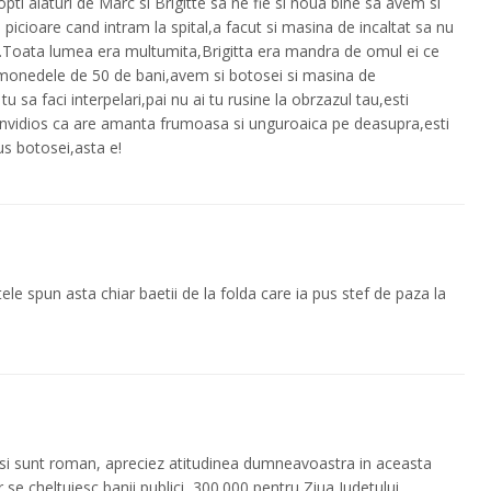
opti alaturi de Marc si Brigitte sa ne fie si noua bine sa avem si
icioare cand intram la spital,a facut si masina de incaltat sa nu
e .Toata lumea era multumita,Brigitta era mandra de omul ei ce
 monedele de 50 de bani,avem si botosei si masina de
 tu sa faci interpelari,pai nu ai tu rusine la obrzazul tau,esti
i invidios ca are amanta frumoasa si unguroaica pe deasupra,esti
us botosei,asta e!
tele spun asta chiar baetii de la folda care ia pus stef de paza la
si sunt roman, apreciez atitudinea dumneavoastra in aceasta
se cheltuiesc banii publici, 300.000 pentru Ziua Judetului,