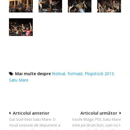
Mai multe despre
festival
,
formaţii
,
Plopstock 2013
,
Satu Mare
Navigare
Articolul anterior
Articolul următor
Gal Sud-Vest Satu Mare: O
Vasile Blaga: PDL Satu Mare
în
nouă sesiune de depunere a
este pe drum bun, cum nu l-