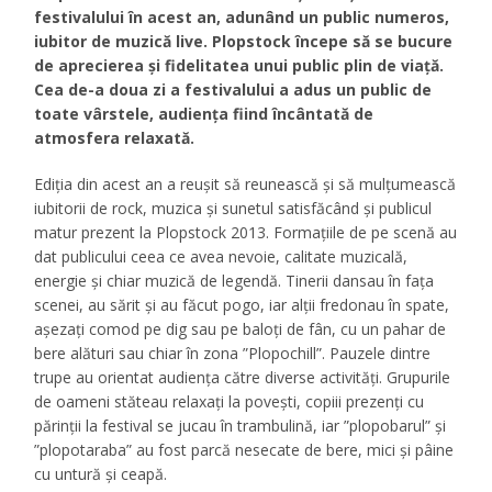
festivalului în acest an, adunând un public numeros,
iubitor de muzică live. Plopstock începe să se bucure
de aprecierea și fidelitatea unui public plin de viață.
Cea de-a doua zi a festivalului a adus un public de
toate vârstele, audiența fiind încântată de
atmosfera relaxată.
Ediția din acest an a reușit să reunească și să mulțumească
iubitorii de rock, muzica și sunetul satisfăcând și publicul
matur prezent la Plopstock 2013. Formațiile de pe scenă au
dat publicului ceea ce avea nevoie, calitate muzicală,
energie și chiar muzică de legendă. Tinerii dansau în fața
scenei, au sărit și au făcut pogo, iar alții fredonau în spate,
așezați comod pe dig sau pe baloți de fân, cu un pahar de
bere alături sau chiar în zona ”Plopochill”. Pauzele dintre
trupe au orientat audiența către diverse activități. Grupurile
de oameni stăteau relaxați la povești, copiii prezenți cu
părinții la festival se jucau în trambulină, iar ”plopobarul” și
”plopotaraba” au fost parcă nesecate de bere, mici și pâine
cu untură și ceapă.