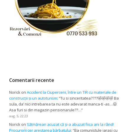
Comentarii recente
Norick
on
Accident la Ciuperceni, între un TIR cu materiale de
construcții și un autoturism
: “
Tu si sinceritatea????🤣🤣🤣🤣 Ba
sula, da’ nici intrebarea ta nu este adevarat manca-ti -as…😛
Asa furi si din magazin pensionarule??…
”
aug. 5, 22:23
Norick
on
Sătmărean acuzat că și-a abuzat fiica ani la rând!
Procurorii cer arestarea bărbatului
: “
Ba comunistule iarasi cu