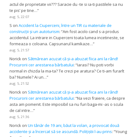
actul de proprietate vii??? Saracie du -te si ia-ti pastilele sa nu
te pis’ pe tine…
”
aug. 5, 22:07
S
on
Accident la Ciuperceni, între un TIR cu materiale de
construcții și un autoturism
: “
Am fost acolo cand s-a produs
accidentul. La intrare in Ciuperceni toata lumea incetineste, se
formeaza o coloana. Capsunarul kamikaze…
”
aug. 5, 21:57
Norick
on
Sătmărean acuzat că și-a abuzat fiica ani la rând!
Procurorii cer arestarea bărbatului
: “
Iarasi? Nu poti vorbi
normal in chizda la ma-ta? Te crezi pe aratura? Ce ti-am furarlt
ba? Numele? Ai un…
”
aug. 5, 21:52
Norick
on
Sătmărean acuzat că și-a abuzat fiica ani la rând!
Procurorii cer arestarea bărbatului
: “
Na vezi fraiere, ca despre
asta am pomenit. Este imposibil sa nu furi baga-mi -as o scula
de cal intre…
”
aug. 5, 21:36
Norick
on
Un tânăr de 19 ani, băut la volan, a provocat două
accidente și a încercat să se ascundă. Polițiștii l-au prins
: “
Young