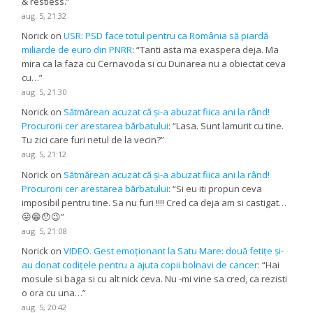
& restless.
”
aug. 5, 21:32
Norick
on
USR: PSD face totul pentru ca România să piardă
miliarde de euro din PNRR
: “
Tanti asta ma exaspera deja. Ma
mira ca la faza cu Cernavoda si cu Dunarea nu a obiectat ceva
cu…
”
aug. 5, 21:30
Norick
on
Sătmărean acuzat că și-a abuzat fiica ani la rând!
Procurorii cer arestarea bărbatului
: “
Lasa. Sunt lamurit cu tine.
Tu zici care furi netul de la vecin?
”
aug. 5, 21:12
Norick
on
Sătmărean acuzat că și-a abuzat fiica ani la rând!
Procurorii cer arestarea bărbatului
: “
Si eu iti propun ceva
imposibil pentru tine. Sa nu furi !!!! Cred ca deja am si castigat…
😛😁😯😉
”
aug. 5, 21:08
Norick
on
VIDEO. Gest emoționant la Satu Mare: două fetițe și-
au donat codițele pentru a ajuta copii bolnavi de cancer
: “
Hai
mosule si baga si cu alt nick ceva. Nu -mi vine sa cred, ca rezisti
o ora cu una…
”
aug. 5, 20:42