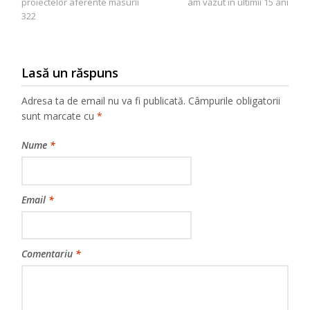
articole
proiectelor aferente măsurii
am văzut în ultimii 15 ani
322
Lasă un răspuns
Adresa ta de email nu va fi publicată.
Câmpurile obligatorii
sunt marcate cu
*
Nume
*
Email
*
Comentariu
*