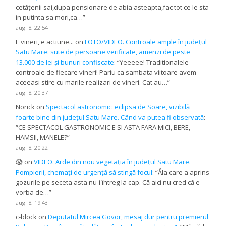
cetățenii sai,dupa pensionare de abia asteapta,fac tot ce le sta
in putinta sa mori,ca…
”
aug. 8, 22:54
E vineri, e actiune...
on
FOTO/VIDEO. Controale ample în județul
Satu Mare: sute de persoane verificate, amenzi de peste
13.000 de lei și bunuri confiscate
: “
Yeeeee! Traditionalele
controale de fiecare vineri! Pariu ca sambata viitoare avem
aceeasi stire cu marile realizari de vineri. Cat au…
”
aug. 8, 20:37
Norick
on
Spectacol astronomic: eclipsa de Soare, vizibilă
foarte bine din județul Satu Mare. Când va putea fi observată
:
“
CE SPECTACOL GASTRONOMIC E SI ASTA FARA MICI, BERE,
HAMSII, MANELE?
”
aug. 8, 20:22
😱
on
VIDEO. Arde din nou vegetația în județul Satu Mare.
Pompierii, chemați de urgență să stingă focul
: “
Ăla care a aprins
gozurile pe seceta asta nu-i întreg la cap. Că aici nu cred că e
vorba de…
”
aug. 8, 19:43
c-block
on
Deputatul Mircea Govor, mesaj dur pentru premierul