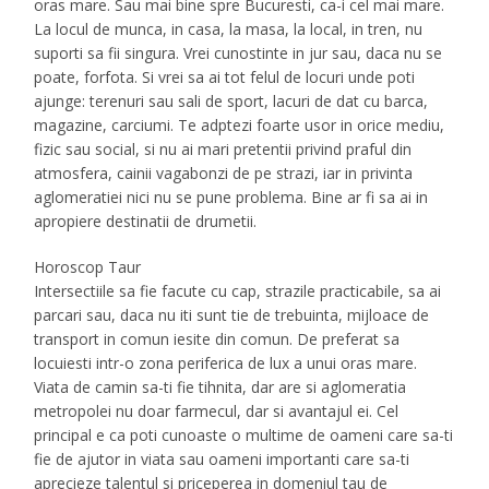
oras mare. Sau mai bine spre Bucuresti, ca-i cel mai mare.
La locul de munca, in casa, la masa, la local, in tren, nu
suporti sa fii singura. Vrei cunostinte in jur sau, daca nu se
poate, forfota. Si vrei sa ai tot felul de locuri unde poti
ajunge: terenuri sau sali de sport, lacuri de dat cu barca,
magazine, carciumi. Te adptezi foarte usor in orice mediu,
fizic sau social, si nu ai mari pretentii privind praful din
atmosfera, cainii vagabonzi de pe strazi, iar in privinta
aglomeratiei nici nu se pune problema. Bine ar fi sa ai in
apropiere destinatii de drumetii.
Horoscop Taur
Intersectiile sa fie facute cu cap, strazile practicabile, sa ai
parcari sau, daca nu iti sunt tie de trebuinta, mijloace de
transport in comun iesite din comun. De preferat sa
locuiesti intr-o zona periferica de lux a unui oras mare.
Viata de camin sa-ti fie tihnita, dar are si aglomeratia
metropolei nu doar farmecul, dar si avantajul ei. Cel
principal e ca poti cunoaste o multime de oameni care sa-ti
fie de ajutor in viata sau oameni importanti care sa-ti
aprecieze talentul si priceperea in domeniul tau de