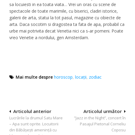
sa locuiesti in ea toata viata… Vrei un oras cu scene de
spectacole de toate marimile, cu biserici, cladiri istorice,
galerii de arta, statui la tot pasul, magazine cu obiecte de
arta. Daca socotim si dragostea ta fata de apa, probabil ca
urbe mai potrivita decat Venetia nici ca s-ar pomeni. Poate
vreo Venetie a nordului, gen Amsterdam.
Mai multe despre
horoscop
,
locaţii
,
zodiac
Navigare
Articolul anterior
Articolul următor
Lucrările la drumul Satu Mare
”Jazz in the Night”, concert în
în
– Apa sunt oprite. Locuitorii
Pasajul Pietonal Corneliu
articole
din Băbăşeşti ameninţă cu
Coposu