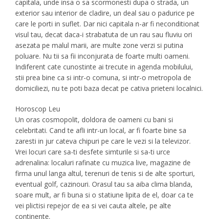
capitala, unde insa o sa scormonesti dupa o strada, un
exterior sau interior de cladire, un deal sau o padurice pe
care le porti in suflet. Dar nici capitala n-ar fi neconditionat
visul tau, decat daca-i strabatuta de un rau sau fluviu ori
asezata pe malul marii, are multe zone verzi si putina
poluare. Nu tii sa fii inconjurata de foarte multi oameni.
Indiferent cate cunostinte ai trecute in agenda mobilului,
stii prea bine ca si intr-o comuna, si intr-o metropola de
domiciliezi, nu te poti baza decat pe cativa prieteni localnici.
Horoscop Leu
Un oras cosmopolit, doldora de oameni cu bani si
celebritati. Cand te afli intr-un local, ar fi foarte bine sa
zaresti in jur cateva chipuri pe care le vezi si la televizor.
Vrei locuri care sa-ti desfete simturile si sa-ti urce
adrenalina: localuri rafinate cu muzica live, magazine de
firma unul langa altul, terenuri de tenis si de alte sporturi,
eventual golf, cazinouri. Orasul tau sa aiba clima blanda,
soare mult, ar fi buna si o statiune lipita de el, doar ca te
vei plictisi repejor de ea si vei cauta altele, pe alte
continente.