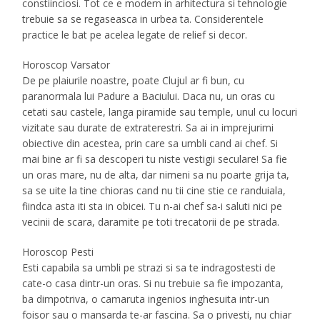
constiinciosi. Tot ce e modern in arhitectura si tehnologie
trebuie sa se regaseasca in urbea ta. Considerentele
practice le bat pe acelea legate de relief si decor.
Horoscop Varsator
De pe plaiurile noastre, poate Clujul ar fi bun, cu
paranormala lui Padure a Baciului. Daca nu, un oras cu
cetati sau castele, langa piramide sau temple, unul cu locuri
vizitate sau durate de extraterestri. Sa ai in imprejurimi
obiective din acestea, prin care sa umbli cand ai chef. Si
mai bine ar fi sa descoperi tu niste vestigii seculare! Sa fie
un oras mare, nu de alta, dar nimeni sa nu poarte grija ta,
sa se uite la tine chioras cand nu tii cine stie ce randuiala,
fiindca asta iti sta in obicei. Tu n-ai chef sa-i saluti nici pe
vecinii de scara, daramite pe toti trecatorii de pe strada.
Horoscop Pesti
Esti capabila sa umbli pe strazi si sa te indragostesti de
cate-o casa dintr-un oras. Si nu trebuie sa fie impozanta,
ba dimpotriva, o camaruta ingenios inghesuita intr-un
foisor sau o mansarda te-ar fascina. Sa o privesti, nu chiar