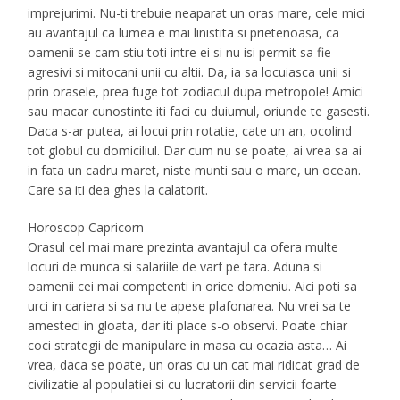
imprejurimi. Nu-ti trebuie neaparat un oras mare, cele mici
au avantajul ca lumea e mai linistita si prietenoasa, ca
oamenii se cam stiu toti intre ei si nu isi permit sa fie
agresivi si mitocani unii cu altii. Da, ia sa locuiasca unii si
prin orasele, prea fuge tot zodiacul dupa metropole! Amici
sau macar cunostinte iti faci cu duiumul, oriunde te gasesti.
Daca s-ar putea, ai locui prin rotatie, cate un an, ocolind
tot globul cu domiciliul. Dar cum nu se poate, ai vrea sa ai
in fata un cadru maret, niste munti sau o mare, un ocean.
Care sa iti dea ghes la calatorit.
Horoscop Capricorn
Orasul cel mai mare prezinta avantajul ca ofera multe
locuri de munca si salariile de varf pe tara. Aduna si
oamenii cei mai competenti in orice domeniu. Aici poti sa
urci in cariera si sa nu te apese plafonarea. Nu vrei sa te
amesteci in gloata, dar iti place s-o observi. Poate chiar
coci strategii de manipulare in masa cu ocazia asta… Ai
vrea, daca se poate, un oras cu un cat mai ridicat grad de
civilizatie al populatiei si cu lucratorii din servicii foarte