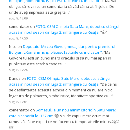
Bolojan: „Românii nu își plătesc facturile cu indicatori”
: “
Mă văd
obligat să revin cu un comentariu că văd că nu ați înțeles. De
unde aveți impresia asta greșită…
”
aug. 8, 18:09
comentator
on
FOTO. CSM Olimpia Satu Mare, debut cu stângul
acasă în noul sezon din Liga 2: înfrângere cu Reșița
: “
👍
”
aug. 8, 17:50
Nicu
on
Deputatul Mircea Govor, mesaj dur pentru premierul
Bolojan: „Românii nu își plătesc facturile cu indicatori”
: “
Mai
Govore tu esti un gunoi mars dracului si sa nu mai apari in
public !Ne este scarba cand te…
”
aug. 8, 17:24
Darius
on
FOTO. CSM Olimpia Satu Mare, debut cu stângul
acasă în noul sezon din Liga 2: înfrângere cu Reșița
: “
De ce nu
se desfiinteaza aceasta echipa din moment ce nu are nicio
legatura de palmares, simbolistica, identitate sportiva cu…
”
aug. 8, 17:03
comentator
on
Someșul, la un nou minim istoric în Satu Mare:
cota a coborât la -137 cm
: “
🤯 Vai de capul meu! Acum mai
urmează să ne explici ce ne facem cu temperaturile minus.🤔🥴
🤬
”