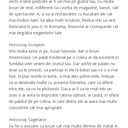
vechi si bine pastrate ar fi cel mai pe gustul tau. Cu multe
locuri de iesit, indiferent ca-i vorba de magazine, baruri, sali
de spectacole. A, si sa ai restaurante cu bucatarii ale cat
mai multor natii. Sa aiba multi locuitori, fiindca vrei sa vezi
furnicarul in juru-ti. In Romania, Brasovul ar corespunde cel
mai degraba exigentelor tale.
Horoscop Scorpion
Vrei multa lume in jur, locuri luxoase, dar si locuri
misterioase. Un palat medieval pe o colina ar da excelent in
fundalul unei vederi din orasul tau. Dar astfel de palate nu
doar sa le privesti, sa participi in ele la baluri sau ce s-o mai
tine. Iti plac iesirile in lume, si mai ales petrecerile, trebuie
sa ai destinatii multe cu aceasta folosinta, care sa difere
intre ele, sa nu te plictisesti. Daca ar fi sa te muti intr-un
oras si ai avea la dispozitie cateva optiuni, ai cauta, in afara
de palatul de pe colina, in care dintre ele ai avea mai multe
cunostinte cat mai apropiate.
Horoscop Sagetator
Sa fie o asezare cu locuri cat mai multe demne de vizitat in