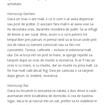
activitate.
Horoscop Gemeni
Daca un oras n-are mall, e ca si cum n-ar avea dispensar
sau post de politie. O asezare fara mall n-ar avea voie sa
fie decretata oras, daramite resedinta de judet. Sa ai refugii
de liniste si aer curat. Bine, acum n-o sa-ti petreci tot
timpul liber prin parcuri, in primul rand sa ai locuri unde poti
sta de taina cu oameni cunoscuti sau sa faci noi
cunostinte. Terase, cafenele – inclusiv in exteriorul mall-
ului. De-ai locui intr-un port la mare, ai ajunge repede sa
tanjesti dupa un oras de munte si viceversa. N-ar fi rau un
oras si cu mare, si cu munte, dar un munte nu prea inalt, sa
fie mai mult cald decat frig. Desi pe canicula o sa tanjesti
dupa geruri. Si, evident, viceversa.
Horoscop Rac
Daca nu locuiesti in asezarea ta natala, ii duci dorul si cauti
asemanari intre localitatea de domiciliu si cea de bastina.
Sigur, daca te-ai nascut intr-un sat, preferi sa te stabilesti in