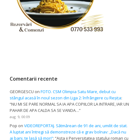
Comentarii recente
GEORGESCU
on
FOTO. CSM Olimpia Satu Mare, debut cu
stângul acasă în noul sezon din Liga 2: înfrângere cu Reșița
:
“
NU MI SE PARE NORMAL SA IA APA COPIILOR LA INTRARE, IAR UN
PAHAR DE APA CALDA SA SE VANDA…
”
aug. 9, 00:09
Pop
on
VIDEOREPORTAJ. Sătmărean de 91 de ani, umilit de stat.
A luptat ani întregi să demonstreze că e grav bolnav: „Dacă nu
ai bani, te lasă să mori”
: “
Asta ii Perversitatea statului roman cu