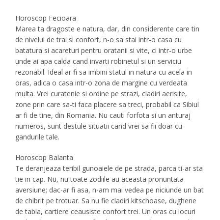
Horoscop Fecioara
Marea ta dragoste e natura, dar, din considerente care tin
de nivelul de trai si confort, n-o sa stai intr-o casa cu
batatura si acareturi pentru oratanii si vite, ci intr-o urbe
unde ai apa calda cand invarti robinetul si un serviciu
rezonabil. Ideal ar fi sa imbini statul in natura cu acela in
oras, adica o casa intr-o zona de margine cu verdeata
multa. Vrei curatenie si ordine pe strazi, cladiri aerisite,
zone prin care sa-ti faca placere sa treci, probabil ca Sibiul
ar fi de tine, din Romania. Nu cauti forfota si un anturaj
numeros, sunt destule situatii cand vrei sa fii doar cu
gandurile tale.
Horoscop Balanta
Te deranjeaza teribil gunoaiele de pe strada, parca ti-ar sta
tie in cap. Nu, nu toate zodiile au aceasta pronuntata
aversiune; dac-ar fi asa, n-am mai vedea pe niciunde un bat
de chibrit pe trotuar. Sa nu fie cladiri kitschoase, dughene
de tabla, cartiere ceausiste confort trei. Un oras cu locuri