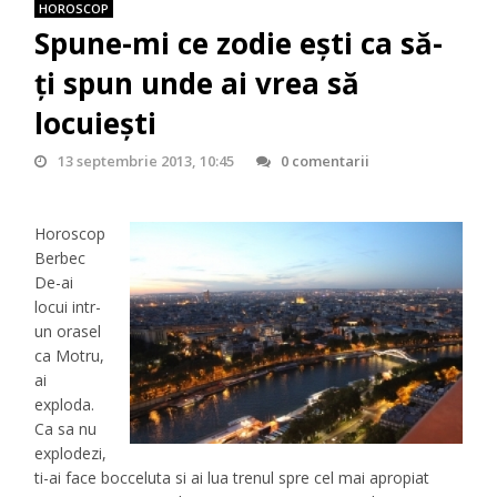
HOROSCOP
Spune-mi ce zodie ești ca să-
ți spun unde ai vrea să
locuiești
13 septembrie 2013, 10:45
0 comentarii
Horoscop
Berbec
De-ai
locui intr-
un orasel
ca Motru,
ai
exploda.
Ca sa nu
explodezi,
ti-ai face bocceluta si ai lua trenul spre cel mai apropiat