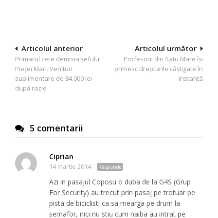
Navigare
Articolul anterior
Articolul următor
Primarul cere demisia șefului
Profesorii din Satu Mare îşi
în
Pieței Mari. Venituri
primesc drepturile câştigate în
articole
suplimentare de 84.000 lei
instanţă
după razie
5 comentarii
Ciprian
14 martie 2014
Răspunde
Azi in pasajul Coposu o duba de la G4S (Grup
For Security) au trecut prin pasaj pe trotuar pe
pista de biciclisti ca sa mearga pe drum la
semafor, nici nu stiu cum naiba au intrat pe