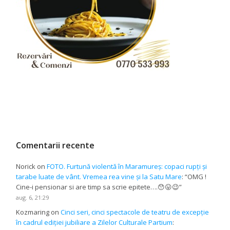
Comentarii recente
Norick
on
FOTO. Furtună violentă în Maramureș: copaci rupți și
tarabe luate de vânt. Vremea rea vine și la Satu Mare
: “
OMG !
Cine-i pensionar si are timp sa scrie epitete….😯😛😉
”
aug. 6, 21:29
Kozmaring
on
Cinci seri, cinci spectacole de teatru de excepție
în cadrul ediției jubiliare a Zilelor Culturale Partium
: