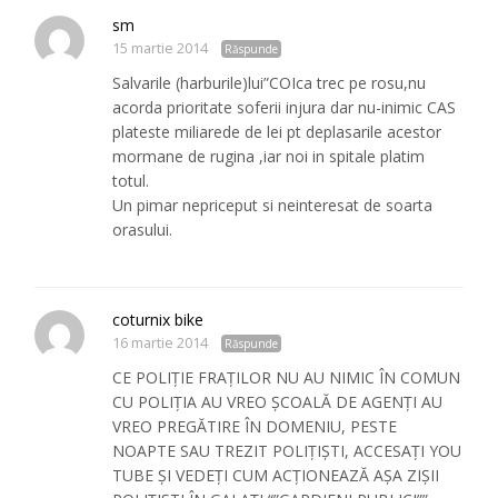
sm
15 martie 2014
Răspunde
Salvarile (harburile)lui”COIca trec pe rosu,nu
acorda prioritate soferii injura dar nu-inimic CAS
plateste miliarede de lei pt deplasarile acestor
mormane de rugina ,iar noi in spitale platim
totul.
Un pimar nepriceput si neinteresat de soarta
orasului.
coturnix bike
16 martie 2014
Răspunde
CE POLIȚIE FRAȚILOR NU AU NIMIC ÎN COMUN
CU POLIȚIA AU VREO ȘCOALĂ DE AGENȚI AU
VREO PREGĂTIRE ÎN DOMENIU, PESTE
NOAPTE SAU TREZIT POLIȚIȘTI, ACCESAȚI YOU
TUBE ȘI VEDEȚI CUM ACȚIONEAZĂ AȘA ZIȘII