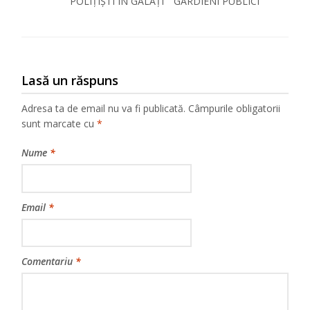
POLIȚIȘTI ÎN GALAȚI “”GARDIENI PUBLICI””
Lasă un răspuns
Adresa ta de email nu va fi publicată.
Câmpurile obligatorii
sunt marcate cu
*
Nume
*
Email
*
Comentariu
*