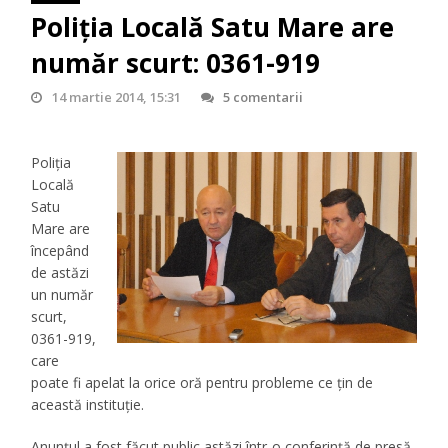
Poliția Locală Satu Mare are
număr scurt: 0361-919
14 martie 2014, 15:31
5 comentarii
Poliția
Locală
Satu
Mare are
începând
de astăzi
un număr
scurt,
0361-919,
care
poate fi apelat la orice oră pentru probleme ce ţin de
această instituţie.
Anunţul a fost făcut public astăzi într-o conferinţă de presă