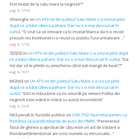
fost mutat de la satu mare la negresti?
”
aug. 6, 17:59
Gheorghe
on
Un ATV-ist din județul Satu Mare s-a crezut pilot
după ce a băut câteva pahare. Dar nu s-a mai descurcat în
curbă
: “
O vrut sa se omoare ca lo inselat Marica da n-o reusit
precum nici bombonel n-o reusit cu pistolu.Tura urmatoare…
”
aug. 6, 17:52
🤔🤔🤔
on
Un ATV-ist din județul Satu Mare s-a crezut pilot după
ce a băut câteva pahare. Dar nu s-a mai descurcat în curbă
: “
Da
mă dar să te plimbi cu șmecheria când ești mangă de beat??
”
aug. 6, 16:11
MGhiță
on
Un ATV-ist din județul Satu Mare s-a crezut pilot
după ce a băut câteva pahare. Dar nu s-a mai descurcat în
curbă
: “
Dă-l in măsa,bine ca no omorât pe nimeni.Politia din
negresti este mână in mână cu acesti inconstienti
”
aug. 6, 15:41
Fără penali în funcțiile publice
on
USR: PSD face totul pentru ca
România să piardă miliarde de euro din PNRR
: “
Penerereul
făcut de ghinea și aprobat de câțu este un act de trădare a
României!!(Intenționat am scris numele cu minuscule)…
”