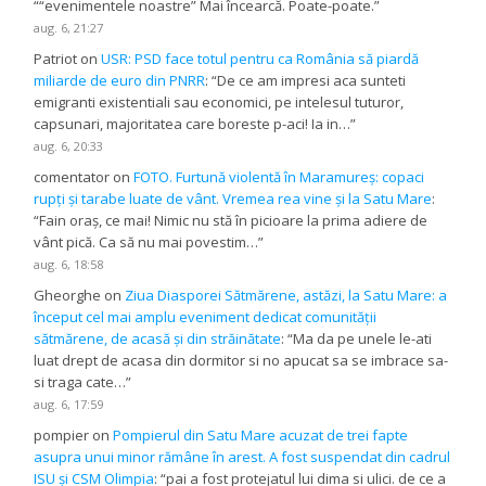
“
“evenimentele noastre” Mai încearcă. Poate-poate.
”
aug. 6, 21:27
Patriot
on
USR: PSD face totul pentru ca România să piardă
miliarde de euro din PNRR
: “
De ce am impresi aca sunteti
emigranti existentiali sau economici, pe intelesul tuturor,
capsunari, majoritatea care boreste p-aci! Ia in…
”
aug. 6, 20:33
comentator
on
FOTO. Furtună violentă în Maramureș: copaci
rupți și tarabe luate de vânt. Vremea rea vine și la Satu Mare
:
“
Fain oraș, ce mai! Nimic nu stă în picioare la prima adiere de
vânt pică. Ca să nu mai povestim…
”
aug. 6, 18:58
Gheorghe
on
Ziua Diasporei Sătmărene, astăzi, la Satu Mare: a
început cel mai amplu eveniment dedicat comunității
sătmărene, de acasă și din străinătate
: “
Ma da pe unele le-ati
luat drept de acasa din dormitor si no apucat sa se imbrace sa-
si traga cate…
”
aug. 6, 17:59
pompier
on
Pompierul din Satu Mare acuzat de trei fapte
asupra unui minor rămâne în arest. A fost suspendat din cadrul
ISU și CSM Olimpia
: “
pai a fost protejatul lui dima si ulici. de ce a