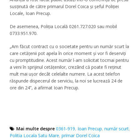
susţinută de către primarul Dorel Coica şi şeful Poliţiei
Locale, Ioan Precup.
De asemenea, Poliţia Locală 0261.727.020 sau mobil
0733.951.970.
„Am făcut contract cu o societate pentru un număr scurt la
care cetăţenii pot apela în orice moment şi vor fi deserviţi
cu promptitudine. Acest număr l-am solicitat tocmai pentru
a veni în sprijinul cetăţenilor, crezând că poate fi reţinut
mult mai uşor decât celelalte numere. La acest telefon
răspunde dispecerul de serviciu, la noi se lucrează 24 de
ore din 24”, a afirmat Ioan Precup.
Mai multe despre
0361-919
,
Ioan Precup
,
număr scurt
,
Politia Locala Satu Mare
,
primar Dorel Coica