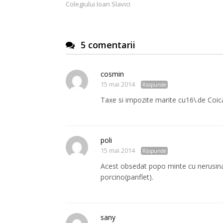
Colegiului Ioan Slavici
articole
5 comentarii
cosmin
15 mai 2014
Răspunde
Taxe si impozite marite cu16\.de Coic
poli
15 mai 2014
Răspunde
Acest obsedat popo minte cu nerusinare
porcino(panflet).
sany