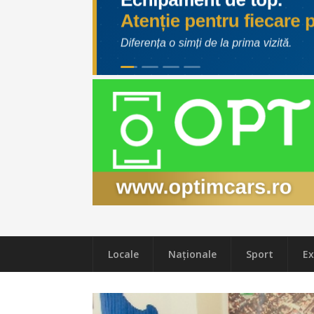
Locale
Naţionale
Sport
Ex