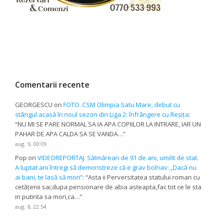
Comentarii recente
GEORGESCU
on
FOTO. CSM Olimpia Satu Mare, debut cu
stângul acasă în noul sezon din Liga 2: înfrângere cu Reșița
:
“
NU MI SE PARE NORMAL SA IA APA COPIILOR LA INTRARE, IAR UN
PAHAR DE APA CALDA SA SE VANDA…
”
aug. 9, 00:09
Pop
on
VIDEOREPORTAJ. Sătmărean de 91 de ani, umilit de stat.
A luptat ani întregi să demonstreze că e grav bolnav: „Dacă nu
ai bani, te lasă să mori”
: “
Asta ii Perversitatea statului roman cu
cetățenii sai,dupa pensionare de abia asteapta,fac tot ce le sta
in putinta sa mori,ca…
”
aug. 8, 22:54