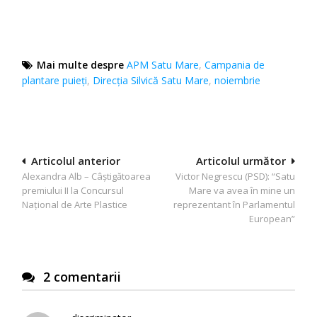
Mai multe despre
APM Satu Mare
,
Campania de
plantare puieți
,
Direcţia Silvică Satu Mare
,
noiembrie
Navigare
Articolul anterior
Articolul următor
Alexandra Alb – Câştigătoarea
Victor Negrescu (PSD): “Satu
în
premiului II la Concursul
Mare va avea în mine un
articole
Naţional de Arte Plastice
reprezentant în Parlamentul
European”
2 comentarii