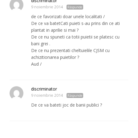
discriminator
9 noiembrie 2014
Răspunde
de ce favorizati doar unele localitati /
De ce va batetCati puieti s-au prins din ce ati
plantat in aprilie si mai ?
De ce nu spuneti ca totii puietii se platesc cu
bani grei .
De ce nu prezentati cheltuielile CJSM cu
achizitionarea puietilor ?
Aud /
discriminator
9 noiembrie 2014
Răspunde
De ce va bateti joc de banii publici ?