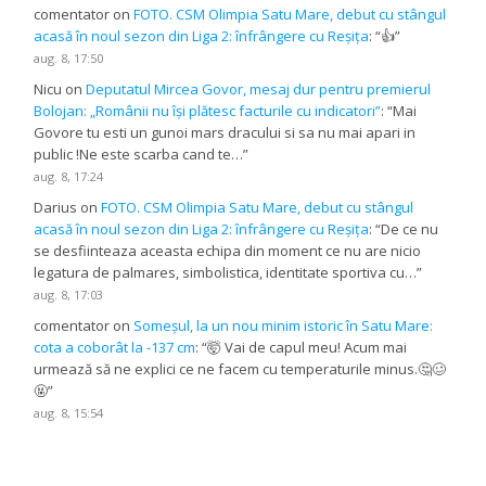
comentator
on
FOTO. CSM Olimpia Satu Mare, debut cu stângul
acasă în noul sezon din Liga 2: înfrângere cu Reșița
: “
👍
”
aug. 8, 17:50
Nicu
on
Deputatul Mircea Govor, mesaj dur pentru premierul
Bolojan: „Românii nu își plătesc facturile cu indicatori”
: “
Mai
Govore tu esti un gunoi mars dracului si sa nu mai apari in
public !Ne este scarba cand te…
”
aug. 8, 17:24
Darius
on
FOTO. CSM Olimpia Satu Mare, debut cu stângul
acasă în noul sezon din Liga 2: înfrângere cu Reșița
: “
De ce nu
se desfiinteaza aceasta echipa din moment ce nu are nicio
legatura de palmares, simbolistica, identitate sportiva cu…
”
aug. 8, 17:03
comentator
on
Someșul, la un nou minim istoric în Satu Mare:
cota a coborât la -137 cm
: “
🤯 Vai de capul meu! Acum mai
urmează să ne explici ce ne facem cu temperaturile minus.🤔🥴
🤬
”
aug. 8, 15:54