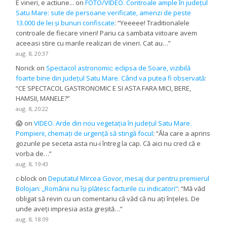
E vineri, e actiune...
on
FOTO/VIDEO. Controale ample în județul
Satu Mare: sute de persoane verificate, amenzi de peste
13.000 de lei și bunuri confiscate
: “
Yeeeee! Traditionalele
controale de fiecare vineri! Pariu ca sambata viitoare avem
aceeasi stire cu marile realizari de vineri. Cat au…
”
aug. 8, 20:37
Norick
on
Spectacol astronomic: eclipsa de Soare, vizibilă
foarte bine din județul Satu Mare. Când va putea fi observată
:
“
CE SPECTACOL GASTRONOMIC E SI ASTA FARA MICI, BERE,
HAMSII, MANELE?
”
aug. 8, 20:22
😱
on
VIDEO. Arde din nou vegetația în județul Satu Mare.
Pompierii, chemați de urgență să stingă focul
: “
Ăla care a aprins
gozurile pe seceta asta nu-i întreg la cap. Că aici nu cred că e
vorba de…
”
aug. 8, 19:43
c-block
on
Deputatul Mircea Govor, mesaj dur pentru premierul
Bolojan: „Românii nu își plătesc facturile cu indicatori”
: “
Mă văd
obligat să revin cu un comentariu că văd că nu ați înțeles. De
unde aveți impresia asta greșită…
”
aug. 8, 18:09