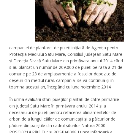
campaniei de plantare de puieți inițiată de Agenția pentru
Protecția Mediului Satu Mare, Consiliul Județean Satu Mare
și Direcția Silvică Satu Mare din primăvara anului 2014 când
s-au plantat un număr de 209.000 de puieți pe raza a 21 de
comune pe 23 de amplasamente a fostelor depozite de
deșeuri din mediul rural, campania se va continua și în
toamna acestui an, începând cu luna noiembrie 2014.
În urma evaluării stării puieților plantați de către primăriile
din județul Satu Mare în primăvara anului 2014 și a
necesarului de puieți pentru refacerea aliniamentelor de
arbori de a lungul căilor de comunicații și a pâlcurilor de
pădure din pajiștile din cadrul siturilor Natura 2000
ROSCI0214 Râul Tur și ROSPA0068 Lunca inferioară a