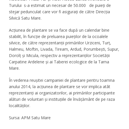
Turului s-a estimat un necesar de 50.000 de puieți de
stejar pedunculat care vor fi asigurați de către Direcția
Silvică Satu Mare.
Acțiunea de plantare se va face după un calendar bine
stabilit, în funcție de preluarea puieților de la ocoalele
silvice, de către reprezentanții primăriilor Urziceni, Turț,
Halmeu, Moftin, Livada, Tiream, Ardud, Porumbești, Supur,
Dorolț și Micula, respectiv a reprezentanților Societății
Carpatine Ardelene și ai Taberei ecologice de la Tarna
Mare.
În vederea reușitei campaniei de plantare pentru toamna
anului 2014, la acțiunea de plantare se vor implica atât
reprezentanți ai organizatorilor, ai primăriilor participante
alături de voluntari și instituţiile de învăţământ de pe raza
localităţilor.
Sursa: APM Satu Mare