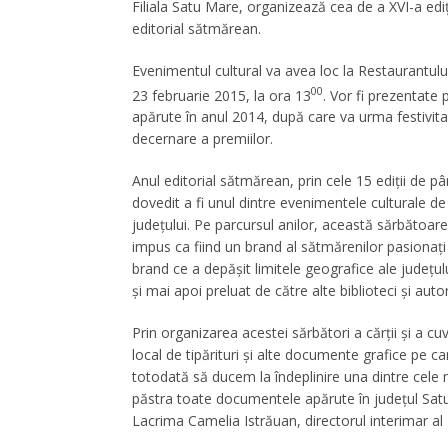
Filiala Satu Mare, organizează cea de a XVI-a ediț
editorial sătmărean.
Evenimentul cultural va avea loc la Restaurantului
00
23 februarie 2015, la ora 13
. Vor fi prezentate p
apărute în anul 2014, după care va urma festivit
decernare a premiilor.
Anul editorial sătmărean, prin cele 15 ediții de p
dovedit a fi unul dintre evenimentele culturale de 
județului. Pe parcursul anilor, această sărbătoare 
impus ca fiind un brand al sătmărenilor pasionați
brand ce a depășit limitele geografice ale județulu
și mai apoi preluat de către alte biblioteci și auto
Prin organizarea acestei sărbători a cărții și a c
local de tipărituri și alte documente grafice pe c
totodată să ducem la îndeplinire una dintre cele ma
păstra toate documentele apărute în județul Sat
Lacrima Camelia Istrăuan, directorul interimar al