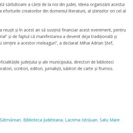
 sărbătoare a cărții de la noi din județ. Ideea organizării acestui
forturile creatorilor din domeniul literaturii, al științelor ori cel al
a reușit și în acest an să susțină financiar acest eveniment, pentru
al” și de faptul că manifestarea a devenit deja tradițională și
și simțire a acestor meleaguri”,
a declarat Mihai Adrian Ștef,
alitățile județului și ale municipiului, directori de biblioteci
atori, scriitori, editori, jurnaliști, iubitori de carte și frumos.
l Sătmărean
,
Biblioteca Judeteana
,
Lacrima Istrăuan
,
Satu Mare