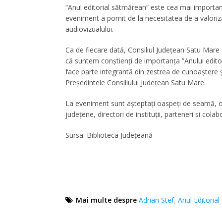
“
Anul editorial sătmărean
“
este cea mai importantă
eveniment a pornit de la necesitatea de a valoriza e
audiovizualului.
Ca de fiecare dată, Consiliul Județean Satu Mare 
că suntem conștienți de importanța ”Anului editori
face parte integrantă din zestrea de cunoaștere 
Președintele Consiliului Județean Satu Mare.
La eveniment sunt așteptați oaspeți de seamă, ofici
județene, directori de instituții, parteneri și colabor
Sursa: Biblioteca Judeţeană
Mai multe despre
Adrian Stef
,
Anul Editoria