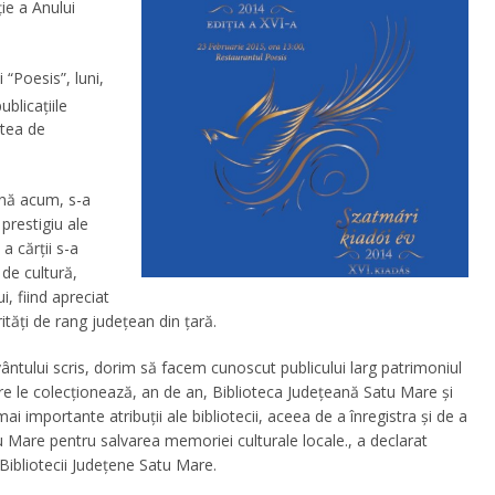
ie a Anului
 “Poesis”, luni,
ublicațiile
atea de
ână acum, s-a
prestigiu ale
a cărții s-a
 de cultură,
i, fiind apreciat
rități de rang județean din țară.
uvântului scris, dorim să facem cunoscut publicului larg patrimoniul
are le colecționează, an de an, Biblioteca Județeană Satu Mare și
i importante atribuții ale bibliotecii, aceea de a înregistra și de a
u Mare pentru salvarea memoriei culturale locale
., a declarat
 Bibliotecii Județene Satu Mare.