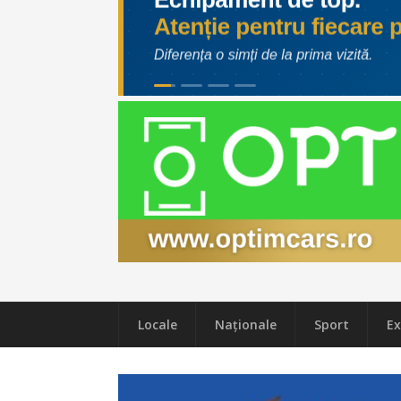
Locale
Naţionale
Sport
Ex