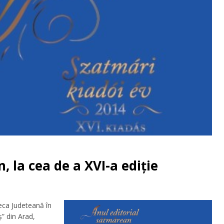
 la cea de a XVI-a ediție
eca Judeteană în
ș” din Arad,