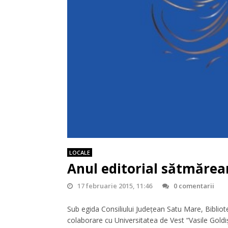
LOCALE
Anul editorial sătmărean,
17 februarie 2015, 11:46
0 comentarii
Sub egida Consiliului Județean Satu Mare, Bibliot
colaborare cu Universitatea de Vest “Vasile Goldi