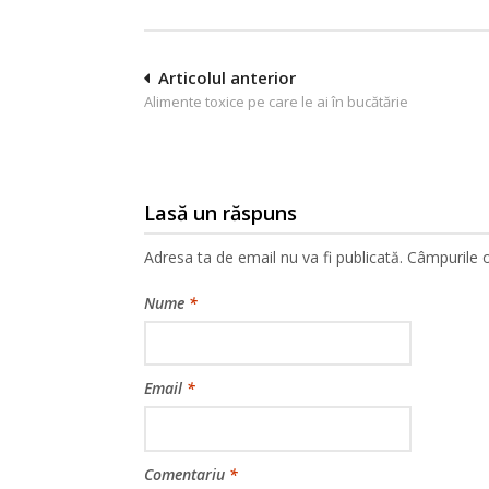
Navigare
Articolul anterior
Alimente toxice pe care le ai în bucătărie
în
articole
Lasă un răspuns
Adresa ta de email nu va fi publicată.
Câmpurile o
Nume
*
Email
*
Comentariu
*