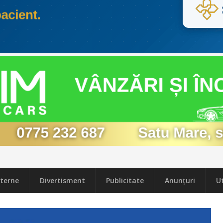
terne
Divertisment
Publicitate
Anunțuri
Ut