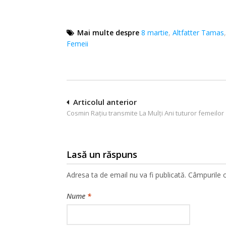
Mai multe despre
8 martie
,
Altfatter Tamas
Femeii
Navigare
Articolul anterior
Cosmin Rațiu transmite La Mulți Ani tuturor femeilor
în
articole
Lasă un răspuns
Adresa ta de email nu va fi publicată.
Câmpurile o
Nume
*