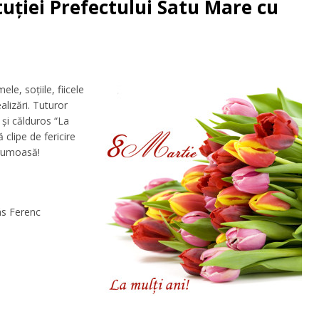
tuţiei Prefectului Satu Mare cu
le, soţiile, fiicele
alizări. Tuturor
 şi călduros “La
clipe de fericire
frumoasă!
eniu Avram
ás Ferenc