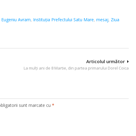
,
Eugeniu Avram
,
Instituţia Prefectului Satu Mare
,
mesaj
,
Ziua
Articolul următor
La mulți ani de 8 Martie, din partea primarului Dorel Coica
bligatorii sunt marcate cu
*