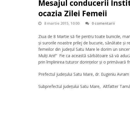
Mesajul conducerii Insti
ocazia Zilei Femeii
8 martie 2015, 10:00
0 comentarii
Ziua de 8 Martie să fie pentru toate bunicile, mame
şi surorile noastre prilej de bucurie, sănătate şi re
femeilor din judeţul Satu Mare le dorim un sincer
Mulţi Ani!” Fie ca această sărbătoare să vă aducă 
prin împlinirea tuturor dorinţelor şi o primăvară 
Prefectul judeţului Satu Mare, dr. Eug
Subprefectul judeţului Satu Mare, Altfatter Tam