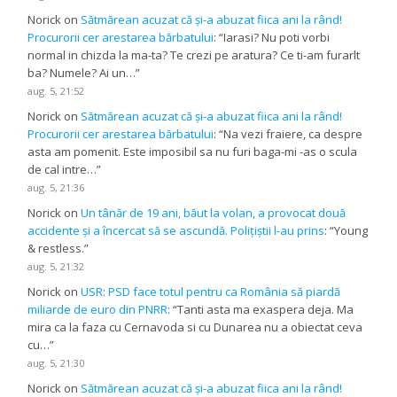
Norick
on
Sătmărean acuzat că și-a abuzat fiica ani la rând!
Procurorii cer arestarea bărbatului
: “
Iarasi? Nu poti vorbi
normal in chizda la ma-ta? Te crezi pe aratura? Ce ti-am furarlt
ba? Numele? Ai un…
”
aug. 5, 21:52
Norick
on
Sătmărean acuzat că și-a abuzat fiica ani la rând!
Procurorii cer arestarea bărbatului
: “
Na vezi fraiere, ca despre
asta am pomenit. Este imposibil sa nu furi baga-mi -as o scula
de cal intre…
”
aug. 5, 21:36
Norick
on
Un tânăr de 19 ani, băut la volan, a provocat două
accidente și a încercat să se ascundă. Polițiștii l-au prins
: “
Young
& restless.
”
aug. 5, 21:32
Norick
on
USR: PSD face totul pentru ca România să piardă
miliarde de euro din PNRR
: “
Tanti asta ma exaspera deja. Ma
mira ca la faza cu Cernavoda si cu Dunarea nu a obiectat ceva
cu…
”
aug. 5, 21:30
Norick
on
Sătmărean acuzat că și-a abuzat fiica ani la rând!