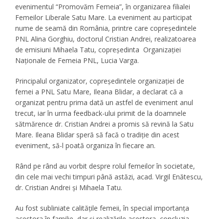
evenimentul “Promovăm Femeia”, în organizarea filialei
Femeilor Liberale Satu Mare. La eveniment au participat
nume de seamă din România, printre care copreşedintele
PNL Alina Gorghiu, doctorul Cristian Andrei, realizatoarea
de emisiuni Mihaela Tatu, copreşedinta Organizaţiei
Naţionale de Femeia PNL, Lucia Varga.
Principalul organizator, copreşedintele organizaţiei de
femei a PNL Satu Mare, Ileana Blidar, a declarat că a
organizat pentru prima dată un astfel de eveniment anul
trecut, iar în urma feedback-ului primit de la doamnele
sătmărence dr. Cristian Andrei a promis să revină la Satu
Mare. Ileana Blidar speră să facă o tradiţie din acest
eveniment, să-l poată organiza în fiecare an.
Rând pe rând au vorbit despre rolul femeilor în societate,
din cele mai vechi timpuri până astăzi, acad. Virgil Enătescu,
dr. Cristian Andrei şi Mihaela Tatu.
Au fost subliniate calităţile femeii, în special importanţa
acestora în familie, dar şi realizările acestora, concluzia