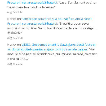
Procurorii cer arestarea bărbatului
: “
Lasa. Sunt lamurit cu tine.
Tu zici care furi netul de la vecin?
”
aug. 5, 21:12
Norick
on
Sătmărean acuzat că și-a abuzat fiica ani la rând!
Procurorii cer arestarea bărbatului
: “
Si eu iti propun ceva
imposibil pentru tine. Sa nu furi !!!! Cred ca deja am si castigat…
😛😁😯😉
”
aug. 5, 21:08
Norick
on
VIDEO. Gest emoționant la Satu Mare: două fetițe și-
au donat codițele pentru a ajuta copii bolnavi de cancer
: “
Hai
mosule si baga si cu alt nick ceva. Nu -mi vine sa cred, ca rezisti
o ora cu una…
”
aug. 5, 20:42