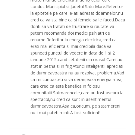
conduc Municipiul si Judetul Satu Mare.Referitor
la epitetele pe care le-ati adresat doamnelor,nu
cred ca va sta bine ca si femeie sa le faceti.Daca
doriti sa va tratati de frustrare si rautate va
putem recomanda doi medici psihiatri de
renume.Referitor la energia electrica,cred ca
erati mai eficienta si mai credibila daca va
spuneati punctul de vedere in data de 1 si 2
ianuarie 2015,cand cetatenii din orasul Carei au
stat in bezna si in frig.Atunci inteligentii apreciati
de dumneavoastra nu au rezolvat problema.Vad
ca-mi cunoasteti si va deranjeaza energia mea,
care cred ca este benefica in folosul
comunitatii.Satmarencele,care au fost aseara la
spectacol,nu cred ca sunt in asentimentul
dumneavoastra.Asa ca,oricum, pe satamereni
nu-i mai puteti minti.A fost suficient!