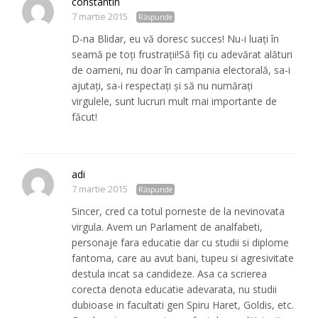
constantin
7 martie 2015
Răspunde
D-na Blidar, eu vă doresc succes! Nu-i luați în
seamă pe toți frustrații!Să fiți cu adevărat alături
de oameni, nu doar în campania electorală, sa-i
ajutați, sa-i respectați și să nu numărați
virgulele, sunt lucruri mult mai importante de
făcut!
adi
7 martie 2015
Răspunde
Sincer, cred ca totul porneste de la nevinovata
virgula. Avem un Parlament de analfabeti,
personaje fara educatie dar cu studii si diplome
fantoma, care au avut bani, tupeu si agresivitate
destula incat sa candideze. Asa ca scrierea
corecta denota educatie adevarata, nu studii
dubioase in facultati gen Spiru Haret, Goldis, etc.