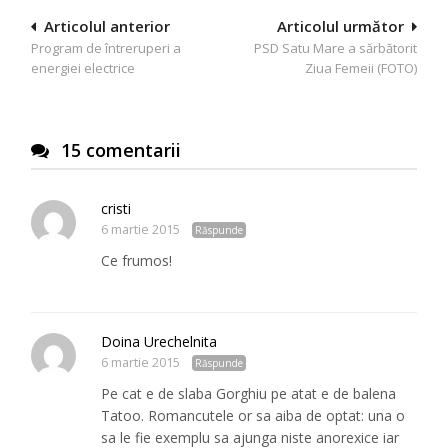
Navigare
Articolul anterior
Articolul următor
Program de întreruperi a
PSD Satu Mare a sărbătorit
în
energiei electrice
Ziua Femeii (FOTO)
articole
15 comentarii
cristi
6 martie 2015
Răspunde
Ce frumos!
Doina Urechelnita
6 martie 2015
Răspunde
Pe cat e de slaba Gorghiu pe atat e de balena
Tatoo. Romancutele or sa aiba de optat: una o
sa le fie exemplu sa ajunga niste anorexice iar