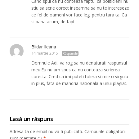
Cand spui ca nu conteaza faptul ca politicienii nu
stiu sa scrie corect inseamna sa nu te intereseze
ce fel de oameni vor face legi pentru tara ta. Ca
si pana acum, de fapt
Blidar Ileana
14 martie 2015
Răspunde
Domnule Adi, va rog sa nu denaturati raspunsul
meu.Eu nu am spus ca nu conteaza scrierea
corecta. Cred ca imi puteti tolera si mie o virgula
in plus, fata de mandria nationala a unui plagiat.
Lasă un răspuns
Adresa ta de email nu va fi publicată.
Câmpurile obligatorii
sunt marcate cu
*