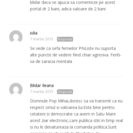
blidar daca se apuca sa comenteze pe acest
portal dr 2 bani, adica valoare de 2 bani
iulia
7 martie 2015
Răspunde
Se vede ca sefa femeilor PNListe nu suporta
alte puncte de vedere fiind chiar agresiva. Feriti-
va de saracia mentala
Blidar Ileana
7 martie 2015
Răspunde
Domnule Pop Mihai,doresc sa va transmit ca eu
respect omul si valoarea lui.Este bine pentru
cetateni si democratie ca avem in Satu Mare
acest ziar electronic,care publica stiri in timp real
si nu le denatureaza la comanda politica.Sunt