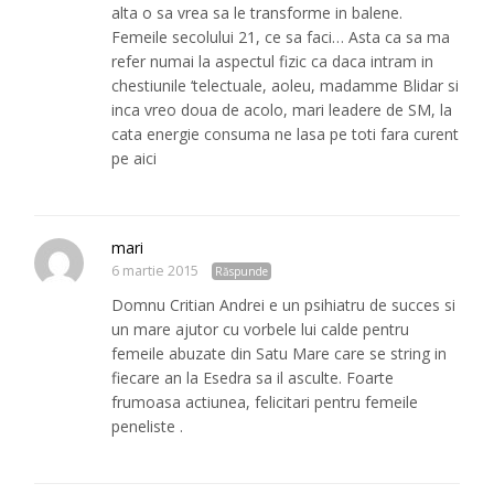
alta o sa vrea sa le transforme in balene.
Femeile secolului 21, ce sa faci… Asta ca sa ma
refer numai la aspectul fizic ca daca intram in
chestiunile ‘telectuale, aoleu, madamme Blidar si
inca vreo doua de acolo, mari leadere de SM, la
cata energie consuma ne lasa pe toti fara curent
pe aici
mari
6 martie 2015
Răspunde
Domnu Critian Andrei e un psihiatru de succes si
un mare ajutor cu vorbele lui calde pentru
femeile abuzate din Satu Mare care se string in
fiecare an la Esedra sa il asculte. Foarte
frumoasa actiunea, felicitari pentru femeile
peneliste .