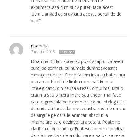
convinsa ca ati auzit de libertatea de
exprimare,asa cum si dv puteti face acest
lucru.Dar,vad ca si dv,cititi acest ,,portal de doi
bani”.
gramma
7 martie 2015
Răspunde
Doamna Blidar, apreciez pozitiv faptul ca aveti
curaj sa semnati cu numele dumneavoastra
mesajele de aici. Ce ne facem insa cu batjocura
pe care o faceti de limba romana? Eu mai
inteleg cand, din cauza vitezei, omul mai uita o
cratima sau o litera mare sau uneori mai face
cate o greseala de exprimare. ce nu inteleg este
de unde ati facut dumneavoastra rost de un sac
de virgule pe care le aruncati absolut la
intamplare cu o dezinvoltura totala. Poate ne
clarifica dl dr acad ing Enatescu printr-o analiza
de-aia inventiva de-a d-lui care e valoarea reala