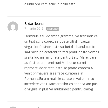
a unui om care scrie in halul asta
Blidar Ileana
7 martie 2015
Răspunde
Domnule sau doamna gramma, va transmit ca
un text scris corect se poate citi din cauza
virgulelor.Rusinos este sa furi din banul public
sa-i minti pe cetateni ca faci podul peste Somes
si alte lucruri minunate pentru Satu Mare, care
au fost doar promisiuni.Ma bucur ca-mi
reprosati doar atat, asta se poate corecta.A
venit primavera si se face curatenie in
Romania.Eu am mainile curate si voi primi cu
incredere votul satmarenilor chiar daca am pus
o virgula in plus.Va multumesc pentru dialog!