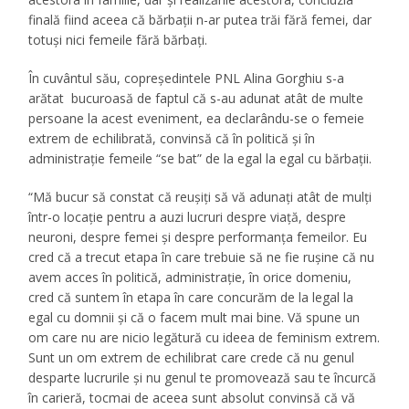
finală fiind aceea că bărbaţii n-ar putea trăi fără femei, dar
totuși nici femeile fără bărbaţi.
În cuvântul său, copreședintele PNL Alina Gorghiu s-a
arătat bucuroasă de faptul că s-au adunat atât de multe
persoane la acest eveniment, ea declarându-se o femeie
extrem de echilibrată, convinsă că în politică şi în
administraţie femeile “se bat” de la egal la egal cu bărbaţii.
“Mă bucur să constat că reuşiţi să vă adunaţi atât de mulţi
într-o locaţie pentru a auzi lucruri despre viaţă, despre
neuroni, despre femei şi despre performanţa femeilor. Eu
cred că a trecut etapa în care trebuie să ne fie ruşine că nu
avem acces în politică, administraţie, în orice domeniu,
cred că suntem în etapa în care concurăm de la legal la
egal cu domnii şi că o facem mult mai bine. Vă spune un
om care nu are nicio legătură cu ideea de feminism extrem.
Sunt un om extrem de echilibrat care crede că nu genul
desparte lucrurile şi nu genul te promovează sau te încurcă
în carieră, tocmai de aceea sunt absolut convinsă că vă