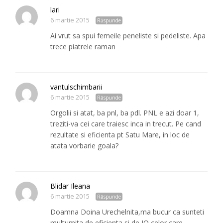
lari
6 martie 2015
Răspunde
Ai vrut sa spui femeile peneliste si pedeliste. Apa
trece piatrele raman
vantulschimbarii
6 martie 2015
Răspunde
Orgolii si atat, ba pnl, ba pdl. PNL e azi doar 1,
treziti-va cei care traiesc inca in trecut. Pe cand
rezultate si eficienta pt Satu Mare, in loc de
atata vorbarie goala?
Blidar Ileana
6 martie 2015
Răspunde
Doamna Doina Urechelnita,ma bucur ca sunteti
multumita de eficienta si de IQ celor care