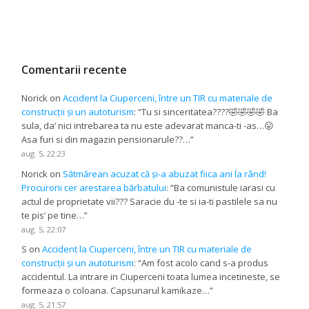
Comentarii recente
Norick
on
Accident la Ciuperceni, între un TIR cu materiale de
construcții și un autoturism
: “
Tu si sinceritatea????🤣🤣🤣🤣 Ba
sula, da’ nici intrebarea ta nu este adevarat manca-ti -as…😛
Asa furi si din magazin pensionarule??…
”
aug. 5, 22:23
Norick
on
Sătmărean acuzat că și-a abuzat fiica ani la rând!
Procurorii cer arestarea bărbatului
: “
Ba comunistule iarasi cu
actul de proprietate vii??? Saracie du -te si ia-ti pastilele sa nu
te pis’ pe tine…
”
aug. 5, 22:07
S
on
Accident la Ciuperceni, între un TIR cu materiale de
construcții și un autoturism
: “
Am fost acolo cand s-a produs
accidentul. La intrare in Ciuperceni toata lumea incetineste, se
formeaza o coloana. Capsunarul kamikaze…
”
aug. 5, 21:57