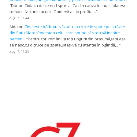
“
Dar pe Ciolacu de ce nu-l spurca. Ca din cauza lui nu-si platesc
romanii facturile acum . Oamenii astia profita…
”
aug. 7, 11:44
Aida
on
Cine este bărbatul văzut cu o cruce în spate pe străzile
din Satu Mare. Povestea celui care spune că vrea să inspire
oamenii
: “
Pentru toți românii și toți ungurii din oraș, măgarii așa
se nasc,cu o cruce pe spate,uitați-vă cu atenție în oglindă,…
”
aug. 7, 11:25