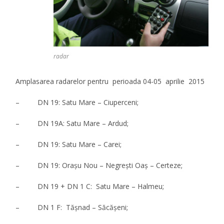
radar
Amplasarea radarelor pentru perioada 04-05 aprilie 2015
– DN 19: Satu Mare – Ciuperceni;
– DN 19A: Satu Mare – Ardud;
– DN 19: Satu Mare – Carei;
– DN 19: Oraşu Nou – Negreşti Oaş – Certeze;
– DN 19 + DN 1 C: Satu Mare – Halmeu;
– DN 1 F: Tăşnad – Săcăşeni;