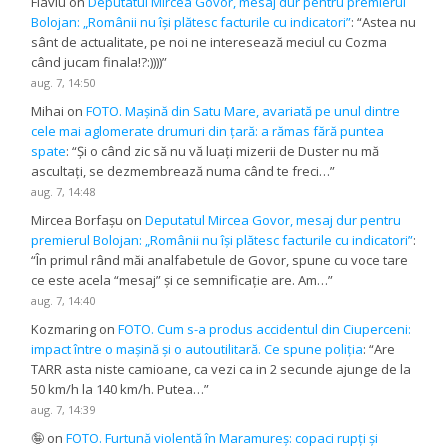
Flaviu
on
Deputatul Mircea Govor, mesaj dur pentru premierul
Bolojan: „Românii nu își plătesc facturile cu indicatori”
: “
Astea nu
sânt de actualitate, pe noi ne interesează meciul cu Cozma
când jucam finala!?:))))
”
aug. 7, 14:50
Mihai
on
FOTO. Mașină din Satu Mare, avariată pe unul dintre
cele mai aglomerate drumuri din țară: a rămas fără puntea
spate
: “
Și o când zic să nu vă luați mizerii de Duster nu mă
ascultați, se dezmembrează numa când te freci…
”
aug. 7, 14:48
Mircea Borfașu
on
Deputatul Mircea Govor, mesaj dur pentru
premierul Bolojan: „Românii nu își plătesc facturile cu indicatori”
:
“
În primul rând măi analfabetule de Govor, spune cu voce tare
ce este acela “mesaj” și ce semnificație are. Am…
”
aug. 7, 14:40
Kozmaring
on
FOTO. Cum s-a produs accidentul din Ciuperceni:
impact între o mașină și o autoutilitară. Ce spune poliția
: “
Are
TARR asta niste camioane, ca vezi ca in 2 secunde ajunge de la
50 km/h la 140 km/h. Putea…
”
aug. 7, 14:39
🤪
on
FOTO. Furtună violentă în Maramureș: copaci rupți și