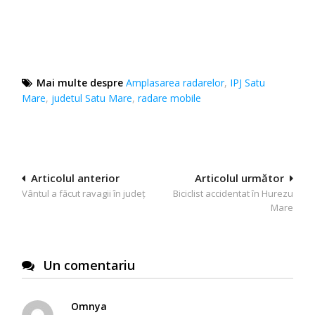
Mai multe despre
Amplasarea radarelor
,
IPJ Satu
Mare
,
judetul Satu Mare
,
radare mobile
Navigare
Articolul anterior
Articolul următor
Vântul a făcut ravagii în judeţ
Biciclist accidentat în Hurezu
în
Mare
articole
Un comentariu
Omnya