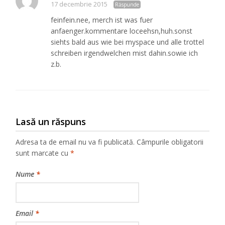
17 decembrie 2015
Răspunde
feinfein.nee, merch ist was fuer
anfaenger.kommentare loceehsn,huh.sonst
siehts bald aus wie bei myspace und alle trottel
schreiben irgendwelchen mist dahin.sowie ich
z.b.
Lasă un răspuns
Adresa ta de email nu va fi publicată.
Câmpurile obligatorii
sunt marcate cu
*
Nume
*
Email
*