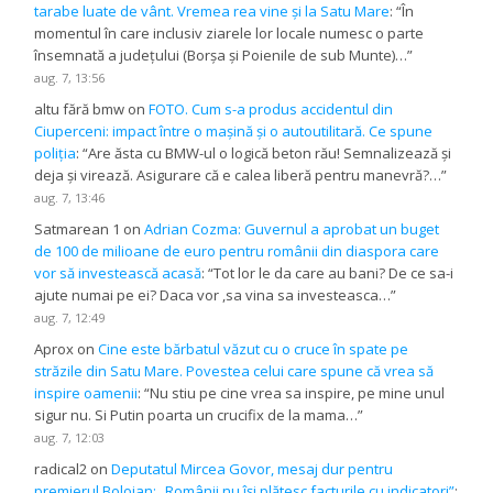
tarabe luate de vânt. Vremea rea vine și la Satu Mare
: “
În
momentul în care inclusiv ziarele lor locale numesc o parte
însemnată a județului (Borșa și Poienile de sub Munte)…
”
aug. 7, 13:56
altu fără bmw
on
FOTO. Cum s-a produs accidentul din
Ciuperceni: impact între o mașină și o autoutilitară. Ce spune
poliția
: “
Are ăsta cu BMW-ul o logică beton rău! Semnalizează și
deja și virează. Asigurare că e calea liberă pentru manevră?…
”
aug. 7, 13:46
Satmarean 1
on
Adrian Cozma: Guvernul a aprobat un buget
de 100 de milioane de euro pentru românii din diaspora care
vor să investească acasă
: “
Tot lor le da care au bani? De ce sa-i
ajute numai pe ei? Daca vor ,sa vina sa investeasca…
”
aug. 7, 12:49
Aprox
on
Cine este bărbatul văzut cu o cruce în spate pe
străzile din Satu Mare. Povestea celui care spune că vrea să
inspire oamenii
: “
Nu stiu pe cine vrea sa inspire, pe mine unul
sigur nu. Si Putin poarta un crucifix de la mama…
”
aug. 7, 12:03
radical2
on
Deputatul Mircea Govor, mesaj dur pentru
premierul Bolojan: „Românii nu își plătesc facturile cu indicatori”
: