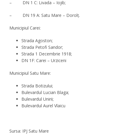
– DN 1 C: Livada – Iojib;
– DN 19 A: Satu Mare – Dorolţ.
Municipiul
Carei
:
Strada Agoston;
Strada Petofi Sandor;
Strada 1 Decembrie 1918;
DN 1F: Carei – Urziceni
Municipiul
Satu Mare
:
Strada Botizului;
Bulevardul Lucian Blaga;
Bulevardul Unirii;
Bulevardul Aurel Vlaicu
Sursa: IPJ Satu Mare