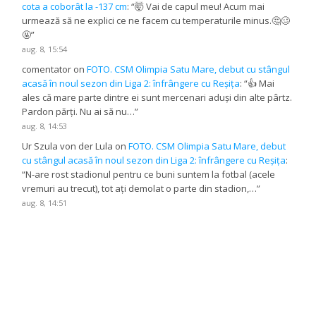
cota a coborât la -137 cm
: “
🤯 Vai de capul meu! Acum mai
urmează să ne explici ce ne facem cu temperaturile minus.🤔🥴
🤬
”
aug. 8, 15:54
comentator
on
FOTO. CSM Olimpia Satu Mare, debut cu stângul
acasă în noul sezon din Liga 2: înfrângere cu Reșița
: “
👍 Mai
ales că mare parte dintre ei sunt mercenari aduși din alte pârtz.
Pardon părți. Nu ai să nu…
”
aug. 8, 14:53
Ur Szula von der Lula
on
FOTO. CSM Olimpia Satu Mare, debut
cu stângul acasă în noul sezon din Liga 2: înfrângere cu Reșița
:
“
N-are rost stadionul pentru ce buni suntem la fotbal (acele
vremuri au trecut), tot ați demolat o parte din stadion,…
”
aug. 8, 14:51