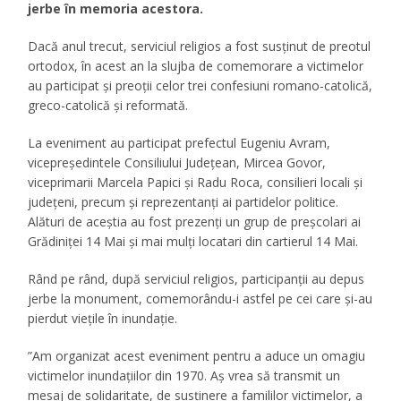
jerbe în memoria acestora.
Dacă anul trecut, serviciul religios a fost susținut de preotul
ortodox, în acest an la slujba de comemorare a victimelor
au participat și preoții celor trei confesiuni romano-catolică,
greco-catolică și reformată.
La eveniment au participat prefectul Eugeniu Avram,
vicepreședintele Consiliului Județean, Mircea Govor,
viceprimarii Marcela Papici și Radu Roca, consilieri locali și
județeni, precum și reprezentanți ai partidelor politice.
Alături de aceștia au fost prezenți un grup de preșcolari ai
Grădiniței 14 Mai și mai mulți locatari din cartierul 14 Mai.
Rând pe rând, după serviciul religios, participanții au depus
jerbe la monument, comemorându-i astfel pe cei care și-au
pierdut viețile în inundație.
”Am organizat acest eveniment pentru a aduce un omagiu
victimelor inundațiilor din 1970. Aș vrea să transmit un
mesaj de solidaritate, de susținere a famililor victimelor, a