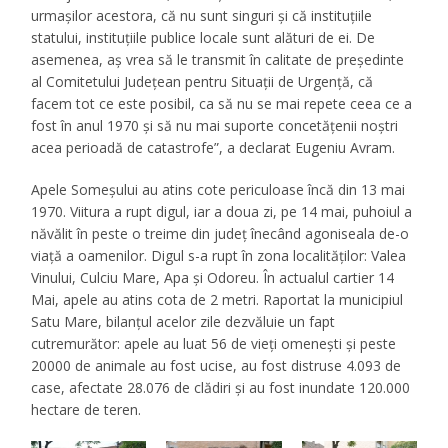
urmașilor acestora, că nu sunt singuri și că instituțiile
statului, instituțiile publice locale sunt alături de ei. De
asemenea, aș vrea să le transmit în calitate de președinte
al Comitetului Județean pentru Situații de Urgență, că
facem tot ce este posibil, ca să nu se mai repete ceea ce a
fost în anul 1970 și să nu mai suporte concetățenii noștri
acea perioadă de catastrofe”, a declarat Eugeniu Avram.
Apele Someşului au atins cote periculoase încă din 13 mai
1970. Viitura a rupt digul, iar a doua zi, pe 14 mai, puhoiul a
năvălit în peste o treime din judeţ înecând agoniseala de-o
viaţă a oamenilor. Digul s-a rupt în zona localităţilor: Valea
Vinului, Culciu Mare, Apa şi Odoreu. În actualul cartier 14
Mai, apele au atins cota de 2 metri. Raportat la municipiul
Satu Mare, bilanţul acelor zile dezvăluie un fapt
cutremurător: apele au luat 56 de vieţi omeneşti și peste
20000 de animale au fost ucise, au fost distruse 4.093 de
case, afectate 28.076 de clădiri şi au fost inundate 120.000
hectare de teren.