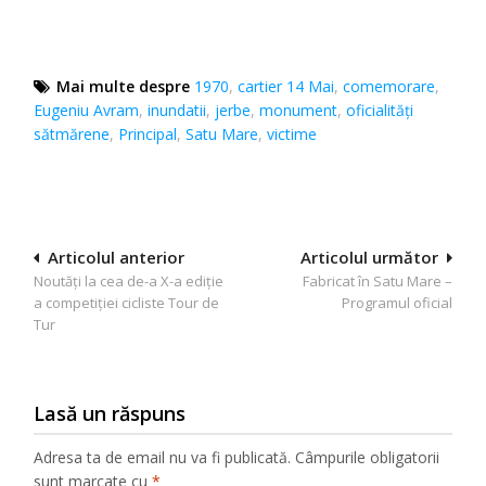
Mai multe despre
1970
,
cartier 14 Mai
,
comemorare
,
Eugeniu Avram
,
inundatii
,
jerbe
,
monument
,
oficialități
sătmărene
,
Principal
,
Satu Mare
,
victime
Navigare
Articolul anterior
Articolul următor
Noutăți la cea de-a X-a ediție
Fabricat în Satu Mare –
în
a competiției cicliste Tour de
Programul oficial
articole
Tur
Lasă un răspuns
Adresa ta de email nu va fi publicată.
Câmpurile obligatorii
sunt marcate cu
*