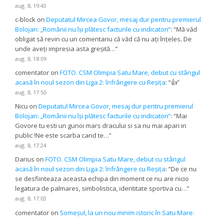
aug. 8, 19:43
c-block
on
Deputatul Mircea Govor, mesaj dur pentru premierul
Bolojan: „Românii nu își plătesc facturile cu indicatori”
: “
Mă văd
obligat să revin cu un comentariu că văd că nu ați înțeles. De
unde aveți impresia asta greșită…
”
aug. 8, 18:09
comentator
on
FOTO. CSM Olimpia Satu Mare, debut cu stângul
acasă în noul sezon din Liga 2: înfrângere cu Reșița
: “
👍
”
aug. 8, 17:50
Nicu
on
Deputatul Mircea Govor, mesaj dur pentru premierul
Bolojan: „Românii nu își plătesc facturile cu indicatori”
: “
Mai
Govore tu esti un gunoi mars dracului si sa nu mai apari in
public !Ne este scarba cand te…
”
aug. 8, 17:24
Darius
on
FOTO. CSM Olimpia Satu Mare, debut cu stângul
acasă în noul sezon din Liga 2: înfrângere cu Reșița
: “
De ce nu
se desfiinteaza aceasta echipa din moment ce nu are nicio
legatura de palmares, simbolistica, identitate sportiva cu…
”
aug. 8, 17:03
comentator
on
Someșul, la un nou minim istoric în Satu Mare: