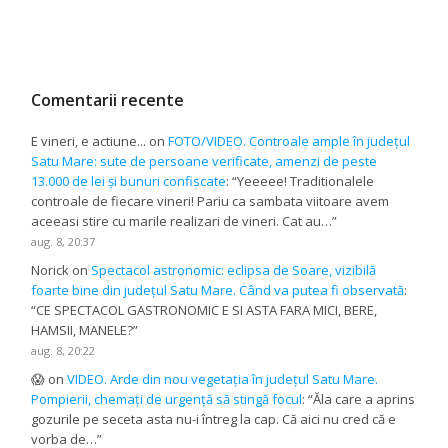
Comentarii recente
E vineri, e actiune...
on
FOTO/VIDEO. Controale ample în județul
Satu Mare: sute de persoane verificate, amenzi de peste
13.000 de lei și bunuri confiscate
: “
Yeeeee! Traditionalele
controale de fiecare vineri! Pariu ca sambata viitoare avem
aceeasi stire cu marile realizari de vineri. Cat au…
”
aug. 8, 20:37
Norick
on
Spectacol astronomic: eclipsa de Soare, vizibilă
foarte bine din județul Satu Mare. Când va putea fi observată
:
“
CE SPECTACOL GASTRONOMIC E SI ASTA FARA MICI, BERE,
HAMSII, MANELE?
”
aug. 8, 20:22
😱
on
VIDEO. Arde din nou vegetația în județul Satu Mare.
Pompierii, chemați de urgență să stingă focul
: “
Ăla care a aprins
gozurile pe seceta asta nu-i întreg la cap. Că aici nu cred că e
vorba de…
”