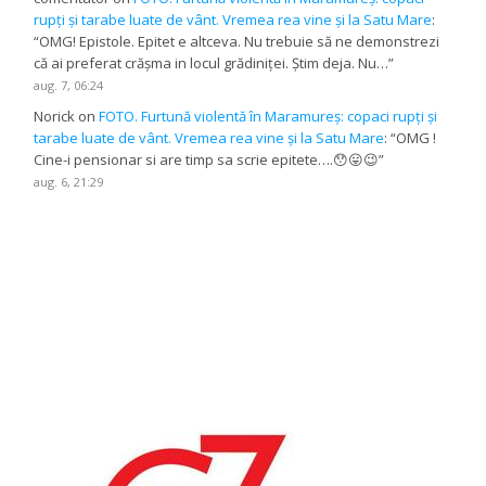
rupți și tarabe luate de vânt. Vremea rea vine și la Satu Mare
:
“
OMG! Epistole. Epitet e altceva. Nu trebuie să ne demonstrezi
că ai preferat crășma in locul grădiniței. Știm deja. Nu…
”
aug. 7, 06:24
Norick
on
FOTO. Furtună violentă în Maramureș: copaci rupți și
tarabe luate de vânt. Vremea rea vine și la Satu Mare
: “
OMG !
Cine-i pensionar si are timp sa scrie epitete….😯😛😉
”
aug. 6, 21:29