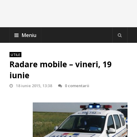
Meniu
UTILE
Radare mobile – vineri, 19
iunie
18 iunie 2015, 13:38
0 comentarii