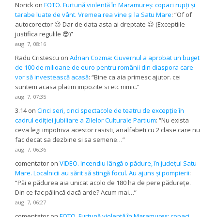
Norick
on
FOTO. Furtună violentă în Maramureș: copaci rupți și
tarabe luate de vânt. Vremea rea vine și la Satu Mare
: “
Of of
autocorector 😛 Dar de data asta ai dreptate 😉 (Exceptiile
justifica regulile 😎)
”
aug. 7, 08:16
Radu Cristescu
on
Adrian Cozma: Guvernul a aprobat un buget
de 100 de milioane de euro pentru românii din diaspora care
vor să investească acasă
: “
Bine ca aia primesc ajutor. cei
suntem acasa platim impozite si etc nimic.
”
aug. 7, 07:35
3.14
on
Cinci seri, cinci spectacole de teatru de excepție în
cadrul ediției jubiliare a Zilelor Culturale Partium
: “
Nu exista
ceva legi impotriva acestor rasisti, analfabeti cu 2 clase care nu
fac decat sa dezbine si sa semene…
”
aug. 7, 06:36
comentator
on
VIDEO. Incendiu lângă o pădure, în județul Satu
Mare. Localnicii au sărit să stingă focul. Au ajuns și pompierii
:
“
Păi e pădurea aia unicat acolo de 180 ha de pere pădurețe.
Din ce fac pălincă dacă arde? Acum mai…
”
aug. 7, 06:27
comentator
on
FOTO. Furtună violentă în Maramureș: copaci