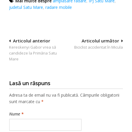
Mai multe despre
amplasare radare
,
IPJ Satu Mare
,
judetul Satu Mare
,
radare mobile
Navigare
Articolul anterior
Articolul următor
Kereskenyi Gabor vrea să
Biciclist accidentat în Micula
în
candideze la Primăria Satu
articole
Mare
Lasă un răspuns
Adresa ta de email nu va fi publicată.
Câmpurile obligatorii
sunt marcate cu
*
Nume
*