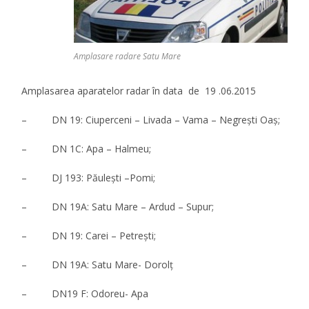
Amplasare radare Satu Mare
Amplasarea aparatelor radar în data de 19 .06.2015
– DN 19: Ciuperceni – Livada – Vama – Negreşti Oaş;
– DN 1C: Apa – Halmeu;
– DJ 193: Păuleşti –Pomi;
– DN 19A: Satu Mare – Ardud – Supur;
– DN 19: Carei – Petreşti;
– DN 19A: Satu Mare- Dorolţ
– DN19 F: Odoreu- Apa