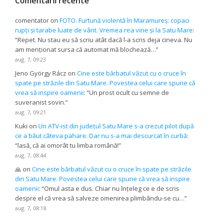
Comentarii recente
comentator
on
FOTO. Furtună violentă în Maramureș: copaci
rupți și tarabe luate de vânt. Vremea rea vine și la Satu Mare
:
“
Repet. Nu stau eu să scriu atât dacă l-a scris deja cineva. Nu
am menționat sursa că automat mă blochează…
”
aug. 7, 09:23
Jeno György Rácz
on
Cine este bărbatul văzut cu o cruce în
spate pe străzile din Satu Mare. Povestea celui care spune că
vrea să inspire oamenii
: “
Un prost ocult cu semne de
suveranist sovin.
”
aug. 7, 09:21
Kuki
on
Un ATV-ist din județul Satu Mare s-a crezut pilot după
ce a băut câteva pahare. Dar nu s-a mai descurcat în curbă
:
“
lasă, că ai omorât tu limba română!
”
aug. 7, 08:44
🙏
on
Cine este bărbatul văzut cu o cruce în spate pe străzile
din Satu Mare. Povestea celui care spune că vrea să inspire
oamenii
: “
Omul asta e dus. Chiar nu înțeleg ce e de scris
despre el că vrea să salveze omenirea plimbându-se cu…
”
aug. 7, 08:18