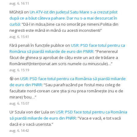
aug. 6, 16:11
MGhiță
on
Un ATV-ist din județul Satu Mare s-a crezut pilot
după ce a băut câteva pahare. Dar nu s-a mai descurcat în
curbă
: “
Dă-l in măsa,bine ca no omorât pe nimeni.Politia din
negresti este mână in mână cu acesti inconstienti
”
aug. 6, 15:41
Fără penali în funcțiile publice
on
USR: PSD face totul pentru ca
România să piardă miliarde de euro din PNRR
: “
Penerereul
făcut de ghinea și aprobat de câțu este un act de trădare a
României!!(Intenționat am scris numele cu minuscule)…
”
aug. 6, 15:19
🤪
on
USR: PSD face totul pentru ca România să piardă miliarde
de euro din PNRR
: “
Sau parafrazând pe fostul meu coleg de
facultate nord-corean care știa și nu prea românește (nu e de
mirare) ‘bou…
”
aug. 6, 15:07
Ur Szula von der Lula
on
USR: PSD face totul pentru ca România
să piardă miliarde de euro din PNRR
: “
Vaca e vacă, e tot vacă
dacă e o vacă userista.
”
aug. 6, 14:42