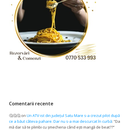
Comentarii recente
🤔🤔🤔
on
Un ATV-ist din județul Satu Mare s-a crezut pilot după
ce a băut câteva pahare. Dar nu s-a mai descurcat în curbă
: “
Da
mă dar să te plimbi cu șmecheria când ești mangă de beat??
”