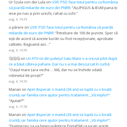
Ur Szula von der Lula
on
USR: PSD face totul pentru ca România
să piardă miliarde de euro din PNRR
: “
ALUPIGUS & IEUM pana iți
iese pe nas și prin urechi, rahat cu ochi.
”
aug. 6, 14:39
o părere
on
USR: PSD face totul pentru ca România să piardă
miliarde de euro din PNRR
: “
Întrebare de 100 de puncte. Sper că
ești de acord că aceste lucrări su fost recepționate, aprobate
calitativ. Bagsamă aici…
”
aug. 6, 14:36
🤔🤔🤔
on
Un ATV-ist din județul Satu Mare s-a crezut pilot după
ce a băut câteva pahare. Dar nu s-a mai descurcat în curbă
:
“
Oașul mare țara veche … Mă, dar nu se închide odată
robinetul de proști?
”
aug. 6, 14:30
Marian
on
Apel disperat: o mamă (36 ani) se luptă cu o boală
cruntă, iar familia cere ajutor pentru tratament: ,,Vă implor!”
:
“
Ajutati*
”
aug. 6, 13:58
Marian
on
Apel disperat: o mamă (36 ani) se luptă cu o boală
cruntă, iar familia cere ajutor pentru tratament: ,,Vă implor!”
:
“
Dumnezeu sa va binecuvânteze PortalSM ca jucați acești