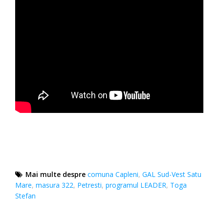
Mai multe despre
comuna Capleni
,
GAL Sud-Vest Satu
Mare
,
masura 322
,
Petresti
,
programul LEADER
,
Toga
Stefan