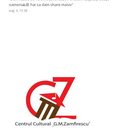
oameni🙏🏼 hai sa dam share masiv
”
aug. 6, 13:58