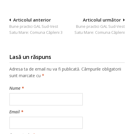
Navigare
Articolul anterior
Articolul următor
Bune practici GAL Sud-Vest
Bune practici GAL Sud-Vest
în
Satu Mare: Comuna Căpleni 3
Satu Mare: Comuna Căpleni
articole
Lasă un răspuns
Adresa ta de email nu va fi publicată.
Câmpurile obligatorii
sunt marcate cu
*
Nume
*
Email
*