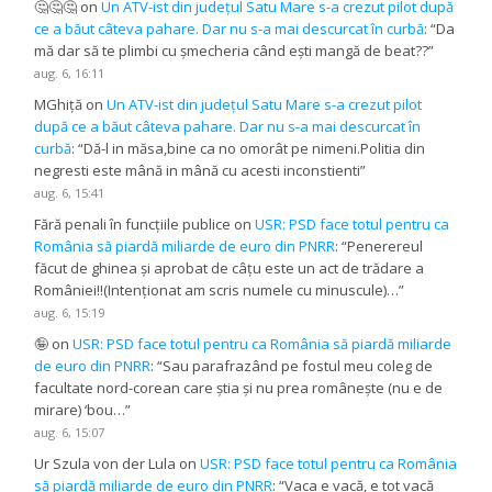
🤔🤔🤔
on
Un ATV-ist din județul Satu Mare s-a crezut pilot după
ce a băut câteva pahare. Dar nu s-a mai descurcat în curbă
: “
Da
mă dar să te plimbi cu șmecheria când ești mangă de beat??
”
aug. 6, 16:11
MGhiță
on
Un ATV-ist din județul Satu Mare s-a crezut pilot
după ce a băut câteva pahare. Dar nu s-a mai descurcat în
curbă
: “
Dă-l in măsa,bine ca no omorât pe nimeni.Politia din
negresti este mână in mână cu acesti inconstienti
”
aug. 6, 15:41
Fără penali în funcțiile publice
on
USR: PSD face totul pentru ca
România să piardă miliarde de euro din PNRR
: “
Penerereul
făcut de ghinea și aprobat de câțu este un act de trădare a
României!!(Intenționat am scris numele cu minuscule)…
”
aug. 6, 15:19
🤪
on
USR: PSD face totul pentru ca România să piardă miliarde
de euro din PNRR
: “
Sau parafrazând pe fostul meu coleg de
facultate nord-corean care știa și nu prea românește (nu e de
mirare) ‘bou…
”
aug. 6, 15:07
Ur Szula von der Lula
on
USR: PSD face totul pentru ca România
să piardă miliarde de euro din PNRR
: “
Vaca e vacă, e tot vacă