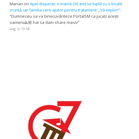
Marian
on
Apel disperat: o mamă (36 ani) se luptă cu o boală
cruntă, iar familia cere ajutor pentru tratament: ,,Vă implor!”
:
“
Dumnezeu sa va binecuvânteze PortalSM ca jucați acești
oameni🙏🏼 hai sa dam share masiv
”
aug. 6, 13:58