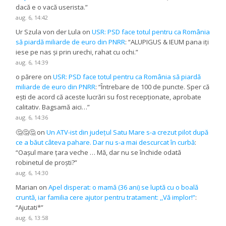
dacă e o vacă userista.
”
aug. 6, 14:42
Ur Szula von der Lula
on
USR: PSD face totul pentru ca România
să piardă miliarde de euro din PNRR
: “
ALUPIGUS & IEUM pana iți
iese pe nas și prin urechi, rahat cu ochi.
”
aug. 6, 14:39
o părere
on
USR: PSD face totul pentru ca România să piardă
miliarde de euro din PNRR
: “
Întrebare de 100 de puncte. Sper că
ești de acord că aceste lucrări su fost recepționate, aprobate
calitativ. Bagsamă aici…
”
aug. 6, 14:36
🤔🤔🤔
on
Un ATV-ist din județul Satu Mare s-a crezut pilot după
ce a băut câteva pahare. Dar nu s-a mai descurcat în curbă
:
“
Oașul mare țara veche … Mă, dar nu se închide odată
robinetul de proști?
”
aug. 6, 14:30
Marian
on
Apel disperat: o mamă (36 ani) se luptă cu o boală
cruntă, iar familia cere ajutor pentru tratament: ,,Vă implor!”
:
“
Ajutati*
”
aug. 6, 13:58