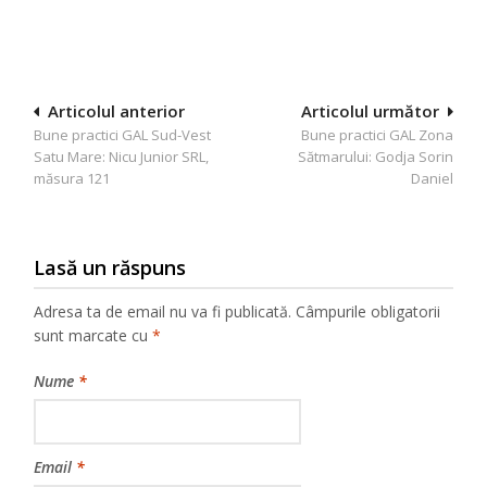
Navigare
Articolul anterior
Articolul următor
Bune practici GAL Sud-Vest
Bune practici GAL Zona
în
Satu Mare: Nicu Junior SRL,
Sătmarului: Godja Sorin
articole
măsura 121
Daniel
Lasă un răspuns
Adresa ta de email nu va fi publicată.
Câmpurile obligatorii
sunt marcate cu
*
Nume
*
Email
*