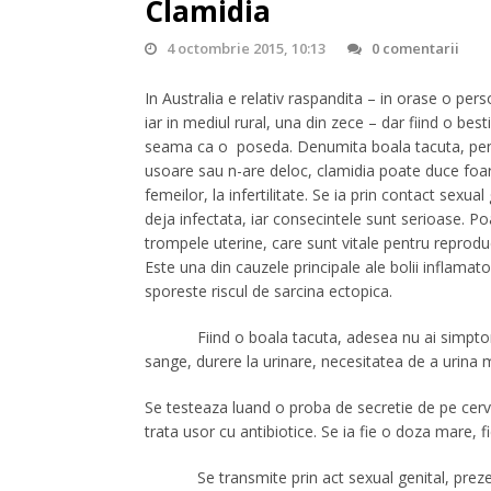
Clamidia
4 octombrie 2015, 10:13
0 comentarii
In Australia e relativ raspandita – in orase o per
iar in mediul rural, una din zece – dar fiind o besti
seama ca o poseda. Denumita boala tacuta, pe
usoare sau n-are deloc, clamidia poate duce foart
femeilor, la infertilitate. Se ia prin contact sexua
deja infectata, iar consecintele sunt serioase. 
trompele uterine, care sunt vitale pentru reproduc
Este una din cauzele principale ale bolii inflamator
sporeste riscul de sarcina ectopica.
Fiind o boala tacuta, adesea nu ai simptome.
sange, durere la urinare, necesitatea de a urina 
Se testeaza luand o proba de secretie de pe cervix
trata usor cu antibiotice. Se ia fie o doza mare, f
Se transmite prin act sexual genital, prezervat