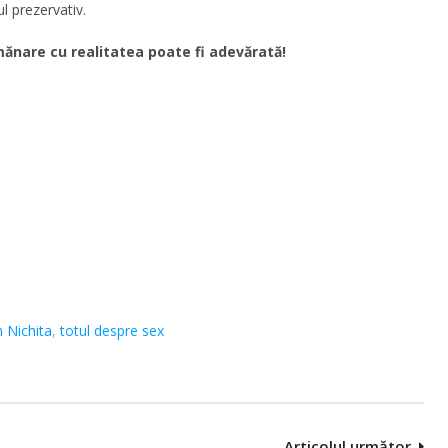
l prezervativ.
ănare cu realitatea poate fi adevărată!
n Nichita
,
totul despre sex
Articolul următor