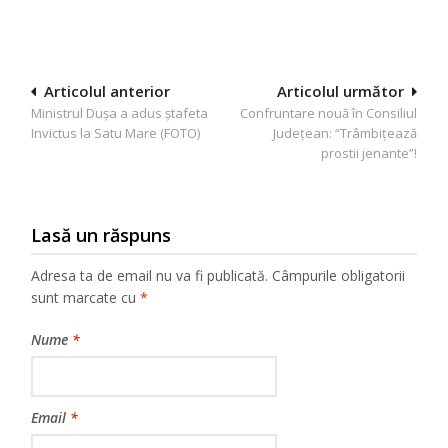
Navigare
Articolul anterior
Articolul următor
Ministrul Dușa a adus ștafeta
Confruntare nouă în Consiliul
în
Invictus la Satu Mare (FOTO)
Judeţean: “Trâmbiţează
articole
prostii jenante”!
Lasă un răspuns
Adresa ta de email nu va fi publicată.
Câmpurile obligatorii
sunt marcate cu
*
Nume
*
Email
*