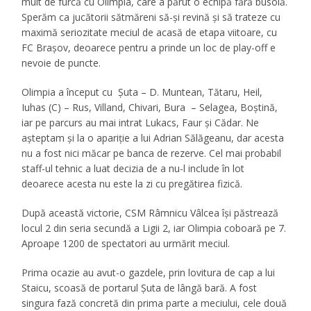
mult de furcă cu Olimpia, care a părut o echipă fără busolă.
Sperăm ca jucătorii sătmăreni să-şi revină şi să trateze cu
maximă seriozitate meciul de acasă de etapa viitoare, cu
FC Braşov, deoarece pentru a prinde un loc de play-off e
nevoie de puncte.
Olimpia a început cu Şuta – D. Muntean, Tătaru, Heil,
Iuhas (C) – Rus, Villand, Chivari, Bura – Selagea, Boştină,
iar pe parcurs au mai intrat Lukacs, Faur şi Cădar. Ne
aşteptam şi la o apariţie a lui Adrian Sălăgeanu, dar acesta
nu a fost nici măcar pe banca de rezerve. Cel mai probabil
staff-ul tehnic a luat decizia de a nu-l include în lot
deoarece acesta nu este la zi cu pregătirea fizică.
După această victorie, CSM Râmnicu Vâlcea îşi păstrează
locul 2 din seria secundă a Ligii 2, iar Olimpia coboară pe 7.
Aproape 1200 de spectatori au urmărit meciul.
Prima ocazie au avut-o gazdele, prin lovitura de cap a lui
Staicu, scoasă de portarul Şuta de lângă bară. A fost
singura fază concretă din prima parte a meciului, cele două