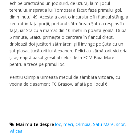
echipe practicând un joc surd, de uzură, la mijlocul
terenului. Inspiraţia lui Tomozei a făcut faza primului gol,
din minutul 49. Acesta a avut o incursiune în flancul stâng, a
centrat în faţa porţii, portarul sătmărean Şuta a respins în
faţă, iar Staicu a marcat din 10 metri în poarta goală. După
5 minute, Staicu primeşte o centrare în flancul drept,
driblează doi jucători sătmăreni şi îl învinge pe Şuta cu un
şut plasat. Jucătorii lui Alexandru Pelici au sărbătorit victoria
şi aşteaptă pasul greşit al celor de la FCM Baia Mare
pentru a trece pe primul loc.
Pentru Olimpia urmează meciul de sâmbăta viitoare, cu
vecina de clasament FC Braşov, aflată pe locul 6.
Mai multe despre
loc
,
meci
,
Olimpia
,
Satu Mare
,
scor
,
Vâlcea