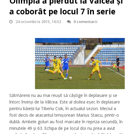
Olimpia a pierdut la Vâlcea şi
a coborât pe locul 7 în serie
24 octombrie 2015, 16:52
0 comentarii
Sătmărenii nu au mai reuşit să câştige în deplasare şi se
întorc învinşi de la Vâlcea. Este al doilea eşec în deplasare
pentru băieţii lui Tiberiu Csik, în actualul sezon. Meciul a
fost decis de atacantul timişorean Marius Staicu, printr-o
dublă. Ambele goluri au fost marcate în repriza secundă, în
minutele 49 şi 63. Echipa de pe locul doi nu prea a avut