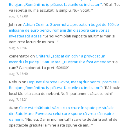
Bolojan: „Românii nu își plătesc facturile cu indicatori”
: “
@all. Tot
vă repet și nu mă ascultați. E simplu. Nu-l votați.
”
aug. 7, 19:08
John
on
Adrian Cozma: Guvernul a aprobat un buget de 100 de
milioane de euro pentru românii din diaspora care vor să
investească acasă
: “
Si noi vom plati impozite mult mai mari si
vom crea locuri de munca…
”
aug. 7, 18:42
comentator
on
Grătarul „scăpat din ochi” a provocat un
incendiu în județul Satu Mare. ,,Bucătarul” a fost amendat
: “
Păi
cum? Cam piperat. La preț. 🤪🥴😉
”
aug. 7, 18:40
Nebun
on
Deputatul Mircea Govor, mesaj dur pentru premierul
Bolojan: „Românii nu își plătesc facturile cu indicatori”
: “
Bă boule
locul tău e la casa de nebuni. Nu în parlament căcat cu ochi
”
aug. 7, 18:21
🙏
on
Cine este bărbatul văzut cu o cruce în spate pe străzile
din Satu Mare. Povestea celui care spune că vrea să inspire
oamenii
: “
Nici eu. Dar în momentul în care te dedai la astfel de
spectacole gratuite la mine asta spune că am…
”