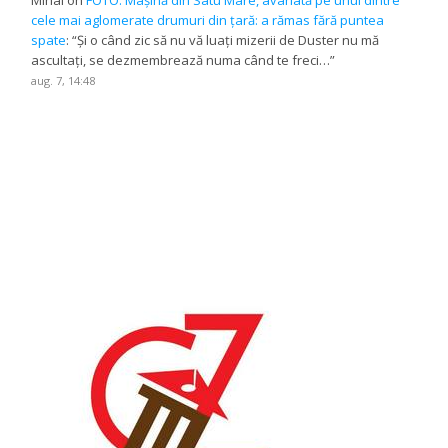
Mihai
on
FOTO. Mașină din Satu Mare, avariată pe unul dintre
cele mai aglomerate drumuri din țară: a rămas fără puntea
spate
: “
Și o când zic să nu vă luați mizerii de Duster nu mă
ascultați, se dezmembrează numa când te freci…
”
aug. 7, 14:48