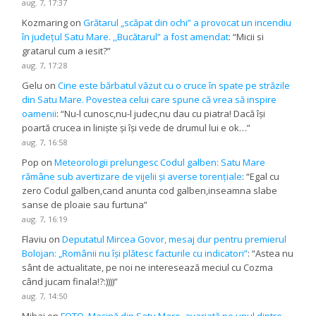
aug. 7, 17:37
Kozmaring
on
Grătarul „scăpat din ochi” a provocat un incendiu
în județul Satu Mare. ,,Bucătarul” a fost amendat
: “
Micii si
gratarul cum a iesit?
”
aug. 7, 17:28
Gelu
on
Cine este bărbatul văzut cu o cruce în spate pe străzile
din Satu Mare. Povestea celui care spune că vrea să inspire
oamenii
: “
Nu-l cunosc,nu-l judec,nu dau cu piatra! Dacă își
poartă crucea in liniște și își vede de drumul lui e ok…
”
aug. 7, 16:58
Pop
on
Meteorologii prelungesc Codul galben: Satu Mare
rămâne sub avertizare de vijelii și averse torențiale
: “
Egal cu
zero Codul galben,cand anunta cod galben,inseamna slabe
sanse de ploaie sau furtuna
”
aug. 7, 16:19
Flaviu
on
Deputatul Mircea Govor, mesaj dur pentru premierul
Bolojan: „Românii nu își plătesc facturile cu indicatori”
: “
Astea nu
sânt de actualitate, pe noi ne interesează meciul cu Cozma
când jucam finala!?:))))
”
aug. 7, 14:50