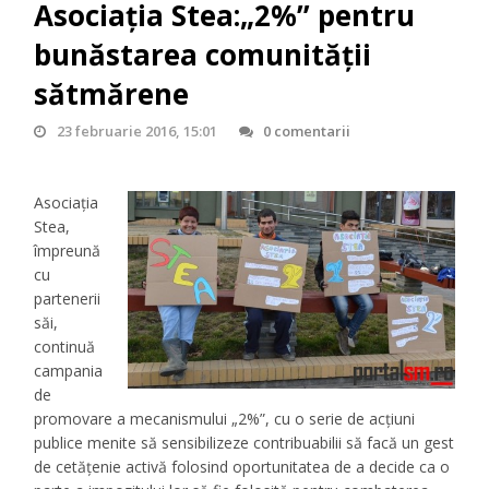
Asociația Stea:„2%” pentru
bunăstarea comunității
sătmărene
23 februarie 2016, 15:01
0 comentarii
Asociația
Stea,
împreună
cu
partenerii
săi,
continuă
campania
de
promovare a mecanismului „2%”, cu o serie de acțiuni
publice menite să sensibilizeze contribuabilii să facă un gest
de cetățenie activă folosind oportunitatea de a decide ca o