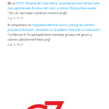
😱
on
FOTO. Mașină din Satu Mare, avariată pe unul dintre cele
mai aglomerate drumuri din țară: a rămas fără puntea spate
:
“
Zici că-i aproape copârșeu motorizat.🥶
”
aug. 8, 07:34
# completare
on
Deputatul Mircea Govor, mesaj dur pentru
premierul Bolojan: „Românii nu își plătesc facturile cu indicatori”
:
“
La Mircea !!! Te așteaptă bine meritata groapa de gunoi a
istoriei sătmărene!!! Marș jeg
”
aug. 8, 00:29