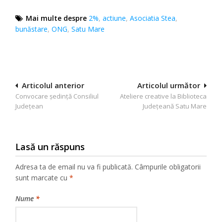
Mai multe despre
2%
,
actiune
,
Asociatia Stea
,
bunăstare
,
ONG
,
Satu Mare
Navigare
Articolul anterior
Articolul următor
Convocare ședință Consiliul
Ateliere creative la Biblioteca
în
Județean
Județeană Satu Mare
articole
Lasă un răspuns
Adresa ta de email nu va fi publicată.
Câmpurile obligatorii
sunt marcate cu
*
Nume
*