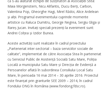
că s-au alăturat echipei de susținători ai Asociației Stea:
Maia Morgenstern, Nicu Alifantis, Ducu Berți, Carbon,
Valentina Pop, Gheorghe Hagi, Mirel Rădoi, Alice Ardelean
și alții. Programul evenimentului cuprinde momente
artistice cu Raluca Dumitru, George Negrea, Sergiu Gliga și
Rareș Jucan. Invitați speciali prezenți la eveniment sunt:
Andrei Colțea și Izidor Bunea.
Aceste activități sunt realizate în cadrul proiectului
„Parteneriat inter-sectorial – baza serviciilor sociale de
calitate”, implementat de către Asociația Stea în parteneriat
cu Serviciul Public de Asistenţă Socială Satu Mare, Poliţia
Locală a municipiului Satu Mare şi Direcţia de Evidenţă a
Persoanelor aflată în subordinea Consiliului Local Satu
Mare, în perioada 16 mai 2014 – 30 aprilie 2016. Proiectul
este finanţat prin granturile SEE 2009 – 2014, în cadrul
Fondului ONG în România (www.fondong.fdsc.ro).