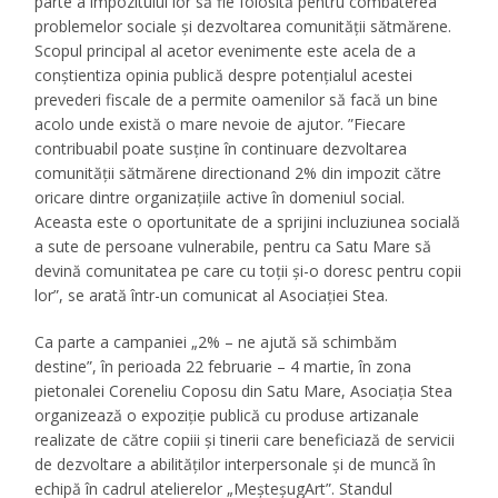
parte a impozitului lor să fie folosită pentru combaterea
problemelor sociale și dezvoltarea comunității sătmărene.
Scopul principal al acetor evenimente este acela de a
conștientiza opinia publică despre potențialul acestei
prevederi fiscale de a permite oamenilor să facă un bine
acolo unde există o mare nevoie de ajutor. ”
Fiecare
contribuabil poate susține în continuare dezvoltarea
comunității sătmărene directionand 2% din impozit către
oricare dintre organizațiile active în domeniul social.
Aceasta este o oportunitate de a sprijini incluziunea socială
a sute de persoane vulnerabile, pentru ca Satu Mare să
devină comunitatea pe care cu toții și-o doresc pentru copii
lor
”, se arată într-un comunicat al Asociației Stea.
Ca parte a campaniei „2% – ne ajută să schimbăm
destine”, în perioada 22 februarie – 4 martie, în zona
pietonalei Coreneliu Coposu din Satu Mare, Asociația Stea
organizează o expoziție publică cu produse artizanale
realizate de către copiii și tinerii care beneficiază de servicii
de dezvoltare a abilităților interpersonale și de muncă în
echipă în cadrul atelierelor „MeșteșugArt”. Standul