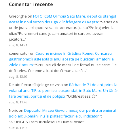
Comentarii recente
Gheorghe
on
FOTO. CSM Olimpia Satu Mare, debut cu stângul
acasă în noul sezon din Liga 2: înfrângere cu Reșița
: “
Serios da
unde joaca echipa(era sa zic adunatura) asta?Pe legheleu la
olizo?Pe vremuri cand jucam amatori in cartiere aveam
jucatori…
”
aug. 8, 14:21
comentator
on
Ceaune încinse în Grădina Romei. Concursul
gastronomic îi așteaptă și anul acesta pe bucătarii amatori la
Zilele Partium
: “
Scriu aici că de meciul de fotbal nu se scrie. E si
de înteles. Ceseme a luat două mue acasă…
”
aug. 8, 13:07
De aici fiecare înțelege ce vrea
on
Bărbat de 71 de ani, prins la
volanul unui TIR cu permisul suspendat, în Satu Mare. Un tânăr
fără permis, oprit și el de polițiști
: “
Old&restless.😉
”
aug. 8, 11:43
Noric
on
Deputatul Mircea Govor, mesaj dur pentru premierul
Bolojan: „Românii nu își plătesc facturile cu indicatori”
:
“
ALUPIGUS Tremuriciule!Muie Ciuma Rosie!
”
aug. 8, 11:18