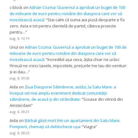
c-block
on
Adrian Cozma: Guvernul a aprobat un buget de 100
de milioane de euro pentru românii din diaspora care vor să
investească acasă
: “
Stai calm că suma aia pusă deoparte e fix
zero. Asta e tot pentru clientelă de partid, câteva proiecte
pentru…
”
aug. 8, 10:19
Unul
on
Adrian Cozma: Guvernul a aprobat un buget de 100 de
milioane de euro pentru românii din diaspora care vor să
investească acasă
: “
Incredibil așa ceva, ăștia chiar ne urăsc
!!!nouă ne cresc taxele, impozitele, prețurile !ne tau din venituri
și ei dau…
”
aug. 8, 09:06
Aida
on
Ziua Diasporei Sătmărene, astăzi, la Satu Mare: a
început cel mai amplu eveniment dedicat comunității
sătmărene, de acasă și din străinătate
: “
Scoase din vitrină din
Amsterdam
”
aug. 8, 08:23
Aida
on
Bărbat găsit mort într-un apartament din Satu Mare.
Pompierii, chemați să deblocheze ușa
: “
Viagra
”
aug. 8, 08:20