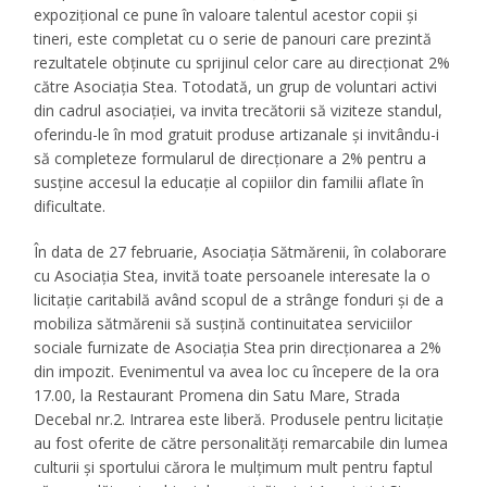
expozițional ce pune în valoare talentul acestor copii și
tineri, este completat cu o serie de panouri care prezintă
rezultatele obținute cu sprijinul celor care au direcționat 2%
către Asociația Stea. Totodată, un grup de voluntari activi
din cadrul asociației, va invita trecătorii să viziteze standul,
oferindu-le în mod gratuit produse artizanale și invitându-i
să completeze formularul de direcționare a 2% pentru a
susține accesul la educație al copiilor din familii aflate în
dificultate.
În data de 27 februarie, Asociația Sătmărenii, în colaborare
cu Asociația Stea, invită toate persoanele interesate la o
licitație caritabilă având scopul de a strânge fonduri și de a
mobiliza sătmărenii să susțină continuitatea serviciilor
sociale furnizate de Asociația Stea prin direcționarea a 2%
din impozit. Evenimentul va avea loc cu începere de la ora
17.00, la Restaurant Promena din Satu Mare, Strada
Decebal nr.2. Intrarea este liberă. Produsele pentru licitație
au fost oferite de către personalități remarcabile din lumea
culturii și sportului cărora le mulțimum mult pentru faptul