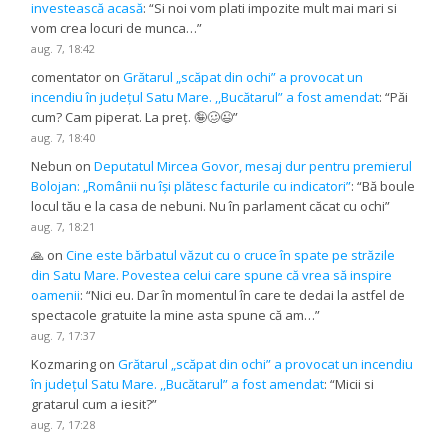
investească acasă
: “
Si noi vom plati impozite mult mai mari si
vom crea locuri de munca…
”
aug. 7, 18:42
comentator
on
Grătarul „scăpat din ochi” a provocat un
incendiu în județul Satu Mare. ,,Bucătarul” a fost amendat
: “
Păi
cum? Cam piperat. La preț. 🤪🥴😉
”
aug. 7, 18:40
Nebun
on
Deputatul Mircea Govor, mesaj dur pentru premierul
Bolojan: „Românii nu își plătesc facturile cu indicatori”
: “
Bă boule
locul tău e la casa de nebuni. Nu în parlament căcat cu ochi
”
aug. 7, 18:21
🙏
on
Cine este bărbatul văzut cu o cruce în spate pe străzile
din Satu Mare. Povestea celui care spune că vrea să inspire
oamenii
: “
Nici eu. Dar în momentul în care te dedai la astfel de
spectacole gratuite la mine asta spune că am…
”
aug. 7, 17:37
Kozmaring
on
Grătarul „scăpat din ochi” a provocat un incendiu
în județul Satu Mare. ,,Bucătarul” a fost amendat
: “
Micii si
gratarul cum a iesit?
”
aug. 7, 17:28