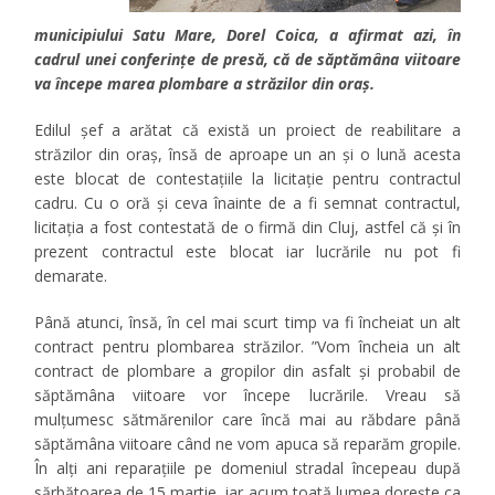
municipiului Satu Mare, Dorel Coica, a afirmat azi, în
cadrul unei conferințe de presă, că de săptămâna viitoare
va începe marea plombare a străzilor din oraș.
Edilul șef a arătat că există un proiect de reabilitare a
străzilor din oraș, însă de aproape un an și o lună acesta
este blocat de contestațiile la licitație pentru contractul
cadru. Cu o oră și ceva înainte de a fi semnat contractul,
licitația a fost contestată de o firmă din Cluj, astfel că și în
prezent contractul este blocat iar lucrările nu pot fi
demarate.
Până atunci, însă, în cel mai scurt timp va fi încheiat un alt
contract pentru plombarea străzilor. ”Vom încheia un alt
contract de plombare a gropilor din asfalt și probabil de
săptămâna viitoare vor începe lucrările. Vreau să
mulțumesc sătmărenilor care încă mai au răbdare până
săptămâna viitoare când ne vom apuca să reparăm gropile.
În alți ani reparațiile pe domeniul stradal începeau după
sărbătoarea de 15 martie, iar acum toată lumea dorește ca