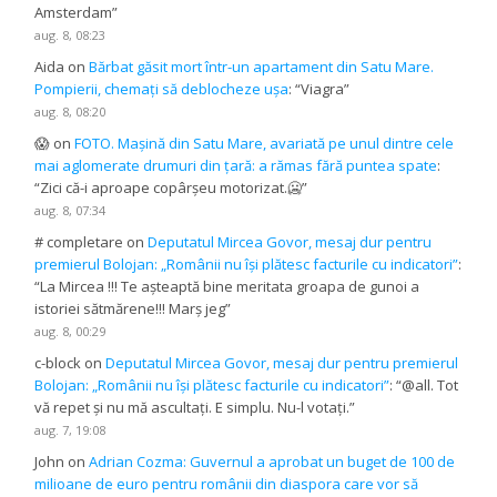
Amsterdam
”
aug. 8, 08:23
Aida
on
Bărbat găsit mort într-un apartament din Satu Mare.
Pompierii, chemați să deblocheze ușa
: “
Viagra
”
aug. 8, 08:20
😱
on
FOTO. Mașină din Satu Mare, avariată pe unul dintre cele
mai aglomerate drumuri din țară: a rămas fără puntea spate
:
“
Zici că-i aproape copârșeu motorizat.🥶
”
aug. 8, 07:34
# completare
on
Deputatul Mircea Govor, mesaj dur pentru
premierul Bolojan: „Românii nu își plătesc facturile cu indicatori”
:
“
La Mircea !!! Te așteaptă bine meritata groapa de gunoi a
istoriei sătmărene!!! Marș jeg
”
aug. 8, 00:29
c-block
on
Deputatul Mircea Govor, mesaj dur pentru premierul
Bolojan: „Românii nu își plătesc facturile cu indicatori”
: “
@all. Tot
vă repet și nu mă ascultați. E simplu. Nu-l votați.
”
aug. 7, 19:08
John
on
Adrian Cozma: Guvernul a aprobat un buget de 100 de
milioane de euro pentru românii din diaspora care vor să