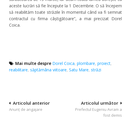
aceste lucrări să fie începute la 1 Decembrie. O să începem
să reabilităm toate străzile în momentul când va fi semnat
contractul cu firma câștigătoare”, a mai precizat Dorel
Coica.
Mai multe despre
Dorel Coica
,
plombare
,
proiect
,
reabilitare
,
săptămâna viitoare
,
Satu Mare
,
străzi
Navigare
Articolul anterior
Articolul următor
Anunţ de angajare
Prefectul Eugeniu Avram a
în
fost demis
articole