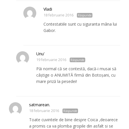
Vladi
18 februarie 2016
Răspunde
Contestatiile sunt cu siguranta mâna lui
Gabor.
Unu'
19 februarie 2016
Răspunde
Păi normal că se contestă, dacă-i musai să
câștige o ANUMITĂ firmă din Botoșani, cu
mare priză la pesedei!
satmarean.
18 februarie 2016
Răspunde
Toate cuvintele de bine despre Coica ,deoarece
a promis ca va plomba gropile din asfalt si se