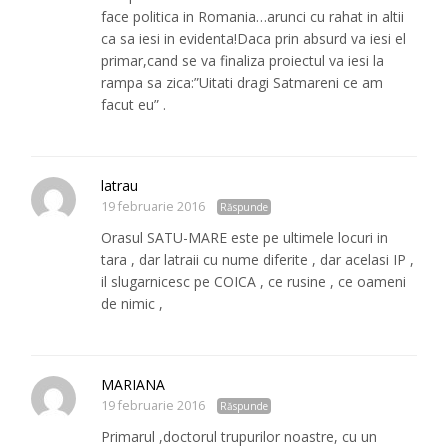
face politica in Romania…arunci cu rahat in altii
ca sa iesi in evidenta!Daca prin absurd va iesi el
primar,cand se va finaliza proiectul va iesi la
rampa sa zica:”Uitati dragi Satmareni ce am
facut eu” .
latrau
19 februarie 2016
Răspunde
Orasul SATU-MARE este pe ultimele locuri in
tara , dar latraii cu nume diferite , dar acelasi IP ,
il slugarnicesc pe COICA , ce rusine , ce oameni
de nimic ,
MARIANA
19 februarie 2016
Răspunde
Primarul ,doctorul trupurilor noastre, cu un