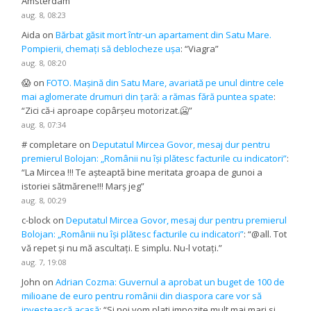
Amsterdam
”
aug. 8, 08:23
Aida
on
Bărbat găsit mort într-un apartament din Satu Mare.
Pompierii, chemați să deblocheze ușa
: “
Viagra
”
aug. 8, 08:20
😱
on
FOTO. Mașină din Satu Mare, avariată pe unul dintre cele
mai aglomerate drumuri din țară: a rămas fără puntea spate
:
“
Zici că-i aproape copârșeu motorizat.🥶
”
aug. 8, 07:34
# completare
on
Deputatul Mircea Govor, mesaj dur pentru
premierul Bolojan: „Românii nu își plătesc facturile cu indicatori”
:
“
La Mircea !!! Te așteaptă bine meritata groapa de gunoi a
istoriei sătmărene!!! Marș jeg
”
aug. 8, 00:29
c-block
on
Deputatul Mircea Govor, mesaj dur pentru premierul
Bolojan: „Românii nu își plătesc facturile cu indicatori”
: “
@all. Tot
vă repet și nu mă ascultați. E simplu. Nu-l votați.
”
aug. 7, 19:08
John
on
Adrian Cozma: Guvernul a aprobat un buget de 100 de
milioane de euro pentru românii din diaspora care vor să
investească acasă
: “
Si noi vom plati impozite mult mai mari si