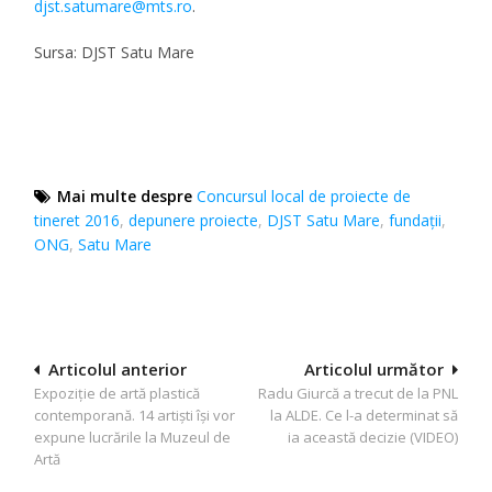
djst.satumare@mts.ro
.
Sursa: DJST Satu Mare
Mai multe despre
Concursul local de proiecte de
tineret 2016
,
depunere proiecte
,
DJST Satu Mare
,
fundaţii
,
ONG
,
Satu Mare
Navigare
Articolul anterior
Articolul următor
Expoziție de artă plastică
Radu Giurcă a trecut de la PNL
în
contemporană. 14 artiști își vor
la ALDE. Ce l-a determinat să
articole
expune lucrările la Muzeul de
ia această decizie (VIDEO)
Artă