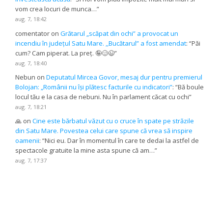
vom crea locuri de munca…
”
aug. 7, 18:42
comentator
on
Grătarul „scăpat din ochi” a provocat un
incendiu în județul Satu Mare. ,,Bucătarul” a fost amendat
: “
Păi
cum? Cam piperat. La preț. 🤪🥴😉
”
aug. 7, 18:40
Nebun
on
Deputatul Mircea Govor, mesaj dur pentru premierul
Bolojan: „Românii nu își plătesc facturile cu indicatori”
: “
Bă boule
locul tău e la casa de nebuni. Nu în parlament căcat cu ochi
”
aug. 7, 18:21
🙏
on
Cine este bărbatul văzut cu o cruce în spate pe străzile
din Satu Mare. Povestea celui care spune că vrea să inspire
oamenii
: “
Nici eu. Dar în momentul în care te dedai la astfel de
spectacole gratuite la mine asta spune că am…
”
aug. 7, 17:37