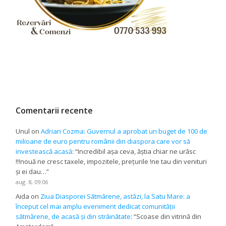
Comentarii recente
Unul
on
Adrian Cozma: Guvernul a aprobat un buget de 100 de
milioane de euro pentru românii din diaspora care vor să
investească acasă
: “
Incredibil așa ceva, ăștia chiar ne urăsc
!!!nouă ne cresc taxele, impozitele, prețurile !ne tau din venituri
și ei dau…
”
aug. 8, 09:06
Aida
on
Ziua Diasporei Sătmărene, astăzi, la Satu Mare: a
început cel mai amplu eveniment dedicat comunității
sătmărene, de acasă și din străinătate
: “
Scoase din vitrină din