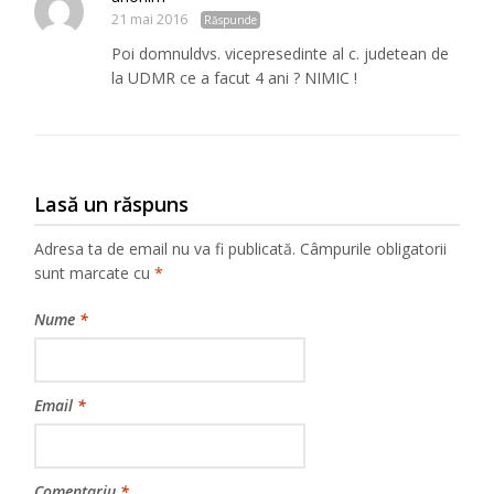
21 mai 2016
Răspunde
Poi domnuldvs. vicepresedinte al c. judetean de
la UDMR ce a facut 4 ani ? NIMIC !
Lasă un răspuns
Adresa ta de email nu va fi publicată.
Câmpurile obligatorii
sunt marcate cu
*
Nume
*
Email
*
Comentariu
*