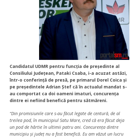
Candidatul UDMR pentru funcția de președinte al
Consiliului Județean, Pataki Csaba, i-a acuzat astăzi,
într-o conferinţă de presă, pe primarul Dorel Coica şi
pe preşedintele Adrian Ştef că în actualul mandat s-
au comportat ca doi oameni imaturi, concurenţa
dintre ei nefiind benefică pentru sătmăreni.
“Din promisiunile care s-au făcut legate de centură, de al
treilea pod, în municipiul Satu Mare, cred că era făcut deja
un pod de hârtie în ultimii patru ani. Concurenţa dintre
municipiu şi judeţ nu a fost benefică. Eu am văzut un lucru