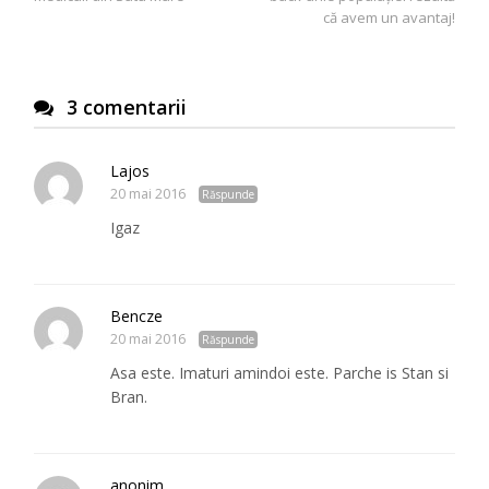
articole
că avem un avantaj!
3 comentarii
Lajos
20 mai 2016
Răspunde
Igaz
Bencze
20 mai 2016
Răspunde
Asa este. Imaturi amindoi este. Parche is Stan si
Bran.
anonim