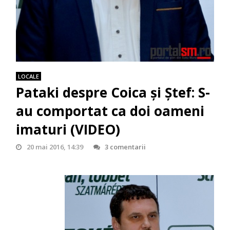
LOCALE
Pataki despre Coica şi Ştef: S-
au comportat ca doi oameni
imaturi (VIDEO)
20 mai 2016, 14:39
3 comentarii