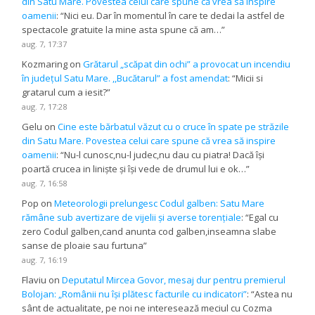
din Satu Mare. Povestea celui care spune că vrea să inspire
oamenii
: “
Nici eu. Dar în momentul în care te dedai la astfel de
spectacole gratuite la mine asta spune că am…
”
aug. 7, 17:37
Kozmaring
on
Grătarul „scăpat din ochi” a provocat un incendiu
în județul Satu Mare. ,,Bucătarul” a fost amendat
: “
Micii si
gratarul cum a iesit?
”
aug. 7, 17:28
Gelu
on
Cine este bărbatul văzut cu o cruce în spate pe străzile
din Satu Mare. Povestea celui care spune că vrea să inspire
oamenii
: “
Nu-l cunosc,nu-l judec,nu dau cu piatra! Dacă își
poartă crucea in liniște și își vede de drumul lui e ok…
”
aug. 7, 16:58
Pop
on
Meteorologii prelungesc Codul galben: Satu Mare
rămâne sub avertizare de vijelii și averse torențiale
: “
Egal cu
zero Codul galben,cand anunta cod galben,inseamna slabe
sanse de ploaie sau furtuna
”
aug. 7, 16:19
Flaviu
on
Deputatul Mircea Govor, mesaj dur pentru premierul
Bolojan: „Românii nu își plătesc facturile cu indicatori”
: “
Astea nu
sânt de actualitate, pe noi ne interesează meciul cu Cozma