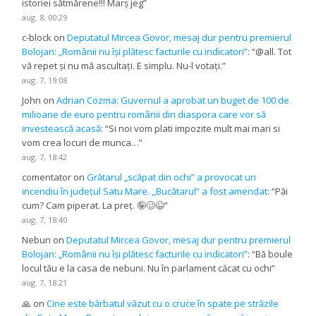
istoriei sătmărene!!! Marș jeg
”
aug. 8, 00:29
c-block
on
Deputatul Mircea Govor, mesaj dur pentru premierul
Bolojan: „Românii nu își plătesc facturile cu indicatori”
: “
@all. Tot
vă repet și nu mă ascultați. E simplu. Nu-l votați.
”
aug. 7, 19:08
John
on
Adrian Cozma: Guvernul a aprobat un buget de 100 de
milioane de euro pentru românii din diaspora care vor să
investească acasă
: “
Si noi vom plati impozite mult mai mari si
vom crea locuri de munca…
”
aug. 7, 18:42
comentator
on
Grătarul „scăpat din ochi” a provocat un
incendiu în județul Satu Mare. ,,Bucătarul” a fost amendat
: “
Păi
cum? Cam piperat. La preț. 🤪🥴😉
”
aug. 7, 18:40
Nebun
on
Deputatul Mircea Govor, mesaj dur pentru premierul
Bolojan: „Românii nu își plătesc facturile cu indicatori”
: “
Bă boule
locul tău e la casa de nebuni. Nu în parlament căcat cu ochi
”
aug. 7, 18:21
🙏
on
Cine este bărbatul văzut cu o cruce în spate pe străzile