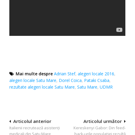
Mai multe despre
Adrian Stef
,
alegeri locale 2016
,
alegeri locale Satu Mare
,
Dorel Coica
,
Pataki Csaba
,
rezultate alegeri locale Satu Mare
,
Satu Mare
,
UDMR
Navigare
Articolul anterior
Articolul următor
Italienii recrutează asistenți
Kereskenyi Gabor: Din feed-
în
medicali din Satu Mare
back-urile populaţiei rezultă