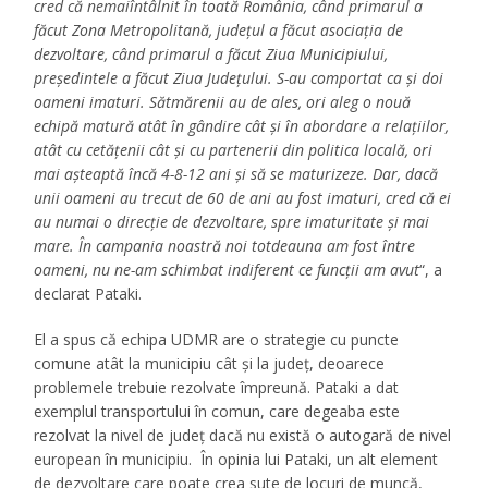
cred că nemaiîntâlnit în toată România, când primarul a
făcut Zona Metropolitană, judeţul a făcut asociaţia de
dezvoltare, când primarul a făcut Ziua Municipiului,
preşedintele a făcut Ziua Judeţului. S-au comportat ca şi doi
oameni imaturi. Sătmărenii au de ales, ori aleg o nouă
echipă matură atât în gândire cât şi în abordare a relaţiilor,
atât cu cetăţenii cât şi cu partenerii din politica locală, ori
mai aşteaptă încă 4-8-12 ani și să se maturizeze. Dar, dacă
unii oameni au trecut de 60 de ani au fost imaturi, cred că ei
au numai o direcţie de dezvoltare, spre imaturitate şi mai
mare. În campania noastră noi totdeauna am fost între
oameni, nu ne-am schimbat indiferent ce funcţii am avut
“, a
declarat Pataki.
El a spus că echipa UDMR are o strategie cu puncte
comune atât la municipiu cât şi la judeţ, deoarece
problemele trebuie rezolvate împreună. Pataki a dat
exemplul transportului în comun, care degeaba este
rezolvat la nivel de judeţ dacă nu există o autogară de nivel
european în municipiu. În opinia lui Pataki, un alt element
de dezvoltare care poate crea sute de locuri de muncă,