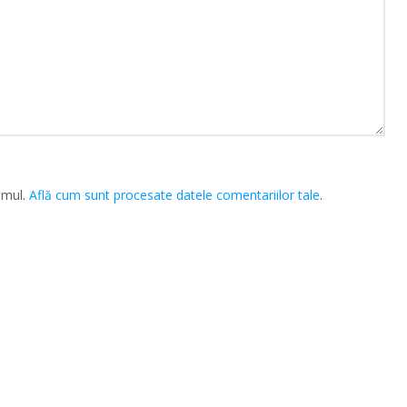
amul.
Află cum sunt procesate datele comentariilor tale
.