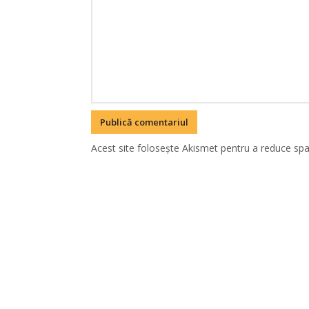
Acest site folosește Akismet pentru a reduce sp