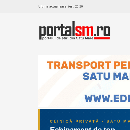
Ultima actualizare:
ieri, 20:30