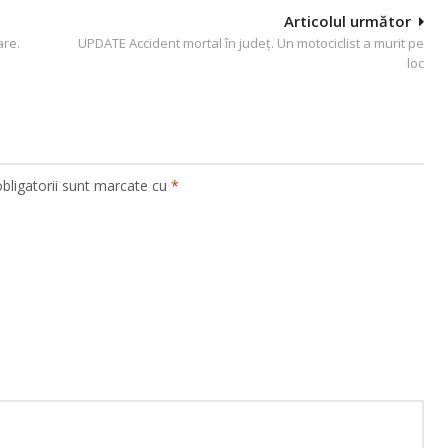
Articolul următor
are.
UPDATE Accident mortal în județ. Un motociclist a murit pe
loc
bligatorii sunt marcate cu
*