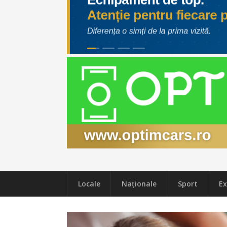
Locale
Naţionale
Sport
Ex