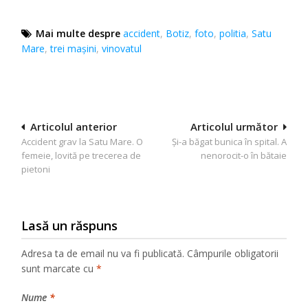
Mai multe despre
accident
,
Botiz
,
foto
,
politia
,
Satu
Mare
,
trei mașini
,
vinovatul
Navigare
Articolul anterior
Articolul următor
Accident grav la Satu Mare. O
Şi-a băgat bunica în spital. A
în
femeie, lovită pe trecerea de
nenorocit-o în bătaie
articole
pietoni
Lasă un răspuns
Adresa ta de email nu va fi publicată.
Câmpurile obligatorii
sunt marcate cu
*
Nume
*