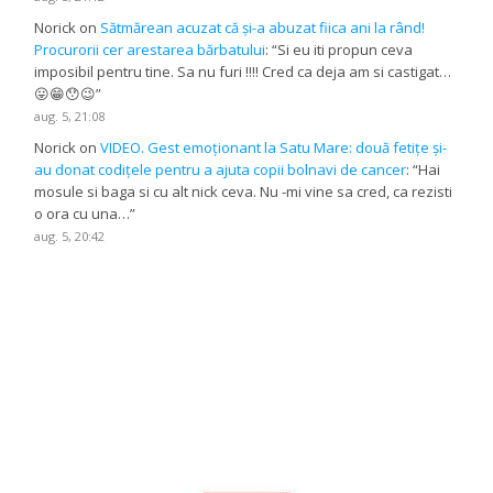
Norick
on
Sătmărean acuzat că și-a abuzat fiica ani la rând!
Procurorii cer arestarea bărbatului
: “
Si eu iti propun ceva
imposibil pentru tine. Sa nu furi !!!! Cred ca deja am si castigat…
😛😁😯😉
”
aug. 5, 21:08
Norick
on
VIDEO. Gest emoționant la Satu Mare: două fetițe și-
au donat codițele pentru a ajuta copii bolnavi de cancer
: “
Hai
mosule si baga si cu alt nick ceva. Nu -mi vine sa cred, ca rezisti
o ora cu una…
”
aug. 5, 20:42