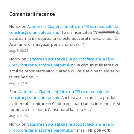
Comentarii recente
Norick
on
Accident la Ciuperceni, între un TIR cu materiale de
construcții și un autoturism
: “
Tu si sinceritatea????🤣🤣🤣🤣 Ba
sula, da’ nici intrebarea ta nu este adevarat manca-ti -as…😛
Asa furi si din magazin pensionarule??…
”
aug. 5, 22:23
Norick
on
Sătmărean acuzat că și-a abuzat fiica ani la rând!
Procurorii cer arestarea bărbatului
: “
Ba comunistule iarasi cu
actul de proprietate vii??? Saracie du -te si ia-ti pastilele sa nu
te pis’ pe tine…
”
aug. 5, 22:07
S
on
Accident la Ciuperceni, între un TIR cu materiale de
construcții și un autoturism
: “
Am fost acolo cand s-a produs
accidentul. La intrare in Ciuperceni toata lumea incetineste, se
formeaza o coloana. Capsunarul kamikaze…
”
aug. 5, 21:57
Norick
on
Sătmărean acuzat că și-a abuzat fiica ani la rând!
Procurorii cer arestarea bărbatului
: “
Iarasi? Nu poti vorbi