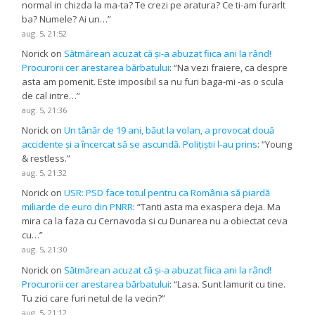
normal in chizda la ma-ta? Te crezi pe aratura? Ce ti-am furarlt
ba? Numele? Ai un…
”
aug. 5, 21:52
Norick
on
Sătmărean acuzat că și-a abuzat fiica ani la rând!
Procurorii cer arestarea bărbatului
: “
Na vezi fraiere, ca despre
asta am pomenit. Este imposibil sa nu furi baga-mi -as o scula
de cal intre…
”
aug. 5, 21:36
Norick
on
Un tânăr de 19 ani, băut la volan, a provocat două
accidente și a încercat să se ascundă. Polițiștii l-au prins
: “
Young
& restless.
”
aug. 5, 21:32
Norick
on
USR: PSD face totul pentru ca România să piardă
miliarde de euro din PNRR
: “
Tanti asta ma exaspera deja. Ma
mira ca la faza cu Cernavoda si cu Dunarea nu a obiectat ceva
cu…
”
aug. 5, 21:30
Norick
on
Sătmărean acuzat că și-a abuzat fiica ani la rând!
Procurorii cer arestarea bărbatului
: “
Lasa. Sunt lamurit cu tine.
Tu zici care furi netul de la vecin?
”
aug. 5, 21:12