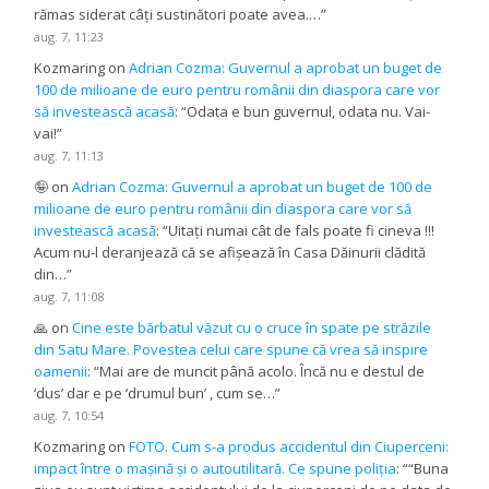
rămas siderat câți sustinători poate avea.…
”
aug. 7, 11:23
Kozmaring
on
Adrian Cozma: Guvernul a aprobat un buget de
100 de milioane de euro pentru românii din diaspora care vor
să investească acasă
: “
Odata e bun guvernul, odata nu. Vai-
vai!
”
aug. 7, 11:13
🤪
on
Adrian Cozma: Guvernul a aprobat un buget de 100 de
milioane de euro pentru românii din diaspora care vor să
investească acasă
: “
Uitați numai cât de fals poate fi cineva !!!
Acum nu-l deranjează că se afișează în Casa Dăinurii clădită
din…
”
aug. 7, 11:08
🙏
on
Cine este bărbatul văzut cu o cruce în spate pe străzile
din Satu Mare. Povestea celui care spune că vrea să inspire
oamenii
: “
Mai are de muncit până acolo. Încă nu e destul de
‘dus’ dar e pe ‘drumul bun’ , cum se…
”
aug. 7, 10:54
Kozmaring
on
FOTO. Cum s-a produs accidentul din Ciuperceni:
impact între o mașină și o autoutilitară. Ce spune poliția
: “
“Buna