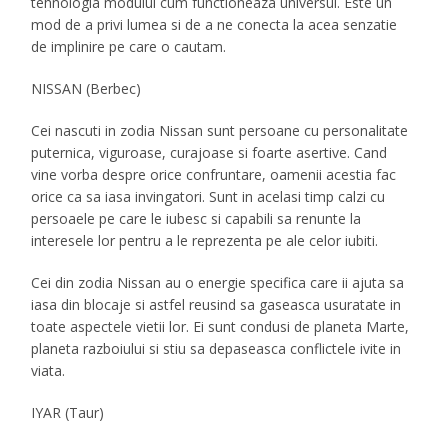
tehnologia modului cum functioneaza universul. Este un
mod de a privi lumea si de a ne conecta la acea senzatie
de implinire pe care o cautam.
NISSAN (Berbec)
Cei nascuti in zodia Nissan sunt persoane cu personalitate
puternica, viguroase, curajoase si foarte asertive. Cand
vine vorba despre orice confruntare, oamenii acestia fac
orice ca sa iasa invingatori. Sunt in acelasi timp calzi cu
persoaele pe care le iubesc si capabili sa renunte la
interesele lor pentru a le reprezenta pe ale celor iubiti.
Cei din zodia Nissan au o energie specifica care ii ajuta sa
iasa din blocaje si astfel reusind sa gaseasca usuratate in
toate aspectele vietii lor. Ei sunt condusi de planeta Marte,
planeta razboiului si stiu sa depaseasca conflictele ivite in
viata.
IYAR (Taur)