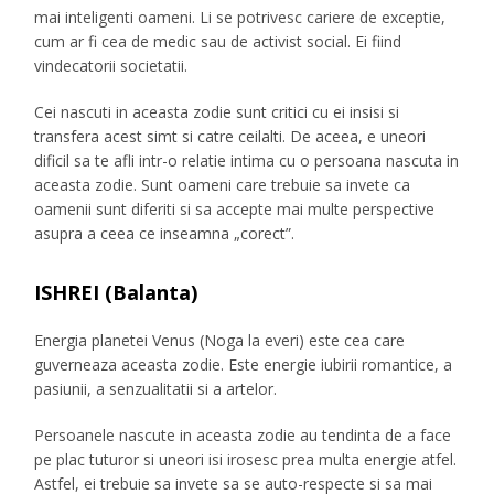
mai inteligenti oameni. Li se potrivesc cariere de exceptie,
cum ar fi cea de medic sau de activist social. Ei fiind
vindecatorii societatii.
Cei nascuti in aceasta zodie sunt critici cu ei insisi si
transfera acest simt si catre ceilalti. De aceea, e uneori
dificil sa te afli intr-o relatie intima cu o persoana nascuta in
aceasta zodie. Sunt oameni care trebuie sa invete ca
oamenii sunt diferiti si sa accepte mai multe perspective
asupra a ceea ce inseamna „corect”.
ISHREI (Balanta)
Energia planetei Venus (Noga la everi) este cea care
guverneaza aceasta zodie. Este energie iubirii romantice, a
pasiunii, a senzualitatii si a artelor.
Persoanele nascute in aceasta zodie au tendinta de a face
pe plac tuturor si uneori isi irosesc prea multa energie atfel.
Astfel, ei trebuie sa invete sa se auto-respecte si sa mai