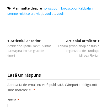
Mai multe despre
horoscop
,
Horoscopul Kabbalah
,
semne mistice ale vieții
,
zodiac
,
zodii
Navigare
Articolul anterior
Articolul următor
Accident cu patru răniţi. A intat
Tabără și workshop de tulnic,
în
cu maşina într-un grup de
organizate de Fundația
articole
tineri
Mircea Florian
Lasă un răspuns
Adresa ta de email nu va fi publicată.
Câmpurile obligatorii
sunt marcate cu
*
Nume
*