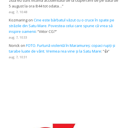
ziua eu sunt victima accidentului de la ciuperceni de pe data de
5 august la ora 8:44 tot odata…
”
aug. 7, 10:48
Kozmaring
on
Cine este bărbatul văzut cu o cruce în spate pe
străzile din Satu Mare. Povestea celui care spune că vrea să
inspire oamenii
: “
Viitor CG?
”
aug. 7, 10:33
Norick
on
FOTO. Furtună violentă în Maramureș: copaci rupți și
tarabe luate de vânt. Vremea rea vine și la Satu Mare
: “
👍
”
aug. 7, 10:31