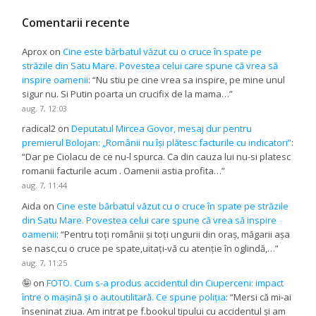
Comentarii recente
Aprox
on
Cine este bărbatul văzut cu o cruce în spate pe
străzile din Satu Mare. Povestea celui care spune că vrea să
inspire oamenii
: “
Nu stiu pe cine vrea sa inspire, pe mine unul
sigur nu. Si Putin poarta un crucifix de la mama…
”
aug. 7, 12:03
radical2
on
Deputatul Mircea Govor, mesaj dur pentru
premierul Bolojan: „Românii nu își plătesc facturile cu indicatori”
:
“
Dar pe Ciolacu de ce nu-l spurca. Ca din cauza lui nu-si platesc
romanii facturile acum . Oamenii astia profita…
”
aug. 7, 11:44
Aida
on
Cine este bărbatul văzut cu o cruce în spate pe străzile
din Satu Mare. Povestea celui care spune că vrea să inspire
oamenii
: “
Pentru toți românii și toți ungurii din oraș, măgarii așa
se nasc,cu o cruce pe spate,uitați-vă cu atenție în oglindă,…
”
aug. 7, 11:25
🤪
on
FOTO. Cum s-a produs accidentul din Ciuperceni: impact
între o mașină și o autoutilitară. Ce spune poliția
: “
Mersi că mi-ai
înseninat ziua. Am intrat pe f.bookul tipului cu accidentul și am