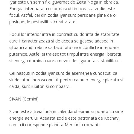
Iyar este un semn fix, guvernat de Zeita Noga in ebraica,
Energia interioara a celor nascuti in aceasta zodie este
focul. Astfel, cei din zodia Iyar sunt persoane pline de o
pasiune de nestavilit si creativitate.
Focul lor interior intra in contrast cu dorinta de stabilitate
care ii caracterizeaza si de aceea se gasesc adesea in
situatii cand trebuie sa faca fata unor conflicte interioare
puternice. Astfel ei traiesc tot timpul intre energia libertatii
si energia dominatoare a nevoii de siguranta si stabilitate.
Cei nascuti in zodia Iyar sunt de asemenea cunoscuti ca
vindecatorii horoscopului, pentru ca au o energie placuta si
calda, sunt iubitori si compasivi.
SIVAN (Gemini)
Sivan este a treia luna in calendarul ebraic si poarta cu sine
energia aerului. Aceasta zodie este patronata de Kochav,
caruia ii corespunde planeta Mercur la romani.