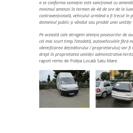
a se conforma somaţiei este sancţionat cu amendă d
minimul amenzii în termen de 48 de ore de la luar
contravenţională, vehiculul urmând a fi trecut în pr
domeniul public şi vândut sau predat unei unităţi d
Pe această cale atragem atenţia posesorilor de au
cel mai scurt timp.Totodată, autovehiculele fără 
identificarea deţinătorului / proprietarului) vor f
drept în proprietatea unităţii administrative-teri
raport remis de Poliția Locală Satu Mare.