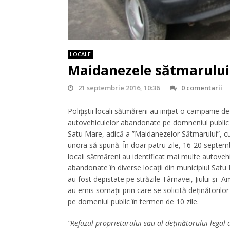
LOCALE
Maidanezele sătmarului
21 septembrie 2016, 10:36
0 comentarii
Polițiștii locali sătmăreni au inițiat o campanie de
autovehiculelor abandonate pe domneniul public a
Satu Mare, adică a ”Maidanezelor Sătmarului”, c
unora să spună. În doar patru zile, 16-20 septembri
locali sătmăreni au identificat mai multe autoveh
abandonate în diverse locaţii din municipiul Satu
au fost depistate pe străzile Târnavei, Jiului și Ama
au emis somații prin care se solicită deţinătorilor 
pe domeniul public în termen de 10 zile.
”Refuzul proprietarului sau al deţinătorului legal a