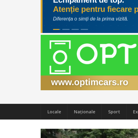
Locale
Naţionale
Sport
Ex