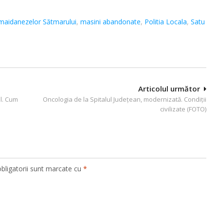
maidanezelor Sătmarului
,
masini abandonate
,
Politia Locala
,
Satu
Articolul următor
al. Cum
Oncologia de la Spitalul Județean, modernizată. Condiții
civilizate (FOTO)
bligatorii sunt marcate cu
*