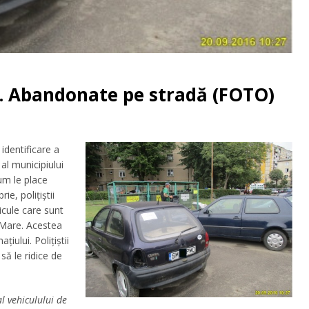
. Abandonate pe stradă (FOTO)
 identificare a
l municipiului
um le place
e, polițiștii
icule care sunt
 Mare. Acestea
ţiului. Polițiștii
să le ridice de
l vehiculului de