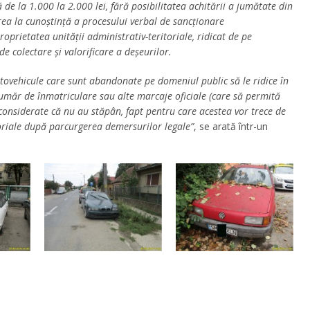
e la 1.000 la 2.000 lei, fără posibilitatea achitării a jumătate din
ea la cunoştinţă a procesului verbal de sancţionare
oprietatea unităţii administrativ-teritoriale, ridicat de pe
e colectare şi valorificare a deşeurilor.
tovehicule care sunt abandonate pe domeniul public să le ridice în
număr de înmatriculare sau alte marcaje oficiale (care să permită
i considerate că nu au stăpân, fapt pentru care acestea vor trece de
toriale după parcurgerea demersurilor legale”
, se arată într-un