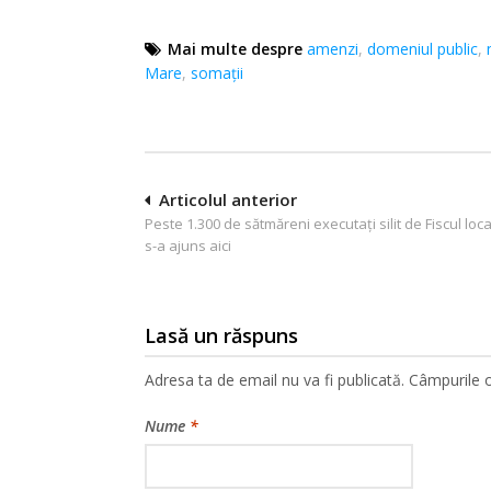
Mai multe despre
amenzi
,
domeniul public
,
Mare
,
somații
Navigare
Articolul anterior
Peste 1.300 de sătmăreni executați silit de Fiscul loc
în
s-a ajuns aici
articole
Lasă un răspuns
Adresa ta de email nu va fi publicată.
Câmpurile o
Nume
*