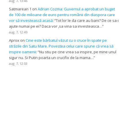
aug. 7, 13:46
Satmarean 1
on
Adrian Cozma: Guvernul a aprobat un buget
de 100 de milioane de euro pentru românii din diaspora care
vor să investească acasă
: “
Tot lor le da care au bani? De ce sa-i
ajute numai pe ei? Daca vor ,sa vina sa investeasca…
”
aug. 7, 12:49
Aprox
on
Cine este bărbatul văzut cu o cruce în spate pe
străzile din Satu Mare. Povestea celui care spune că vrea să
inspire oamenii
: “
Nu stiu pe cine vrea sa inspire, pe mine unul
sigur nu. Si Putin poarta un crucifix de la mama…
”
aug. 7, 12:03