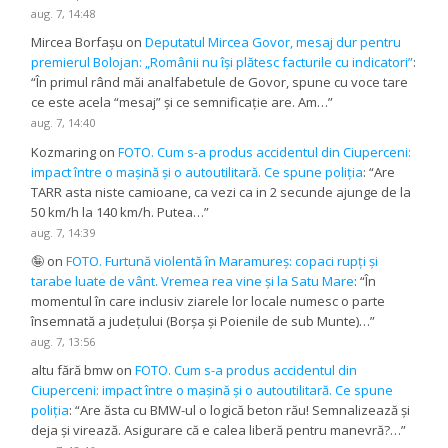
aug. 7, 14:48
Mircea Borfașu
on
Deputatul Mircea Govor, mesaj dur pentru
premierul Bolojan: „Românii nu își plătesc facturile cu indicatori”
:
“
În primul rând măi analfabetule de Govor, spune cu voce tare
ce este acela “mesaj” și ce semnificație are. Am…
”
aug. 7, 14:40
Kozmaring
on
FOTO. Cum s-a produs accidentul din Ciuperceni:
impact între o mașină și o autoutilitară. Ce spune poliția
: “
Are
TARR asta niste camioane, ca vezi ca in 2 secunde ajunge de la
50 km/h la 140 km/h. Putea…
”
aug. 7, 14:39
🤪
on
FOTO. Furtună violentă în Maramureș: copaci rupți și
tarabe luate de vânt. Vremea rea vine și la Satu Mare
: “
În
momentul în care inclusiv ziarele lor locale numesc o parte
însemnată a județului (Borșa și Poienile de sub Munte)…
”
aug. 7, 13:56
altu fără bmw
on
FOTO. Cum s-a produs accidentul din
Ciuperceni: impact între o mașină și o autoutilitară. Ce spune
poliția
: “
Are ăsta cu BMW-ul o logică beton rău! Semnalizează și
deja și virează. Asigurare că e calea liberă pentru manevră?…
”