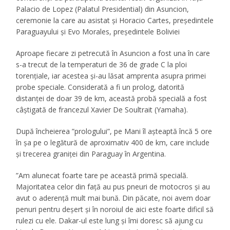
Palacio de Lopez (Palatul Presidential) din Asuncion,
ceremonie la care au asistat și Horacio Cartes, președintele
Paraguayului și Evo Morales, președintele Boliviei
Aproape fiecare zi petrecută în Asuncion a fost una în care
s-a trecut de la temperaturi de 36 de grade C la ploi
torențiale, iar acestea și-au lăsat amprenta asupra primei
probe speciale. Considerată a fi un prolog, datorită
distanței de doar 39 de km, această probă specială a fost
câștigată de francezul Xavier De Soultrait (Yamaha).
După încheierea ”prologului”, pe Mani îl așteaptă încă 5 ore
în șa pe o legătură de aproximativ 400 de km, care include
și trecerea graniței din Paraguay în Argentina.
”Am alunecat foarte tare pe această primă specială.
Majoritatea celor din față au pus pneuri de motocros și au
avut o aderență mult mai bună. Din păcate, noi avem doar
penuri pentru deșert și în noroiul de aici este foarte dificil să
rulezi cu ele. Dakar-ul este lung și îmi doresc să ajung cu