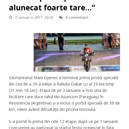
alunecat foarte tare…”
2 ianuarie 2017, 20:42
0 comentarii
Sătmăreanul Mani Gyenes a terminat prima probă specială
din cea de a 39-a ediție a Raliului Dakar cu al 33-lea timp
(31 min 18 sec). Etapa de pe 2 ianuarie a fost una de
încălzire care duce raliul din Asuncion (Paraguay) în
Resistencia (Argentina) și a inclus o porbă specială de 39 de
km, riderii având dificultății din pricina noroiului.
S-a pornit în prima din cele 12 etape, după ce pe 1 ianuarie
concurenții au participat la startul festiv organizat în fața