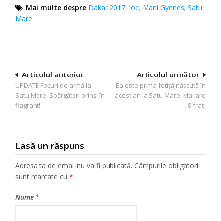
Mai multe despre
Dakar 2017
,
loc
,
Mani Gyenes
,
Satu
Mare
Navigare
Articolul anterior
Articolul următor
UPDATE Focuri de armă la
Ea este prima fetiţă născută în
în
Satu Mare. Spărgători prinşi în
acest an la Satu Mare. Mai are
articole
flagrant!
8 fraţi
Lasă un răspuns
Adresa ta de email nu va fi publicată.
Câmpurile obligatorii
sunt marcate cu
*
Nume
*