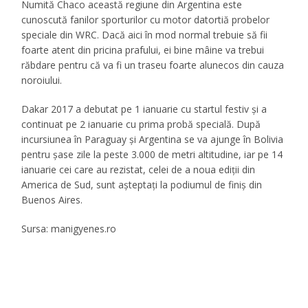
Numită Chaco această regiune din Argentina este
cunoscută fanilor sporturilor cu motor datortiă probelor
speciale din WRC. Dacă aici în mod normal trebuie să fii
foarte atent din pricina prafului, ei bine mâine va trebui
răbdare pentru că va fi un traseu foarte alunecos din cauza
noroiului.
Dakar 2017 a debutat pe 1 ianuarie cu startul festiv și a
continuat pe 2 ianuarie cu prima probă specială. După
incursiunea în Paraguay și Argentina se va ajunge în Bolivia
pentru șase zile la peste 3.000 de metri altitudine, iar pe 14
ianuarie cei care au rezistat, celei de a noua ediții din
America de Sud, sunt așteptați la podiumul de finiș din
Buenos Aires.
Sursa: manigyenes.ro