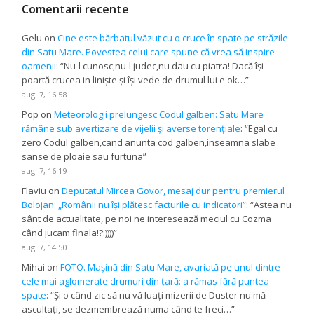
Comentarii recente
Gelu
on
Cine este bărbatul văzut cu o cruce în spate pe străzile
din Satu Mare. Povestea celui care spune că vrea să inspire
oamenii
: “
Nu-l cunosc,nu-l judec,nu dau cu piatra! Dacă își
poartă crucea in liniște și își vede de drumul lui e ok…
”
aug. 7, 16:58
Pop
on
Meteorologii prelungesc Codul galben: Satu Mare
rămâne sub avertizare de vijelii și averse torențiale
: “
Egal cu
zero Codul galben,cand anunta cod galben,inseamna slabe
sanse de ploaie sau furtuna
”
aug. 7, 16:19
Flaviu
on
Deputatul Mircea Govor, mesaj dur pentru premierul
Bolojan: „Românii nu își plătesc facturile cu indicatori”
: “
Astea nu
sânt de actualitate, pe noi ne interesează meciul cu Cozma
când jucam finala!?:))))
”
aug. 7, 14:50
Mihai
on
FOTO. Mașină din Satu Mare, avariată pe unul dintre
cele mai aglomerate drumuri din țară: a rămas fără puntea
spate
: “
Și o când zic să nu vă luați mizerii de Duster nu mă
ascultați, se dezmembrează numa când te freci…
”