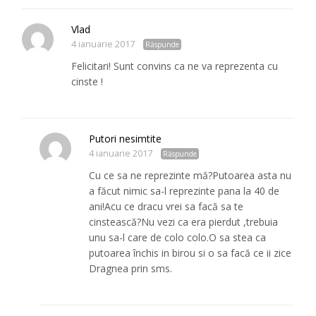
Vlad
4 ianuarie 2017
Răspunde
Felicitari! Sunt convins ca ne va reprezenta cu
cinste !
Putori nesimtite
4 ianuarie 2017
Răspunde
Cu ce sa ne reprezinte mă?Putoarea asta nu
a făcut nimic sa-l reprezinte pana la 40 de
ani!Acu ce dracu vrei sa facă sa te
cinstească?Nu vezi ca era pierdut ,trebuia
unu sa-l care de colo colo.O sa stea ca
putoarea închis in birou si o sa facă ce ii zice
Dragnea prin sms.