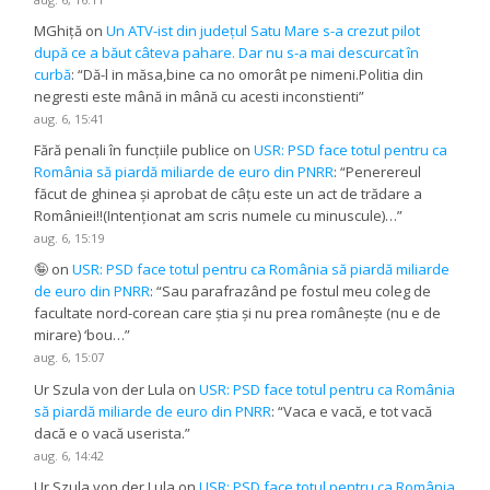
MGhiță
on
Un ATV-ist din județul Satu Mare s-a crezut pilot
după ce a băut câteva pahare. Dar nu s-a mai descurcat în
curbă
: “
Dă-l in măsa,bine ca no omorât pe nimeni.Politia din
negresti este mână in mână cu acesti inconstienti
”
aug. 6, 15:41
Fără penali în funcțiile publice
on
USR: PSD face totul pentru ca
România să piardă miliarde de euro din PNRR
: “
Penerereul
făcut de ghinea și aprobat de câțu este un act de trădare a
României!!(Intenționat am scris numele cu minuscule)…
”
aug. 6, 15:19
🤪
on
USR: PSD face totul pentru ca România să piardă miliarde
de euro din PNRR
: “
Sau parafrazând pe fostul meu coleg de
facultate nord-corean care știa și nu prea românește (nu e de
mirare) ‘bou…
”
aug. 6, 15:07
Ur Szula von der Lula
on
USR: PSD face totul pentru ca România
să piardă miliarde de euro din PNRR
: “
Vaca e vacă, e tot vacă
dacă e o vacă userista.
”
aug. 6, 14:42
Ur Szula von der Lula
on
USR: PSD face totul pentru ca România