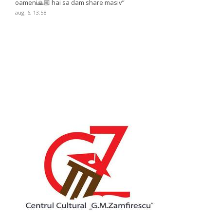
oameni🙏🏼 hai sa dam share masiv
”
aug. 6, 13:58