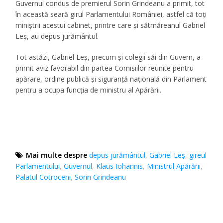
Guvernul condus de premierul Sorin Grindeanu a primit, tot
în această seară girul Parlamentului României, astfel că toți
miniștrii acestui cabinet, printre care și sătmăreanul Gabriel
Leș, au depus jurământul.
Tot astăzi, Gabriel Leș, precum și colegii săi din Guvern, a
primit aviz favorabil din partea Comisiilor reunite pentru
apărare, ordine publică și siguranță națională din Parlament
pentru a ocupa funcția de ministru al Apărării.
Mai multe despre
depus jurământul
,
Gabriel Leş
,
gireul
Parlamentului
,
Guvernul
,
Klaus Iohannis
,
Ministrul Apărării
,
Palatul Cotroceni
,
Sorin Grindeanu