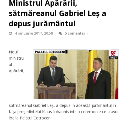
Ministrul Apărării,
sătmăreanul Gabriel Leș a
depus jurământul
4 ianuarie 2017, 20:58
5 comentarii
Noul
ministru
al
Apărării,
sătmăreanul Gabriel Leș, a depus în această jurământul în
fața președintelui Klaus Iohannis într-o ceremonie ce a avut
loc la Palatul Cotroceni.