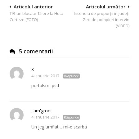
Navigare
Articolul anterior
Articolul următor
TIR-uri blocate 12 ore la Huta
Incendiu de proporții în județ.
în
Certeze (FOTO)
Zeci de pompieri intervin
articole
(VIDEO)
5 comentarii
X
4 ianuarie 2017
Răspunde
portalsm=psd
I'am'groot
4 ianuarie 2017
Răspunde
Un jeg umflat… mi-e scarba