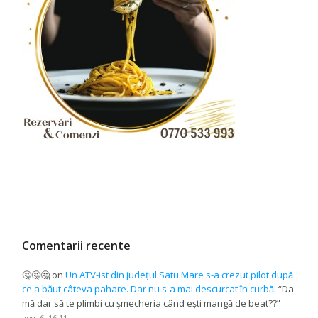
Comentarii recente
🤔🤔🤔
on
Un ATV-ist din județul Satu Mare s-a crezut pilot după
ce a băut câteva pahare. Dar nu s-a mai descurcat în curbă
: “
Da
mă dar să te plimbi cu șmecheria când ești mangă de beat??
”
aug. 6, 16:11