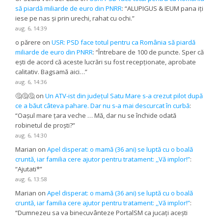
să piardă miliarde de euro din PNRR
: “
ALUPIGUS & IEUM pana iți
iese pe nas și prin urechi, rahat cu ochi.
”
aug. 6, 14:39
o părere
on
USR: PSD face totul pentru ca România să piardă
miliarde de euro din PNRR
: “
Întrebare de 100 de puncte. Sper că
ești de acord că aceste lucrări su fost recepționate, aprobate
calitativ. Bagsamă aici…
”
aug. 6, 14:36
🤔🤔🤔
on
Un ATV-ist din județul Satu Mare s-a crezut pilot după
ce a băut câteva pahare. Dar nu s-a mai descurcat în curbă
:
“
Oașul mare țara veche … Mă, dar nu se închide odată
robinetul de proști?
”
aug. 6, 14:30
Marian
on
Apel disperat: o mamă (36 ani) se luptă cu o boală
cruntă, iar familia cere ajutor pentru tratament: ,,Vă implor!”
:
“
Ajutati*
”
aug. 6, 13:58
Marian
on
Apel disperat: o mamă (36 ani) se luptă cu o boală
cruntă, iar familia cere ajutor pentru tratament: ,,Vă implor!”
:
“
Dumnezeu sa va binecuvânteze PortalSM ca jucați acești