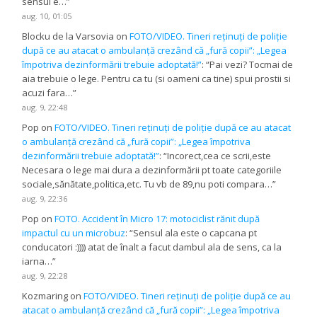
sensul e…
”
aug. 10, 01:05
Blocku de la Varsovia
on
FOTO/VIDEO. Tineri reținuți de poliție
după ce au atacat o ambulanță crezând că „fură copii”: „Legea
împotriva dezinformării trebuie adoptată!”
: “
Pai vezi? Tocmai de
aia trebuie o lege. Pentru ca tu (si oameni ca tine) spui prostii si
acuzi fara…
”
aug. 9, 22:48
Pop
on
FOTO/VIDEO. Tineri reținuți de poliție după ce au atacat
o ambulanță crezând că „fură copii”: „Legea împotriva
dezinformării trebuie adoptată!”
: “
Incorect,cea ce scrii,este
Necesara o lege mai dura a dezinformării pt toate categoriile
sociale,sănătate,politica,etc. Tu vb de 89,nu poti compara…
”
aug. 9, 22:36
Pop
on
FOTO. Accident în Micro 17: motociclist rănit după
impactul cu un microbuz
: “
Sensul ala este o capcana pt
conducatori :)))) atat de înalt a facut dambul ala de sens, ca la
iarna…
”
aug. 9, 22:28
Kozmaring
on
FOTO/VIDEO. Tineri reținuți de poliție după ce au
atacat o ambulanță crezând că „fură copii”: „Legea împotriva