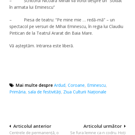
– Scriitorul Nicoară Mihali va vorbi despre un “Soldat
în armata lui Eminescu”
– Piesa de teatru: “Pe mine mie … redă-mă” – un
spectacol pe versuri de Mihai Eminescu, în regia lui Claudiu
Pintican de la Teatrul Ararat din Baia Mare.
Vă aşteptăm. Intrarea este liberă.
Mai multe despre
Ardud
,
Coroane
,
Eminescu
,
Primăria
,
sala de festivități
,
Ziua Culturii Naționale
Navigare
Articolul anterior
Articolul următor
Centrele de permanență, o
Se fura lemne ca-n codru. Hoți