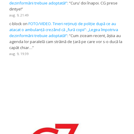
dezinformării trebuie adoptată!”
: “
Curu’ doi înapoi. CG prese
dintye!
”
aug. 9, 21:49
c-block
on
FOTO/VIDEO. Tineri reținuți de poliție după ce au
atacat o ambulanță crezând că „fură copii”: „Legea împotriva
dezinformării trebuie adoptată!”
: “
Cum ziceam recent, ăștia au
agenda lor paralelă cam străină de țară pe care vor s-o ducă la
capăt chiar…
”
aug. 9, 19:39