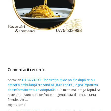
Comentarii recente
Aprox
on
FOTO/VIDEO. Tineri reținuți de poliție după ce au
atacat o ambulanță crezând că „fură copii”: „Legea împotriva
dezinformării trebuie adoptată!”
: “
Pe mine ma intriga faptul ca
niste tineri sunt pusi pe fapte de genul asta din cauza unui
filmulet. Aici…
”
aug. 10, 03:44