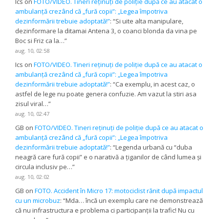
Ics
on
FOTO/VIDEO. Tineri reținuți de poliție după ce au atacat o
ambulanță crezând că „fură copii”: „Legea împotriva
dezinformării trebuie adoptată!”
: “
Si uite alta manipulare,
dezinformare la ditamai Antena 3, o coanci blonda da vina pe
Boc si Friz ca la…
”
aug. 10, 02:58
Ics
on
FOTO/VIDEO. Tineri reținuți de poliție după ce au atacat o
ambulanță crezând că „fură copii”: „Legea împotriva
dezinformării trebuie adoptată!”
: “
Ca exemplu, in acest caz, o
astfel de lege nu poate genera confuzie. Am vazut la stiri asa
zisul viral…
”
aug. 10, 02:47
GB
on
FOTO/VIDEO. Tineri reținuți de poliție după ce au atacat o
ambulanță crezând că „fură copii”: „Legea împotriva
dezinformării trebuie adoptată!”
: “
Legenda urbană cu “duba
neagră care fură copii” e o narativă a țiganilor de când lumea și
circula inclusiv pe…
”
aug. 10, 02:02
GB
on
FOTO. Accident în Micro 17: motociclist rănit după impactul
cu un microbuz
: “
Mda… încă un exemplu care ne demonstrează
că nu infrastructura e problema ci participanții la trafic! Nu cu