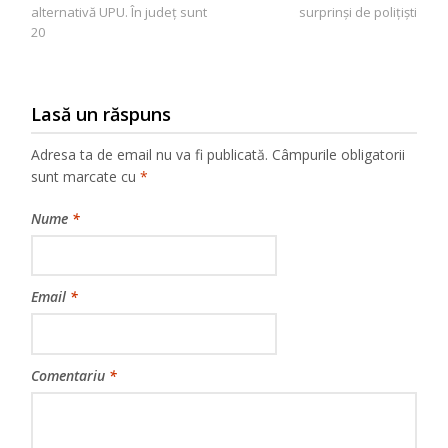
în
alternativă UPU. În județ sunt
surprinși de polițiști
articole
20
Lasă un răspuns
Adresa ta de email nu va fi publicată.
Câmpurile obligatorii
sunt marcate cu
*
Nume
*
Email
*
Comentariu
*