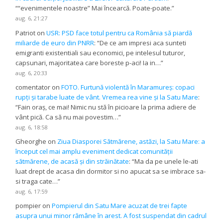
“
“evenimentele noastre” Mai încearcă. Poate-poate.
”
aug. 6, 21:27
Patriot
on
USR: PSD face totul pentru ca România să piardă
miliarde de euro din PNRR
: “
De ce am impresi aca sunteti
emigranti existentiali sau economici, pe intelesul tuturor,
capsunari, majoritatea care boreste p-aci! Ia in…
”
aug. 6, 20:33
comentator
on
FOTO. Furtună violentă în Maramureș: copaci
rupți și tarabe luate de vânt. Vremea rea vine și la Satu Mare
:
“
Fain oraș, ce mai! Nimic nu stă în picioare la prima adiere de
vânt pică. Ca să nu mai povestim…
”
aug. 6, 18:58
Gheorghe
on
Ziua Diasporei Sătmărene, astăzi, la Satu Mare: a
început cel mai amplu eveniment dedicat comunității
sătmărene, de acasă și din străinătate
: “
Ma da pe unele le-ati
luat drept de acasa din dormitor si no apucat sa se imbrace sa-
si traga cate…
”
aug. 6, 17:59
pompier
on
Pompierul din Satu Mare acuzat de trei fapte
asupra unui minor rămâne în arest. A fost suspendat din cadrul