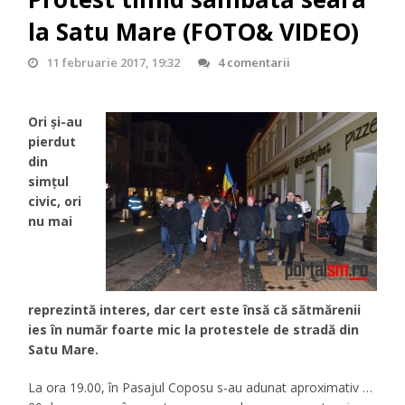
la Satu Mare (FOTO& VIDEO)
11 februarie 2017, 19:32
4 comentarii
Ori și-au
pierdut
din
simțul
civic, ori
nu mai
reprezintă interes, dar cert este însă că sătmărenii
ies în număr foarte mic la protestele de stradă din
Satu Mare.
La ora 19.00, în Pasajul Coposu s-au adunat aproximativ …