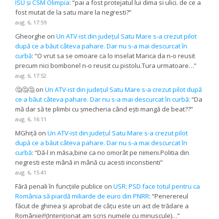
ISU și CSM Olimpia
: “
pai a fost protejatul lui dima si ulici. de ce a
fost mutat de la satu mare la negresti?
”
aug. 6, 17:59
Gheorghe
on
Un ATV-ist din județul Satu Mare s-a crezut pilot
după ce a băut câteva pahare. Dar nu s-a mai descurcat în
curbă
: “
O vrut sa se omoare ca lo inselat Marica da n-o reusit
precum nici bombonel n-o reusit cu pistolu.Tura urmatoare…
”
aug. 6, 17:52
🤔🤔🤔
on
Un ATV-ist din județul Satu Mare s-a crezut pilot după
ce a băut câteva pahare. Dar nu s-a mai descurcat în curbă
: “
Da
mă dar să te plimbi cu șmecheria când ești mangă de beat??
”
aug. 6, 16:11
MGhiță
on
Un ATV-ist din județul Satu Mare s-a crezut pilot
după ce a băut câteva pahare. Dar nu s-a mai descurcat în
curbă
: “
Dă-l in măsa,bine ca no omorât pe nimeni.Politia din
negresti este mână in mână cu acesti inconstienti
”
aug. 6, 15:41
Fără penali în funcțiile publice
on
USR: PSD face totul pentru ca
România să piardă miliarde de euro din PNRR
: “
Penerereul
făcut de ghinea și aprobat de câțu este un act de trădare a
României!!(Intenționat am scris numele cu minuscule)…
”