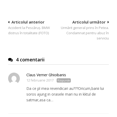
Navigare
Articolul anterior
Articolul următor
Accident la Pescăruş. BMW
Urmărit general prins în Petea.
în
distrus în totalitate (FOTO)
Condamnat pentru abuz în
articole
serviciu
4 comentarii
Claus Verner Ghioibanis
12 februarie 2017
Răspunde
Da ce pl mea revendicari au???Oricum,banii lui
soros ajung in orasele mari nu in kktul de
satmar,asa ca…