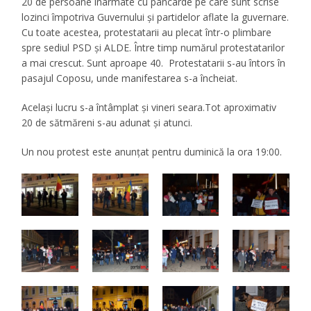
20 de persoane înarmate cu pancarde pe care sunt scrise
lozinci împotriva Guvernului și partidelor aflate la guvernare.
Cu toate acestea, protestatarii au plecat într-o plimbare
spre sediul PSD şi ALDE. Între timp numărul protestatarilor
a mai crescut. Sunt aproape 40. Protestatarii s-au întors în
pasajul Coposu, unde manifestarea s-a încheiat.
Același lucru s-a întâmplat și vineri seara.Tot aproximativ
20 de sătmăreni s-au adunat și atunci.
Un nou protest este anunţat pentru duminică la ora 19:00.