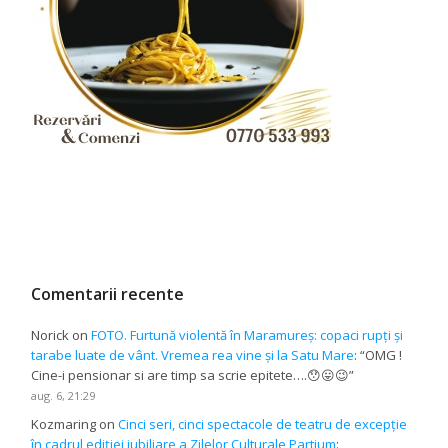
Comentarii recente
Norick
on
FOTO. Furtună violentă în Maramureș: copaci rupți și
tarabe luate de vânt. Vremea rea vine și la Satu Mare
: “
OMG !
Cine-i pensionar si are timp sa scrie epitete….😯😛😉
”
aug. 6, 21:29
Kozmaring
on
Cinci seri, cinci spectacole de teatru de excepție
în cadrul ediției jubiliare a Zilelor Culturale Partium
: