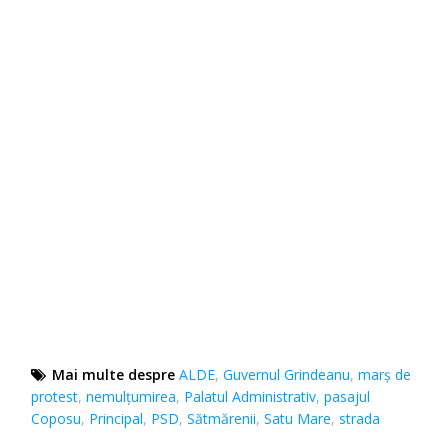
Mai multe despre
ALDE
,
Guvernul Grindeanu
,
marș de
protest
,
nemulțumirea
,
Palatul Administrativ
,
pasajul
Coposu
,
Principal
,
PSD
,
Sătmărenii
,
Satu Mare
,
strada