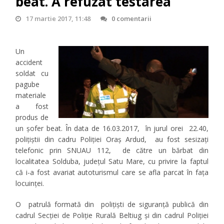
beat. A refuzat testarea
17 martie 2017, 11:48
0 comentarii
Un
accident
soldat cu
pagube
materiale
a fost
produs de
un șofer beat. În data de 16.03.2017, în jurul orei 22.40,
polițiștii din cadru Poliției Oraș Ardud, au fost sesizați
telefonic prin SNUAU 112, de către un bărbat din
localitatea Solduba, județul Satu Mare, cu privire la faptul
că i-a fost avariat autoturismul care se afla parcat în fața
locuinței.
O patrulă formată din polițiști de siguranță publică din
cadrul Secției de Poliție Rurală Beltiug și din cadrul Poliției