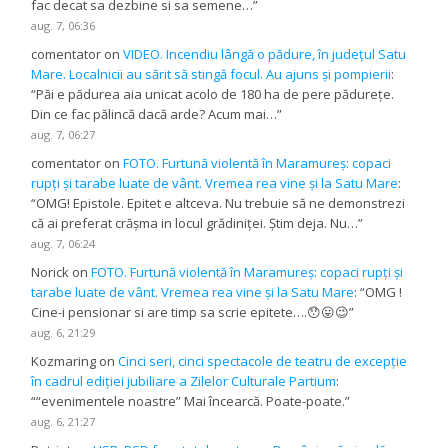
fac decat sa dezbine si sa semene…
”
aug. 7, 06:36
comentator
on
VIDEO. Incendiu lângă o pădure, în județul Satu
Mare. Localnicii au sărit să stingă focul. Au ajuns și pompierii
:
“
Păi e pădurea aia unicat acolo de 180 ha de pere pădurețe.
Din ce fac pălincă dacă arde? Acum mai…
”
aug. 7, 06:27
comentator
on
FOTO. Furtună violentă în Maramureș: copaci
rupți și tarabe luate de vânt. Vremea rea vine și la Satu Mare
:
“
OMG! Epistole. Epitet e altceva. Nu trebuie să ne demonstrezi
că ai preferat crășma in locul grădiniței. Știm deja. Nu…
”
aug. 7, 06:24
Norick
on
FOTO. Furtună violentă în Maramureș: copaci rupți și
tarabe luate de vânt. Vremea rea vine și la Satu Mare
: “
OMG !
Cine-i pensionar si are timp sa scrie epitete….😯😛😉
”
aug. 6, 21:29
Kozmaring
on
Cinci seri, cinci spectacole de teatru de excepție
în cadrul ediției jubiliare a Zilelor Culturale Partium
:
“
“evenimentele noastre” Mai încearcă. Poate-poate.
”
aug. 6, 21:27