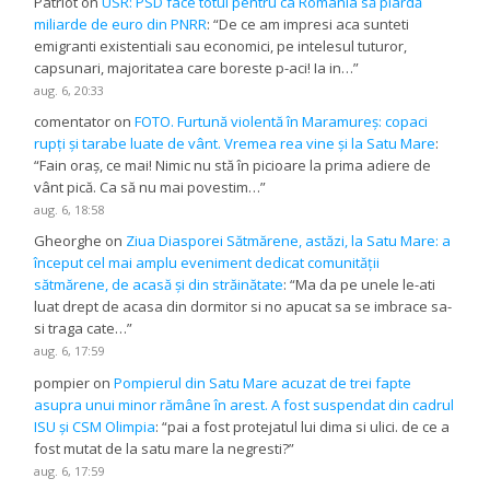
Patriot
on
USR: PSD face totul pentru ca România să piardă
miliarde de euro din PNRR
: “
De ce am impresi aca sunteti
emigranti existentiali sau economici, pe intelesul tuturor,
capsunari, majoritatea care boreste p-aci! Ia in…
”
aug. 6, 20:33
comentator
on
FOTO. Furtună violentă în Maramureș: copaci
rupți și tarabe luate de vânt. Vremea rea vine și la Satu Mare
:
“
Fain oraș, ce mai! Nimic nu stă în picioare la prima adiere de
vânt pică. Ca să nu mai povestim…
”
aug. 6, 18:58
Gheorghe
on
Ziua Diasporei Sătmărene, astăzi, la Satu Mare: a
început cel mai amplu eveniment dedicat comunității
sătmărene, de acasă și din străinătate
: “
Ma da pe unele le-ati
luat drept de acasa din dormitor si no apucat sa se imbrace sa-
si traga cate…
”
aug. 6, 17:59
pompier
on
Pompierul din Satu Mare acuzat de trei fapte
asupra unui minor rămâne în arest. A fost suspendat din cadrul
ISU și CSM Olimpia
: “
pai a fost protejatul lui dima si ulici. de ce a
fost mutat de la satu mare la negresti?
”
aug. 6, 17:59