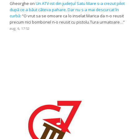
Gheorghe
on
Un ATV-ist din județul Satu Mare s-a crezut pilot
după ce a băut câteva pahare. Dar nu s-a mai descurcat în
curbă
: “
O vrut sa se omoare ca lo inselat Marica da n-o reusit
precum nici bombonel n-o reusit cu pistolu.Tura urmatoare…
”
aug. 6, 17:52