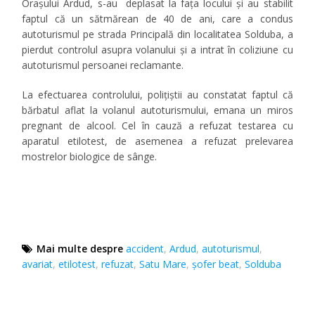
Orașului Ardud, s-au deplasat la fața locului și au stabilit
faptul că un sătmărean de 40 de ani, care a condus
autoturismul pe strada Principală din localitatea Solduba, a
pierdut controlul asupra volanului și a intrat în coliziune cu
autoturismul persoanei reclamante.
La efectuarea controlului, polițiștii au constatat faptul că
bărbatul aflat la volanul autoturismului, emana un miros
pregnant de alcool. Cel în cauză a refuzat testarea cu
aparatul etilotest, de asemenea a refuzat prelevarea
mostrelor biologice de sânge.
Mai multe despre
accident
,
Ardud
,
autoturismul
,
avariat
,
etilotest
,
refuzat
,
Satu Mare
,
şofer beat
,
Solduba