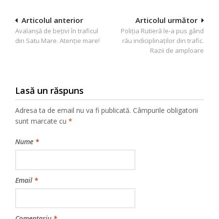
Navigare
Articolul anterior
Articolul următor
Avalanșă de bețivi în traficul
Poliția Rutieră le-a pus gând
în
din Satu Mare. Atenție mare!
rău indiciplinaților din trafic.
articole
Razii de amploare
Lasă un răspuns
Adresa ta de email nu va fi publicată.
Câmpurile obligatorii
sunt marcate cu
*
Nume
*
Email
*
Comentariu
*