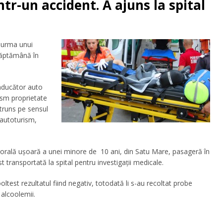
într-un accident. A ajuns la spital
n urma unui
 săptămână în
nducător auto
ism proprietate
ătruns pe sensul
t autoturism,
orală ușoară a unei minore de 10 ani, din Satu Mare, pasageră în
transportată la spital pentru investigații medicale.
ltest rezultatul fiind negativ, totodată li s-au recoltat probe
 alcoolemii.