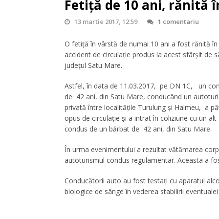
Fetiță de 10 ani, rănită 
13 martie 2017, 12:59
1 comentariu
O fetiță în vârstă de numai 10 ani a fost rănită î
accident de circulație produs la acest sfârșit de
județul Satu Mare.
Astfel, în data de 11.03.2017, pe DN 1C, un co
de 42 ani, din Satu Mare, conducând un autotur
privată între localitățile Turulung și Halmeu, a p
opus de circulație și a intrat în coliziune cu un al
condus de un bărbat de 42 ani, din Satu Mare.
În urma evenimentului a rezultat vătămarea corp
autoturismul condus regulamentar. Aceasta a fost 
Conducătorii auto au fost testați cu aparatul alcoo
biologice de sânge în vederea stabilirii eventualei