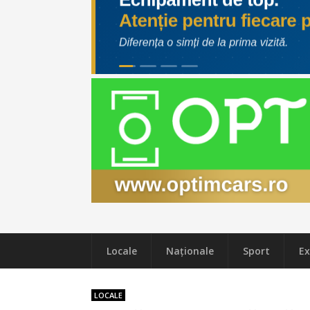
Locale
Naţionale
Sport
Ex
LOCALE