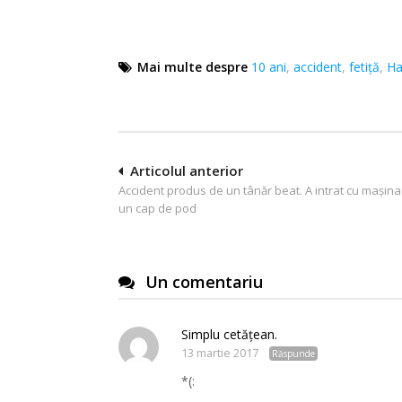
Mai multe despre
10 ani
,
accident
,
fetiţă
,
Ha
Navigare
Articolul anterior
Accident produs de un tânăr beat. A intrat cu mașina 
în
un cap de pod
articole
Un comentariu
Simplu cetățean.
13 martie 2017
Răspunde
*(: