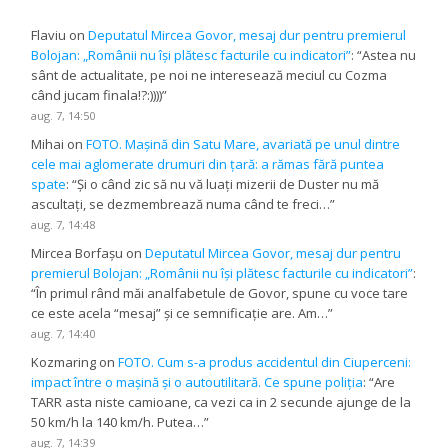
Flaviu
on
Deputatul Mircea Govor, mesaj dur pentru premierul
Bolojan: „Românii nu își plătesc facturile cu indicatori”
: “
Astea nu
sânt de actualitate, pe noi ne interesează meciul cu Cozma
când jucam finala!?:))))
”
aug. 7, 14:50
Mihai
on
FOTO. Mașină din Satu Mare, avariată pe unul dintre
cele mai aglomerate drumuri din țară: a rămas fără puntea
spate
: “
Și o când zic să nu vă luați mizerii de Duster nu mă
ascultați, se dezmembrează numa când te freci…
”
aug. 7, 14:48
Mircea Borfașu
on
Deputatul Mircea Govor, mesaj dur pentru
premierul Bolojan: „Românii nu își plătesc facturile cu indicatori”
:
“
În primul rând măi analfabetule de Govor, spune cu voce tare
ce este acela “mesaj” și ce semnificație are. Am…
”
aug. 7, 14:40
Kozmaring
on
FOTO. Cum s-a produs accidentul din Ciuperceni:
impact între o mașină și o autoutilitară. Ce spune poliția
: “
Are
TARR asta niste camioane, ca vezi ca in 2 secunde ajunge de la
50 km/h la 140 km/h. Putea…
”
aug. 7, 14:39