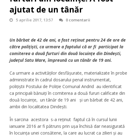
ajutat de un tânăr
5 aprilie 2017, 13:57
0 comentarii
Un bărbat de 42 de ani, a fost reținut pentru 24 de ore de
către polițiști, ca urmare a faptului că ar fi participat la
comiterea a două furturi din două locuințe din Dindești,
județul Satu Mare, împreună cu un tânăr de 19 ani.
Ca urmare a activităților desfășurate, materializate în probe
administrate în cadrul dosarului penal instrumentat,
polițiștii Postului de Poliție Comunal Andrid au identificat
ca principali bănuiți în comiterea a două fururi calificate din
două locuințe, un tânăr de 19 ani și un bărbat de 42 ani,
ambii din localitatea Dindești.
În sarcina acestora s-a reținut faptul că în cursul lunii
ianuarie 2016 ar fi pătruns prin ușa închisă dar neasigurată
în locuința unei consătene, la care au lucrat ca zilieri și au