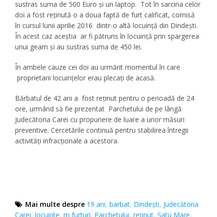
sustras suma de 500 Euro și un laptop. Tot în sarcina celor
doi a fost reținută o a doua faptă de furt calificat, comisă
în cursul lunii aprilie 2016 dintr-o altă locuință din Dindești.
În acest caz aceștia ar fi pătruns în locuință prin spargerea
unui geam și au sustras suma de 450 lei.
În ambele cauze cei doi au urmărit momentul în care
proprietarii locuințelor erau plecați de acasă.
Bărbatul de 42 ani a fost reţinut pentru o perioadă de 24
ore, urmând să fie prezentat Parchetului de pe lângă
Judecătoria Carei cu propunere de luare a unor măsuri
preventive. Cercetările continuă pentru stabilirea întregii
activități infracționale a acestora.
Mai multe despre
19 ani
,
barbat
,
Dindești
,
Judecătoria
Carei
,
locuinte
,
m furturi
,
Parchetului
,
reţinut
,
Satu Mare
,