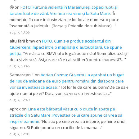
🤪
on
FOTO. Furtună violentă în Maramureș: copaci rupți și
tarabe luate de vânt. Vremea rea vine și la Satu Mare
: “
În
momentul în care inclusiv ziarele lor locale numesc o parte
însemnată a județului (Borșa și Poienile de sub Munte)…
”
aug. 7, 13:56
altu fără bmw
on
FOTO. Cum s-a produs accidentul din
Ciuperceni: impact între o mașină și o autoutilitară. Ce spune
poliția
: “
Are ăsta cu BMW-ul o logică beton rău! Semnalizează și
deja și virează. Asigurare că e calea liberă pentru manevră?…
”
aug. 7, 13:46
Satmarean 1
on
Adrian Cozma: Guvernul a aprobat un buget
de 100 de milioane de euro pentru românii din diaspora care
vor să investească acasă
: “
Tot lor le da care au bani? De ce sa-i
ajute numai pe ei? Daca vor ,sa vina sa investeasca…
”
aug. 7, 12:49
Aprox
on
Cine este bărbatul văzut cu o cruce în spate pe
străzile din Satu Mare. Povestea celui care spune că vrea să
inspire oamenii
: “
Nu stiu pe cine vrea sa inspire, pe mine unul
sigur nu. Si Putin poarta un crucifix de la mama…
”
aug. 7, 12:03