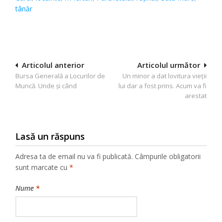
tânăr
Navigare
Articolul anterior
Articolul următor
Bursa Generală a Locurilor de
Un minor a dat lovitura vieții
în
Muncă. Unde și când
lui dar a fost prins. Acum va fi
articole
arestat
Lasă un răspuns
Adresa ta de email nu va fi publicată.
Câmpurile obligatorii
sunt marcate cu
*
Nume
*