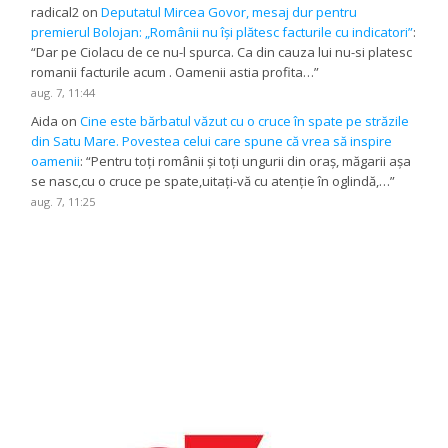
radical2
on
Deputatul Mircea Govor, mesaj dur pentru
premierul Bolojan: „Românii nu își plătesc facturile cu indicatori”
:
“
Dar pe Ciolacu de ce nu-l spurca. Ca din cauza lui nu-si platesc
romanii facturile acum . Oamenii astia profita…
”
aug. 7, 11:44
Aida
on
Cine este bărbatul văzut cu o cruce în spate pe străzile
din Satu Mare. Povestea celui care spune că vrea să inspire
oamenii
: “
Pentru toți românii și toți ungurii din oraș, măgarii așa
se nasc,cu o cruce pe spate,uitați-vă cu atenție în oglindă,…
”
aug. 7, 11:25