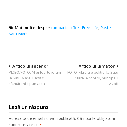
Mai multe despre
campanie
,
căţei
,
Free Life
,
Paste
,
Satu Mare
Navigare
Articolul anterior
Articolul următor
VIDEO/FOTO. Miei foarte ieftini
FOTO. Filtre ale poliției la Satu
în
la Satu Mare. Până și
Mare. Alcoolicii, principalii
articole
sătmărenii spun asta
vizați
Lasă un răspuns
Adresa ta de email nu va fi publicată.
Câmpurile obligatorii
sunt marcate cu
*