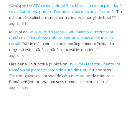
🤔🤔🤔
on
Un ATV-ist din județul Satu Mare s-a crezut pilot după
ce a băut câteva pahare. Dar nu s-a mai descurcat în curbă
: “
Da
mă dar să te plimbi cu șmecheria când ești mangă de beat??
”
aug. 6, 16:11
MGhiță
on
Un ATV-ist din județul Satu Mare s-a crezut pilot
după ce a băut câteva pahare. Dar nu s-a mai descurcat în
curbă
: “
Dă-l in măsa,bine ca no omorât pe nimeni.Politia din
negresti este mână in mână cu acesti inconstienti
”
aug. 6, 15:41
Fără penali în funcțiile publice
on
USR: PSD face totul pentru ca
România să piardă miliarde de euro din PNRR
: “
Penerereul
făcut de ghinea și aprobat de câțu este un act de trădare a
României!!(Intenționat am scris numele cu minuscule)…
”
aug. 6, 15:19