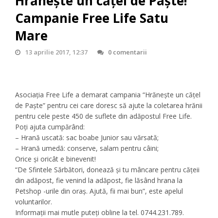
Hrăneşte un căţel de Paşte!
Campanie Free Life Satu
Mare
13 aprilie 2017, 12:37
0 comentarii
Asociaţia Free Life a demarat campania “Hrăneşte un căţel
de Paşte” pentru cei care doresc să ajute la coletarea hrănii
pentru cele peste 450 de suflete din adăpostul Free Life.
Poți ajuta cumpărând:
– Hrană uscată: sac boabe Junior sau vărsată;
– Hrană umedă: conserve, salam pentru câini;
Orice și oricât e binevenit!
“De Sfintele Sărbători, donează şi tu mâncare pentru căţeii
din adăpost, fie venind la adăpost, fie lăsând hrana la
Petshop -urile din oraş. Ajută, fii mai bun”, este apelul
voluntarilor.
Informaţii mai mutle puteţi obline la tel. 0744.231.789.