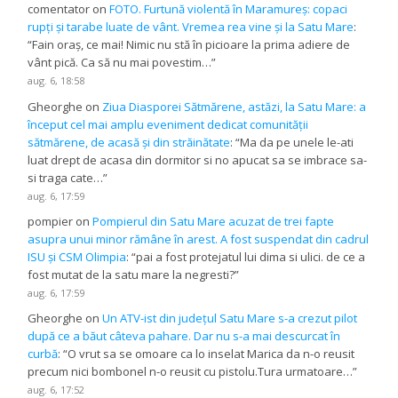
comentator
on
FOTO. Furtună violentă în Maramureș: copaci
rupți și tarabe luate de vânt. Vremea rea vine și la Satu Mare
:
“
Fain oraș, ce mai! Nimic nu stă în picioare la prima adiere de
vânt pică. Ca să nu mai povestim…
”
aug. 6, 18:58
Gheorghe
on
Ziua Diasporei Sătmărene, astăzi, la Satu Mare: a
început cel mai amplu eveniment dedicat comunității
sătmărene, de acasă și din străinătate
: “
Ma da pe unele le-ati
luat drept de acasa din dormitor si no apucat sa se imbrace sa-
si traga cate…
”
aug. 6, 17:59
pompier
on
Pompierul din Satu Mare acuzat de trei fapte
asupra unui minor rămâne în arest. A fost suspendat din cadrul
ISU și CSM Olimpia
: “
pai a fost protejatul lui dima si ulici. de ce a
fost mutat de la satu mare la negresti?
”
aug. 6, 17:59
Gheorghe
on
Un ATV-ist din județul Satu Mare s-a crezut pilot
după ce a băut câteva pahare. Dar nu s-a mai descurcat în
curbă
: “
O vrut sa se omoare ca lo inselat Marica da n-o reusit
precum nici bombonel n-o reusit cu pistolu.Tura urmatoare…
”
aug. 6, 17:52