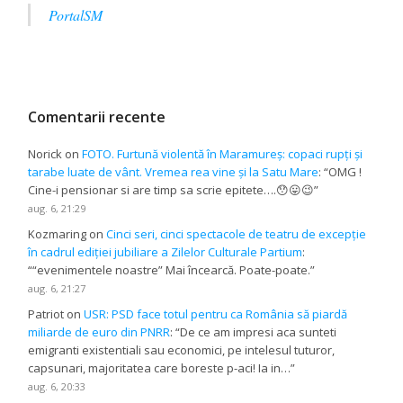
PortalSM
Comentarii recente
Norick
on
FOTO. Furtună violentă în Maramureș: copaci rupți și
tarabe luate de vânt. Vremea rea vine și la Satu Mare
: “
OMG !
Cine-i pensionar si are timp sa scrie epitete….😯😛😉
”
aug. 6, 21:29
Kozmaring
on
Cinci seri, cinci spectacole de teatru de excepție
în cadrul ediției jubiliare a Zilelor Culturale Partium
:
“
“evenimentele noastre” Mai încearcă. Poate-poate.
”
aug. 6, 21:27
Patriot
on
USR: PSD face totul pentru ca România să piardă
miliarde de euro din PNRR
: “
De ce am impresi aca sunteti
emigranti existentiali sau economici, pe intelesul tuturor,
capsunari, majoritatea care boreste p-aci! Ia in…
”
aug. 6, 20:33