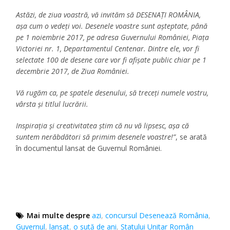
Astăzi, de ziua voastră, vă invităm să DESENAȚI ROMÂNIA,
așa cum o vedeți voi. Desenele voastre sunt așteptate, până
pe 1 noiembrie 2017, pe adresa Guvernului României, Piața
Victoriei nr. 1, Departamentul Centenar. Dintre ele, vor fi
selectate 100 de desene care vor fi afișate public chiar pe 1
decembrie 2017, de Ziua României.
Vă rugăm ca, pe spatele desenului, să treceți numele vostru,
vârsta și titlul lucrării.
Inspirația și creativitatea știm că nu vă lipsesc, așa că
suntem nerăbdători să primim desenele voastre!”
, se arată
în documentul lansat de Guvernul României.
Mai multe despre
azi
,
concursul Desenează România
,
Guvernul
,
lansat
,
o sută de ani
,
Statului Unitar Român