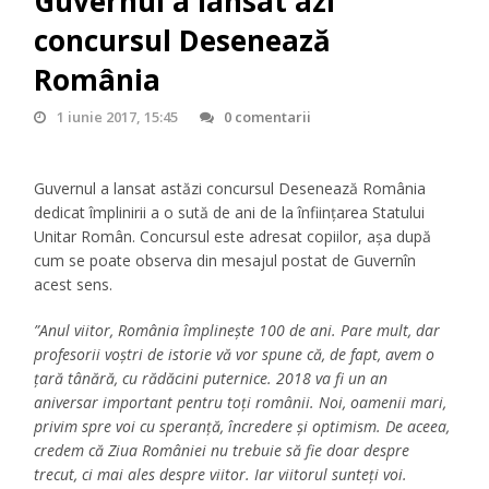
Guvernul a lansat azi
concursul Desenează
România
1 iunie 2017, 15:45
0 comentarii
Guvernul a lansat astăzi concursul Desenează România
dedicat împlinirii a o sută de ani de la înființarea Statului
Unitar Român. Concursul este adresat copiilor, așa după
cum se poate observa din mesajul postat de Guvernîn
acest sens.
”Anul viitor, România împlinește 100 de ani. Pare mult, dar
profesorii voștri de istorie vă vor spune că, de fapt, avem o
țară tânără, cu rădăcini puternice. 2018 va fi un an
aniversar important pentru toți românii. Noi, oamenii mari,
privim spre voi cu speranță, încredere și optimism. De aceea,
credem că Ziua României nu trebuie să fie doar despre
trecut, ci mai ales despre viitor. Iar viitorul sunteți voi.