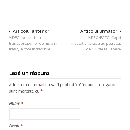
Navigare
Articolul anterior
Articolul următor
VIDEO. Nesimțirea
VIDEO/FOTO. Copiii
în
transportatorilor de nisip în
instituționalizați au petrecut
articole
trafic, la cote incredibile
de 1 Iunie la Tabere
Lasă un răspuns
Adresa ta de email nu va fi publicată.
Câmpurile obligatorii
sunt marcate cu
*
Nume
*
Email
*