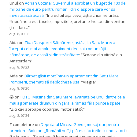
Unul
on
Adrian Cozma: Guvernul a aprobat un buget de 100 de
milioane de euro pentru românii din diaspora care vor să
investească acasă
: “
Incredibil așa ceva, ăștia chiar ne urăsc
!!!nouă ne cresc taxele, impozitele, prețurile !ne tau din venituri
și ei dau…
”
aug. 8, 09:06
Aida
on
Ziua Diasporei Sătmărene, astăzi, la Satu Mare: a
început cel mai amplu eveniment dedicat comunității
sătmărene, de acasă și din străinătate
: “
Scoase din vitrină din
Amsterdam
”
aug. 8, 08:23
Aida
on
Bărbat găsit mort într-un apartament din Satu Mare.
Pompierii, chemați să deblocheze ușa
: “
Viagra
”
aug. 8, 08:20
😱
on
FOTO. Mașină din Satu Mare, avariată pe unul dintre cele
mai aglomerate drumuri din țară: a rămas fără puntea spate
:
“
Zici că-i aproape copârșeu motorizat.🥶
”
aug. 8, 07:34
# completare
on
Deputatul Mircea Govor, mesaj dur pentru
premierul Bolojan: „Românii nu își plătesc facturile cu indicatori”
:
“
La Mircea !!! Te așteaptă bine meritata groapa de gunoi a