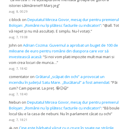
istoriei sătmărene!!! Marș jeg
”
aug. 8, 00:29
c-block
on
Deputatul Mircea Govor, mesaj dur pentru premierul
Bolojan: „Românii nu își plătesc facturile cu indicatori”
: “
@all. Tot
vă repet și nu mă ascultați. E simplu. Nu-l votați.
”
aug. 7, 19:08
John
on
Adrian Cozma: Guvernul a aprobat un buget de 100 de
milioane de euro pentru românii din diaspora care vor să
investească acasă
: “
Si noi vom plati impozite mult mai mari si
vom crea locuri de munca…
”
aug. 7, 18:42
comentator
on
Grătarul „scăpat din ochi” a provocat un
incendiu în județul Satu Mare. ,,Bucătarul” a fost amendat
: “
Păi
cum? Cam piperat. La preț. 🤪🥴😉
”
aug. 7, 18:40
Nebun
on
Deputatul Mircea Govor, mesaj dur pentru premierul
Bolojan: „Românii nu își plătesc facturile cu indicatori”
: “
Bă boule
locul tău e la casa de nebuni. Nu în parlament căcat cu ochi
”
aug. 7, 18:21
🙏
on
Cine este bărbatul văzut cu o cruce în spate pe străzile