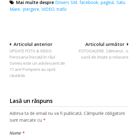
Mai multe despre
Drivers SM
,
facebook
,
pagină
,
Satu
Mare
,
ștergere
,
VIDEO. trafic
Navigare
Articolul anterior
Articolul următor
UPDATE FOTO & VIDEO.
FOTOGALERIE. Sătmarul…o
în
Persoana înecată în râul
oază de liniște şi relaxare
articole
Someș este un adolescent de
17 ani! Pompierii au oprit
căutările
Lasă un răspuns
Adresa ta de email nu va fi publicată.
Câmpurile obligatorii
sunt marcate cu
*
Nume
*