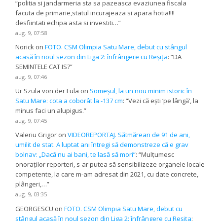
“
politia si jandarmeria sta sa pazeasca evaziunea fiscala
facuta de primarie,statul incurajeaza si apara hotia!!!!
desfiintati echipa asta si investiti…
”
aug. 9, 07:58
Norick
on
FOTO. CSM Olimpia Satu Mare, debut cu stângul
acasă în noul sezon din Liga 2: înfrângere cu Reșița
: “
DA
SEMINTELE CAT IS?
”
aug. 9, 07:46
Ur Szula von der Lula
on
Someșul, la un nou minim istoric în
Satu Mare: cota a coborât la -137 cm
: “
Vezi că ești ‘pe lângă’, la
minus faci un alupigus.
”
aug. 9, 07:45
Valeriu Grigor
on
VIDEOREPORTAJ. Sătmărean de 91 de ani,
umilit de stat. A luptat ani întregi să demonstreze că e grav
bolnav: „Dacă nu ai bani, te lasă să mori”
: “
Mulțumesc
onoraților reporteri, s-ar putea să sensibilizeze organele locale
competente, la care m-am adresat din 2021, cu date concrete,
plângeri,…
”
aug. 9, 03:35
GEORGESCU
on
FOTO. CSM Olimpia Satu Mare, debut cu
stângul acasă în noul sezon din Liga 2: înfrângere cu Reșița
: