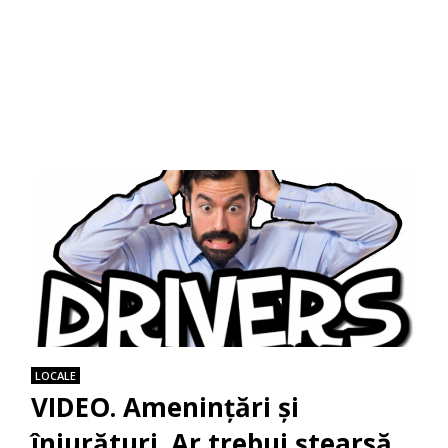
LOCALE
VIDEO. Ameninţări şi
înjurături. Ar trebui ștearsă