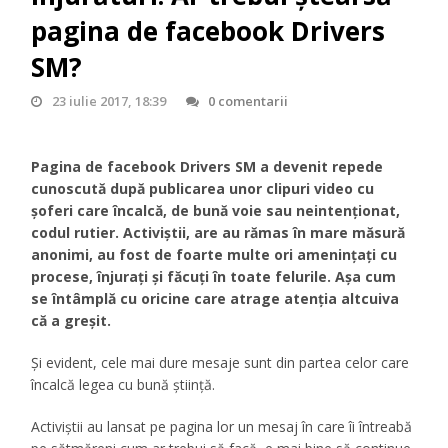
pagina de facebook Drivers
SM?
23 iulie 2017, 18:39
0 comentarii
Pagina de facebook Drivers SM a devenit repede
cunoscută după publicarea unor clipuri video cu
şoferi care încalcă, de bună voie sau neintenţionat,
codul rutier. Activiştii, are au rămas în mare măsură
anonimi, au fost de foarte multe ori ameninţaţi cu
procese, înjuraţi şi făcuţi în toate felurile. Aşa cum
se întâmplă cu oricine care atrage atenţia altcuiva
că a greşit.
Şi evident, cele mai dure mesaje sunt din partea celor care
încalcă legea cu bună ştiinţă.
Activiştii au lansat pe pagina lor un mesaj în care îi întreabă