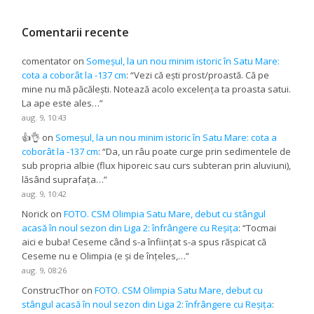
Comentarii recente
comentator
on
Someșul, la un nou minim istoric în Satu Mare:
cota a coborât la -137 cm
: “
Vezi că ești prost/proastă. Că pe
mine nu mă păcălești. Notează acolo excelența ta proasta satui.
La ape este ales…
”
aug. 9, 10:43
👍👌
on
Someșul, la un nou minim istoric în Satu Mare: cota a
coborât la -137 cm
: “
Da, un râu poate curge prin sedimentele de
sub propria albie (flux hiporeic sau curs subteran prin aluviuni),
lăsând suprafața…
”
aug. 9, 10:42
Norick
on
FOTO. CSM Olimpia Satu Mare, debut cu stângul
acasă în noul sezon din Liga 2: înfrângere cu Reșița
: “
Tocmai
aici e buba! Ceseme când s-a înființat s-a spus răspicat că
Ceseme nu e Olimpia (e și de înțeles,…
”
aug. 9, 08:26
ConstrucThor
on
FOTO. CSM Olimpia Satu Mare, debut cu
stângul acasă în noul sezon din Liga 2: înfrângere cu Reșița
: