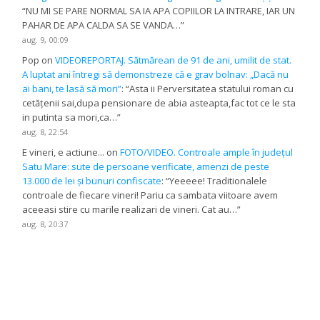
“
NU MI SE PARE NORMAL SA IA APA COPIILOR LA INTRARE, IAR UN
PAHAR DE APA CALDA SA SE VANDA…
”
aug. 9, 00:09
Pop
on
VIDEOREPORTAJ. Sătmărean de 91 de ani, umilit de stat.
A luptat ani întregi să demonstreze că e grav bolnav: „Dacă nu
ai bani, te lasă să mori”
: “
Asta ii Perversitatea statului roman cu
cetățenii sai,dupa pensionare de abia asteapta,fac tot ce le sta
in putinta sa mori,ca…
”
aug. 8, 22:54
E vineri, e actiune...
on
FOTO/VIDEO. Controale ample în județul
Satu Mare: sute de persoane verificate, amenzi de peste
13.000 de lei și bunuri confiscate
: “
Yeeeee! Traditionalele
controale de fiecare vineri! Pariu ca sambata viitoare avem
aceeasi stire cu marile realizari de vineri. Cat au…
”
aug. 8, 20:37