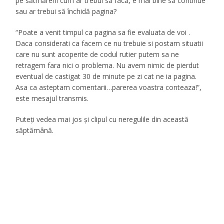
pe sătmăreni cum ar trebui să facă, e mai bine să continue
sau ar trebui să închidă pagina?
“Poate a venit timpul ca pagina sa fie evaluata de voi .
Daca considerati ca facem ce nu trebuie si postam situatii
care nu sunt acoperite de codul rutier putem sa ne
retragem fara nici o problema. Nu avem nimic de pierdut
eventual de castigat 30 de minute pe zi cat ne ia pagina.
Asa ca asteptam comentarii…parerea voastra conteaza!”,
este mesajul transmis.
Puteţi vedea mai jos şi clipul cu neregulile din această
săptămână.