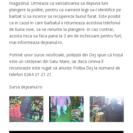
magazinul. Urmeaza ca vanzatoarea sa depuna luni
plangere la politie, pentru ca oamenii legii sa-l identifice pe
barbat si sa incerce sa recupereze bunul furat. Este posibil
ca in cazul in care barbatul ii returneaza acesteia telefonul
de buna voie, sa se renunte la plangere. In caz contrar,
acesta risca sa faca pana la 3 ani de inchisoare pentru furt,
mai informeaza dejeanul.ro.
Potrivit unor surse neoficiale, polițiștii din Dej spun că hoțul
este un cetățean din Satu Mare, iar dacă cineva îl
recunoaște este rugat să anunțe Poliția Dej la numarul de
telefon 0264 21 21 21.
Sursa dejeanul.ro