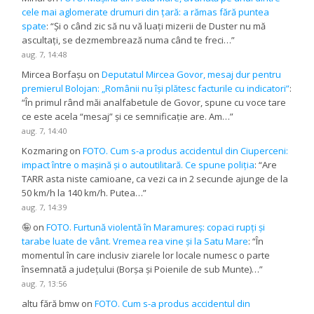
cele mai aglomerate drumuri din țară: a rămas fără puntea
spate
: “
Și o când zic să nu vă luați mizerii de Duster nu mă
ascultați, se dezmembrează numa când te freci…
”
aug. 7, 14:48
Mircea Borfașu
on
Deputatul Mircea Govor, mesaj dur pentru
premierul Bolojan: „Românii nu își plătesc facturile cu indicatori”
:
“
În primul rând măi analfabetule de Govor, spune cu voce tare
ce este acela “mesaj” și ce semnificație are. Am…
”
aug. 7, 14:40
Kozmaring
on
FOTO. Cum s-a produs accidentul din Ciuperceni:
impact între o mașină și o autoutilitară. Ce spune poliția
: “
Are
TARR asta niste camioane, ca vezi ca in 2 secunde ajunge de la
50 km/h la 140 km/h. Putea…
”
aug. 7, 14:39
🤪
on
FOTO. Furtună violentă în Maramureș: copaci rupți și
tarabe luate de vânt. Vremea rea vine și la Satu Mare
: “
În
momentul în care inclusiv ziarele lor locale numesc o parte
însemnată a județului (Borșa și Poienile de sub Munte)…
”
aug. 7, 13:56
altu fără bmw
on
FOTO. Cum s-a produs accidentul din