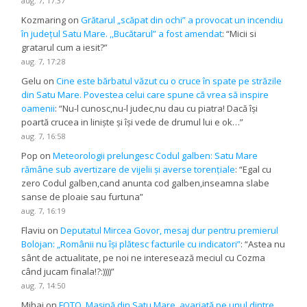
aug. 7, 17:37
Kozmaring
on
Grătarul „scăpat din ochi” a provocat un incendiu
în județul Satu Mare. ,,Bucătarul” a fost amendat
: “
Micii si
gratarul cum a iesit?
”
aug. 7, 17:28
Gelu
on
Cine este bărbatul văzut cu o cruce în spate pe străzile
din Satu Mare. Povestea celui care spune că vrea să inspire
oamenii
: “
Nu-l cunosc,nu-l judec,nu dau cu piatra! Dacă își
poartă crucea in liniște și își vede de drumul lui e ok…
”
aug. 7, 16:58
Pop
on
Meteorologii prelungesc Codul galben: Satu Mare
rămâne sub avertizare de vijelii și averse torențiale
: “
Egal cu
zero Codul galben,cand anunta cod galben,inseamna slabe
sanse de ploaie sau furtuna
”
aug. 7, 16:19
Flaviu
on
Deputatul Mircea Govor, mesaj dur pentru premierul
Bolojan: „Românii nu își plătesc facturile cu indicatori”
: “
Astea nu
sânt de actualitate, pe noi ne interesează meciul cu Cozma
când jucam finala!?:))))
”
aug. 7, 14:50
Mihai
on
FOTO. Mașină din Satu Mare, avariată pe unul dintre