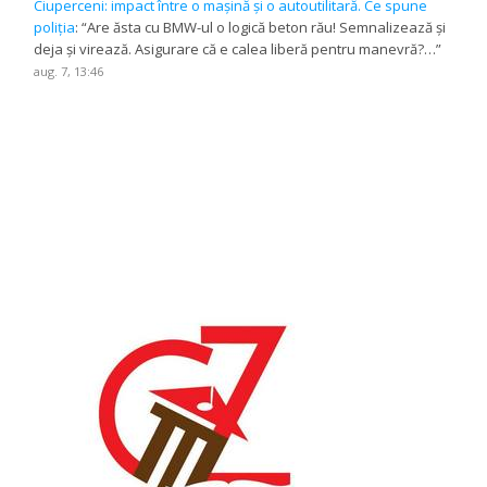
Ciuperceni: impact între o mașină și o autoutilitară. Ce spune
poliția
: “
Are ăsta cu BMW-ul o logică beton rău! Semnalizează și
deja și virează. Asigurare că e calea liberă pentru manevră?…
”
aug. 7, 13:46