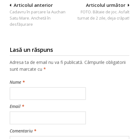
Navigare
Articolul anterior
Articolul următor
Cadavru în parcare la Auchan
FOTO. Bătaie de joc. Asfalt
în
Satu Mare. Anchetă în
turnat de 2 zile, deja crăpat!
articole
desfăşurare
Lasă un răspuns
Adresa ta de email nu va fi publicată.
Câmpurile obligatorii
sunt marcate cu
*
Nume
*
Email
*
Comentariu
*