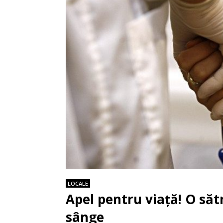
LOCALE
Apel pentru viață! O să
sânge