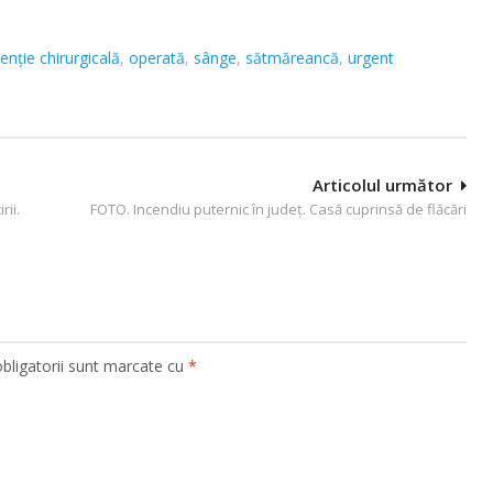
venție chirurgicală
,
operată
,
sânge
,
sătmăreancă
,
urgent
Articolul următor
rii.
FOTO. Incendiu puternic în județ. Casă cuprinsă de flăcări
bligatorii sunt marcate cu
*