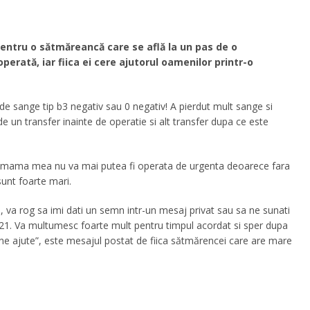
ntru o sătmăreancă care se află la un pas de o
operată, iar fiica ei cere ajutorul oamenilor printr-o
sange tip b3 negativ sau 0 negativ! A pierdut mult sange si
e un transfer inainte de operatie si alt transfer dupa ce este
 mama mea nu va mai putea fi operata de urgenta deoarece fara
sunt foarte mari.
 va rog sa imi dati un semn intr-un mesaj privat sau sa ne sunati
. Va multumesc foarte mult pentru timpul acordat si sper dupa
ne ajute”, este mesajul postat de fiica sătmărencei care are mare