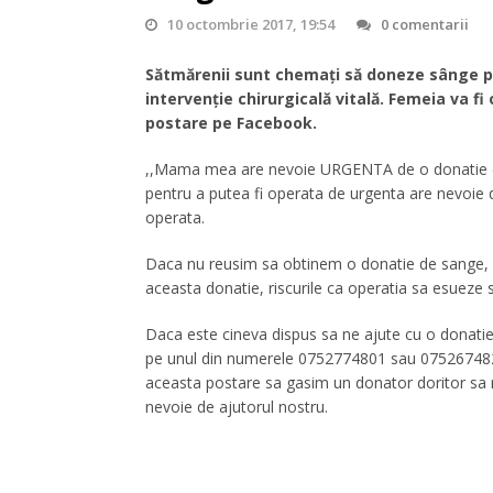
10 octombrie 2017, 19:54
0 comentarii
Sătmărenii sunt chemați să doneze sânge pe
intervenție chirurgicală vitală. Femeia va fi 
postare pe Facebook.
,,Mama mea are nevoie URGENTA de o donatie de 
pentru a putea fi operata de urgenta are nevoie d
operata.
Daca nu reusim sa obtinem o donatie de sange,
aceasta donatie, riscurile ca operatia sa esueze 
Daca este cineva dispus sa ne ajute cu o donatie,
pe unul din numerele 0752774801 sau 0752674821
aceasta postare sa gasim un donator doritor sa 
nevoie de ajutorul nostru.