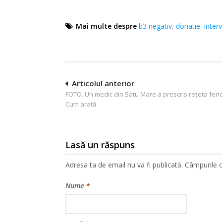
Mai multe despre
b3 negativ
,
donatie
,
inter
Navigare
Articolul anterior
FOTO. Un medic din Satu Mare a prescris rețeta ferici
în
Cum arată
articole
Lasă un răspuns
Adresa ta de email nu va fi publicată.
Câmpurile o
Nume
*