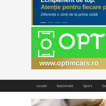
Locale
Naţionale
Sport
Ex