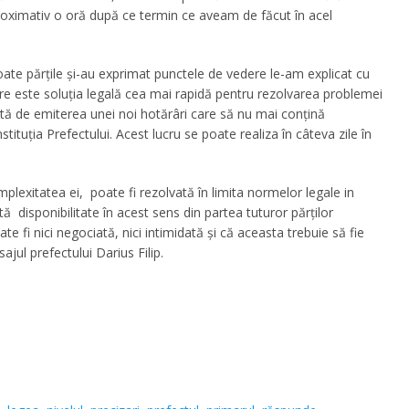
proximativ o oră după ce termin ce aveam de făcut în acel
toate părțile și-au exprimat punctele de vedere le-am explicat cu
care este soluția legală cea mai rapidă pentru rezolvarea problemei
 de emiterea unei noi hotărâri care să nu mai conțină
tituția Prefectului. Acest lucru se poate realiza în câteva zile în
plexitatea ei, poate fi rezolvată în limita normelor legale in
tă disponibilitate în acest sens din partea tuturor părților
te fi nici negociată, nici intimidată și că aceasta trebuie să fie
jul prefectului Darius Filip.