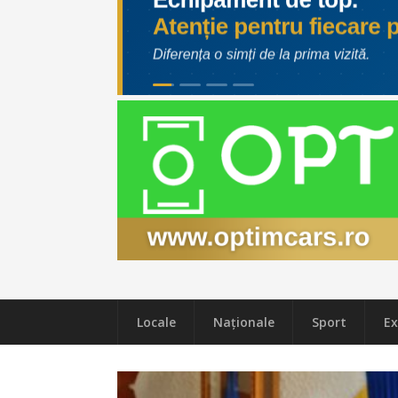
Locale
Naţionale
Sport
Ex