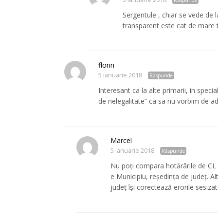
Sergentule , chiar se vede de 
transparent este cat de mare ta
florin
5 ianuarie 2018
Răspunde
Interesant ca la alte primarii, in spec
de nelegalitate” ca sa nu vorbim de aduc
Marcel
5 ianuarie 2018
Răspunde
Nu poți compara hotărârile de CL 
e Municipiu, reședința de județ. A
județ își corectează erorile sesizat