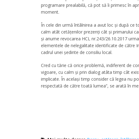
programare prealabilă, că pot să îi primesc în a
moment.
În cele din urmă întâlnirea a avut loc și după ce 
calm atât cetățenilor prezenți cât și primarului 
și anume revocarea HCL nr.243/26.10.2017 urmată
elementele de nelegalitate identificate de către Ins
cadrul unei ședinte de consiliu local.
Cred cu tărie că orice problemă, indiferent de com
vigoare, cu calm și prin dialog atâta timp cât exis
implicate. În același timp consider că legea nu poa
respectată de către toată lumea”, se arată în mesa