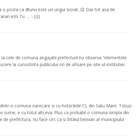
la o posta ca @unu este un ungur borat. 😉 Dar tot asa de
ran esti Tu …. :-))))
ial la cele de comuna angajatii prefecturii nu observa “elementele
ere la cunostinta publicului ori de afisare pe site-ul institutiei.
dintr-o comuna oarecare si cu hotărârile CL din Satu Mare. Totuși
lte sume, e cu totul altceva. Plus ca probabil o comuna simpla din
e de prefectura, nu face circ ca si întâiul bețivan al municipiului