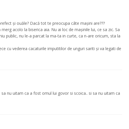
a prefect și ouăle? Dacă tot te preocupa câte mașini are???
merg acolo la biserica aia. Nu ai loc de mașinile lui, ce sa zic. Sa
u public, nu le-a parcat la ma-ta in curte, ca n-are oricum, sta la
ce cu vederea cacaturile imputitilor de unguri sariti și va legati de
. sa nu uitam ca a fost omul lui govor si scoica.. si sa nu uitam ca