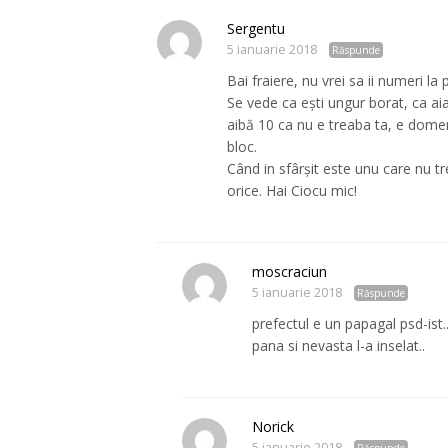
Sergentu
5 ianuarie 2018
Răspunde
Bai fraiere, nu vrei sa ii numeri l
Se vede ca ești ungur borat, ca aia 
aibă 10 ca nu e treaba ta, e domeni
bloc.
Când in sfârșit este unu care nu tre
orice. Hai Ciocu mic!
moscraciun
5 ianuarie 2018
Răspunde
prefectul e un papagal psd-ist.
pana si nevasta l-a inselat..
Norick
5 ianuarie 2018
Răspunde