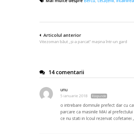
Mai multe despre
Bercu
,
cetățenii
,
întâlnirea
Navigare
Articolul anterior
Vitezoman băut ,,și-a parcat” mașina într-un gard
în
articole
14 comentarii
unu
5 ianuarie 2018
Răspunde
o intrebare domnule prefect dar cu cate
parcare ca masinile MAI al prefectu
ce nu stati in lcoul rezervat cofetariei