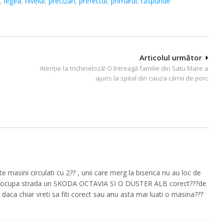
,
legea
,
nivelul
,
precizari
,
prefectul
,
primarul
,
răspunde
Articolul următor
Atenție la trichineloză! O întreagă familie din Satu Mare a
ajuns la spital din cauza cărnii de porc
 masini circulati cu 2?? , unii care merg la biserica nu au loc de
lui ocupa strada un SKODA OCTAVIA SI O DUSTER ALB corect???de
 , daca chiar vreti sa fiti corect sau anu asta mai luati o masina???