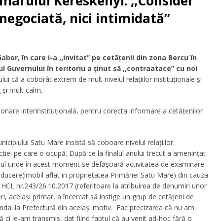
imarului Kereskenyi: ,,Consider
 negociată, nici intimidată”
bor, în care i-a ,,invitat” pe cetățenii din zona Bercu în
ul Guvernului în teritoriu a ținut să ,,contraatace” cu noi
lui că a coborât extrem de mult nivelul relațiilor instituționale și
 și mult calm.
onare interinstituțională, pentru corecta informare a cetățenilor
cipiului Satu Mare insistă să coboare nivelul relațiilor
cției pe care o ocupă. După ce la finalul anului trecut a amenințat
obilul unde în acest moment se defășoară activitatea de examinare
ducere(imobil aflat in proprietatea Primăriei Satu Mare) din cauza
 HCL nr.243/26.10.2017 (referitoare la atribuirea de denumiri unor
ri, același primar, a încercat să instige un grup de cetățeni de
ndal la Prefectură din același motiv. Fac precizarea că nu am
ă ci le-am transmis, dat fiind faptul că au venit ad-hoc fără o