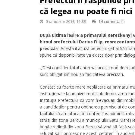
Prefectul îi răspunde pr
că legea nu poate fi nici
5 ianuarie 2018, 11:39
14 comentarii
După ultima ieșire a primarului Kereskenyi Ga
biroul prefectului Darius Filip, reprezentant
precizări
. Acesta îl acuză pe edilul-șef al Sătmaru
spune că disponibilitate va exista doar prin dialog
,,Deși consider total anormal acest mod de relați
sunt obligat din nou să fac câteva precizări.
Constat cu foarte mare neplăcere că primarul muni
instituționale la un nivel mult sub demnitatea fun
Instituția Prefectului că vom fi evacuați din im
a candidaților pentru obţinerea permisului de con
faptului că am atacat în contencios administrativ
străzi din zona Bercu a municipiului Satu Mare) ie
bună credință din zona Bercu să vină să facă sca
refuzat să îi primesc pe acești cetățeni în audienț