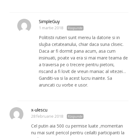
SimpleGuy
1 martie 2018
Răspunde
Politistii rutieri sunt mereu la datorie si in
slujba cetateanului, chiar daca suna cliseic.
Daca ar fi dormit pana acum, asa cum
insinuati, poate va era si mai mare teama de
a traversa pe o trecere pentru pietoni,
riscand a fi lovit de vreun maniac al vitezei…
Ganditi-va si la acest lucru inainte. Sa
aruncati cu vorbe e usor.
x-ulescu
28 februarie 2018
Răspunde
Cel putin aia 500 cu permise luate ,momentan
nu mai sunt pericol pentru ceilalti participanti la