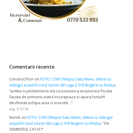
Comentarii recente
ConstrucThor
on
FOTO. CSM Olimpia Satu Mare, debut cu
stângul acasă în noul sezon din Liga 2: înfrângere cu Reșița
:
“
politia si jandarmeria sta sa pazeasca evaziunea fiscala
facuta de primarie,statul incurajeaza si apara hotia!!!!
desfiintati echipa asta si investiti…
”
aug. 9, 07:58
Norick
on
FOTO. CSM Olimpia Satu Mare, debut cu stângul
acasă în noul sezon din Liga 2: înfrângere cu Reșița
: “
DA
SEMINTELE CAT IS?
”