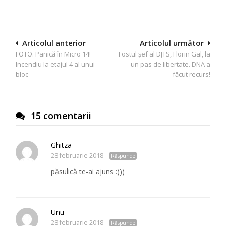
Navigare
Articolul anterior
Articolul următor
FOTO. Panică în Micro 14!
Fostul șef al DJTS, Florin Gal, la
în
Incendiu la etajul 4 al unui
un pas de libertate. DNA a
articole
bloc
făcut recurs!
15 comentarii
Ghitza
28 februarie 2018
Răspunde
păsulică te-ai ajuns :)))
Unu'
28 februarie 2018
Răspunde