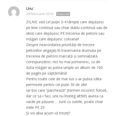
Unu'
28 februarie 2018
Răspunde
ZILNIC văd cel puțin 3-4 tâmpiți care depășesc
pe linie continuă sau chiar dublu-continuă sau de
idioți care depășesc PE trecerea de pietoni sau
măgari care depășesc coloana!!
Despre neacordarea priorității de trecere
pietonilor angajați în traversarea drumului pe
trecerea de pietoni marcată și semnalizată
corespunzător, nici nu mai pomenesc, cu de
ăștia măgari aș putea umple un album de 100
de pagini pe săptămână!
Pentru toate cele de mai sus s-ar putea sălta
permisele pentru cel puțin 30 de zile!
Iar boi care “parchează” (termen incorect folosit,
dar ce să-i faci, unii nu înțeleg altfel!) aiurea ca
vacile pe pășune … sunt cu sutele, poate chiar
miile PE ZI!
Și voi abia acum vă treziți?