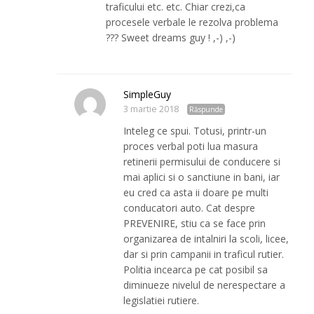
traficului etc. etc. Chiar crezi,ca
procesele verbale le rezolva problema
??? Sweet dreams guy ! ,-) ,-)
SimpleGuy
3 martie 2018
Răspunde
Inteleg ce spui. Totusi, printr-un
proces verbal poti lua masura
retinerii permisului de conducere si
mai aplici si o sanctiune in bani, iar
eu cred ca asta ii doare pe multi
conducatori auto. Cat despre
PREVENIRE, stiu ca se face prin
organizarea de intalniri la scoli, licee,
dar si prin campanii in traficul rutier.
Politia incearca pe cat posibil sa
diminueze nivelul de nerespectare a
legislatiei rutiere.