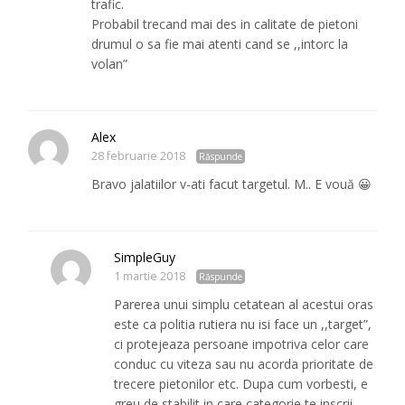
trafic.
Probabil trecand mai des in calitate de pietoni
drumul o sa fie mai atenti cand se ,,intorc la
volan”
Alex
28 februarie 2018
Răspunde
Bravo jalatiilor v-ati facut targetul. M.. E vouă 😀
SimpleGuy
1 martie 2018
Răspunde
Parerea unui simplu cetatean al acestui oras
este ca politia rutiera nu isi face un ,,target”,
ci protejeaza persoane impotriva celor care
conduc cu viteza sau nu acorda prioritate de
trecere pietonilor etc. Dupa cum vorbesti, e
greu de stabilit in care categorie te inscrii…