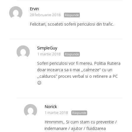
Ervin
28 februarie 2018
Răspunde
Felicitari, scoateti soferii periculosi din trafic.
SimpleGuy
1 martie 2018
Răspunde
Soferi periculosi vor fi mereu. Politia Rutiera
doar incearca sa ii mai ,,calmeze” cu un
,,calduros” proces verbal si o retinere a PC
😉
Norick
1 martie 2018
Răspunde
Hmmmm,. Si cum stam cu preventie /
indemanare / ajutor / fluidizarea