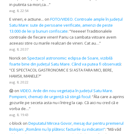
in putinta sa mori,ca…
”
aug. 8, 22:54
E vineri, e actiune...
on
FOTO/VIDEO. Controale ample în județul
Satu Mare: sute de persoane verificate, amenzi de peste
13.000 de lei și bunuri confiscate
: “
Yeeeee! Traditionalele
controale de fiecare vineri! Pariu ca sambata viitoare avem
aceeasi stire cu marile realizari de vineri. Cat au…
”
aug. 8, 20:37
Norick
on
Spectacol astronomic: eclipsa de Soare, vizibilă
foarte bine din județul Satu Mare. Când va putea fi observată
:
“
CE SPECTACOL GASTRONOMIC E SI ASTA FARA MICI, BERE,
HAMSII, MANELE?
”
aug. 8, 20:22
😱
on
VIDEO. Arde din nou vegetația în județul Satu Mare.
Pompierii, chemați de urgență să stingă focul
: “
Ăla care a aprins
gozurile pe seceta asta nu-i întreg la cap. Că aici nu cred că e
vorba de…
”
aug. 8, 19:43
c-block
on
Deputatul Mircea Govor, mesaj dur pentru premierul
Bolojan: „Românii nu își plătesc facturile cu indicatori”
: “
Mă văd