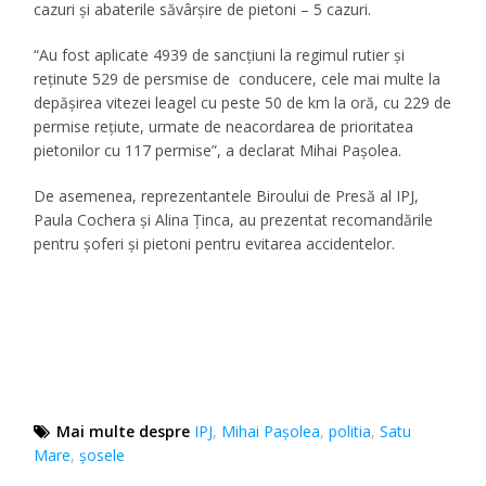
cazuri şi abaterile săvârşire de pietoni – 5 cazuri.
“Au fost aplicate 4939 de sancţiuni la regimul rutier şi
reţinute 529 de persmise de conducere, cele mai multe la
depăşirea vitezei leagel cu peste 50 de km la oră, cu 229 de
permise reţiute, urmate de neacordarea de prioritatea
pietonilor cu 117 permise”, a declarat Mihai Paşolea.
De asemenea, reprezentantele Biroului de Presă al IPJ,
Paula Cochera și Alina Ținca, au prezentat recomandările
pentru șoferi și pietoni pentru evitarea accidentelor.
Mai multe despre
IPJ
,
Mihai Pașolea
,
politia
,
Satu
Mare
,
șosele