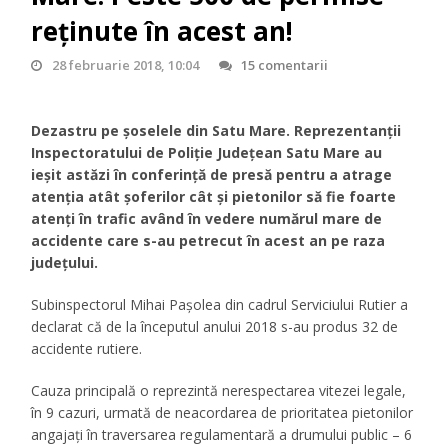
reţinute în acest an!
28 februarie 2018, 10:04
15 comentarii
Dezastru pe şoselele din Satu Mare. Reprezentanţii
Inspectoratului de Poliţie Judeţean Satu Mare au
ieşit astăzi în conferinţă de presă pentru a atrage
atenţia atât şoferilor cât şi pietonilor să fie foarte
atenţi în trafic având în vedere numărul mare de
accidente care s-au petrecut în acest an pe raza
judeţului.
Subinspectorul Mihai Paşolea din cadrul Serviciului Rutier a
declarat că de la începutul anului 2018 s-au produs 32 de
accidente rutiere.
Cauza principală o reprezintă nerespectarea vitezei legale,
în 9 cazuri, urmată de neacordarea de prioritatea pietonilor
angajaţi în traversarea regulamentară a drumului public – 6