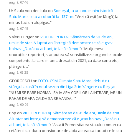
aug. 9, 07:46
Ur Szula von der Lula
on
Someșul, la un nou minim istoric în
Satu Mare: cota a coborât la -137 cm
: “
Vezi că ești ‘pe lângă’, la
minus faci un alupigus.
”
aug. 9, 07:45
Valeriu Grigor
on
VIDEOREPORTAJ. Sătmărean de 91 de ani,
umilit de stat. A luptat ani întregi să demonstreze că e grav
bolnav: „Dacă nu ai bani, te lasă să mori”
: “
Mulțumesc
onoraților reporteri, s-ar putea să sensibilizeze organele locale
competente, la care m-am adresat din 2021, cu date concrete,
plângeri,…
”
aug. 9, 03:35
GEORGESCU
on
FOTO. CSM Olimpia Satu Mare, debut cu
stângul acasă în noul sezon din Liga 2: înfrângere cu Reșița
:
“
NU MI SE PARE NORMAL SA IA APA COPIILOR LA INTRARE, IAR UN
PAHAR DE APA CALDA SA SE VANDA…
”
aug. 9, 00:09
Pop
on
VIDEOREPORTAJ. Sătmărean de 91 de ani, umilit de stat.
A luptat ani întregi să demonstreze că e grav bolnav: „Dacă nu
ai bani, te lasă să mori”
: “
Asta ii Perversitatea statului roman cu
cetățenii sai,dupa pensionare de abia asteapta,fac tot ce le sta