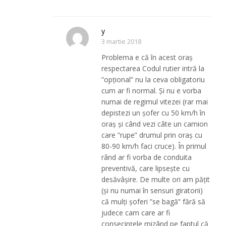
y
3 martie 2018
Problema e că în acest oraș
respectarea Codul rutier intră la
”opțional” nu la ceva obligatoriu
cum ar fi normal. Și nu e vorba
numai de regimul vitezei (rar mai
depistezi un șofer cu 50 km/h în
oraș și când vezi câte un camion
care ”rupe” drumul prin oraș cu
80-90 km/h faci cruce). În primul
rând ar fi vorba de conduita
preventivă, care lipsește cu
desăvâșire. De multe ori am pățit
(și nu numai în sensuri giratorii)
că mulți șoferi ”se bagă” fără să
judece cam care ar fi
consecințele mizând pe faptul că