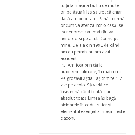
tu ții la mașina ta. Eu de multe
ori pe ăștia îi las să treacă chiar
dacă am prioritate. Până la urmă
oricum va ateriza într-o casă, se
va nenoroci sau mai rău va
nenoroci și pe altul. Dar nu pe
mine. De aia din 1992 de când
am eu permis nu am avut
accident.
PS. Am fost prin țările
arabe/musulmane, în mai multe.
Pe grozavii ăștia i-aș trimite 1-2
zile pe acolo. Să vadă ce
înseamnă când toată, dar
absolut toată lumea își bagă
picioarele în codul rutier și
elementul esențial al mașinii este
claxonul.