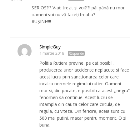
SERIOS?!? V-ați trezit și voi?!?! păi până nu mor
oameni voi nu vă faceți treaba?
RUȘINE!!!!
SimpleGuy
1 martie 2018
Răspunde
Politia Rutiera previne, pe cat posibil,
producerea unor accidente neplacute si face
acest lucru prin sanctionarea celor care
incalca normele regimului rutier. Oameni
mor si, din pacate, e posibil ca acest ,,negru”
fenomen sa continue. Acest lucru se
intampla din cauza celor care circula, de
regula, cu viteza. Din fericire, aceia sunt cu
500 mai putini, macar pentru moment. O zi
buna.