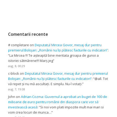
Comentarii recente
# completare
on
Deputatul Mircea Govor, mesaj dur pentru
premierul Bolojan: „Românii nu își plătesc facturile cu indicatori”
:
“
La Mircea !!! Te așteaptă bine meritata groapa de gunoi a
istoriei sătmărene!!! Marș jeg
”
aug. 8, 00:29
c-block
on
Deputatul Mircea Govor, mesaj dur pentru premierul
Bolojan: „Românii nu își plătesc facturile cu indicatori”
: “
@all. Tot
vă repet și nu mă ascultați. E simplu. Nu-l votați.
”
aug. 7, 19:08
John
on
Adrian Cozma: Guvernul a aprobat un buget de 100 de
milioane de euro pentru românii din diaspora care vor să
investească acasă
: “
Si noi vom plati impozite mult mai mari si
vom crea locuri de munca…
”