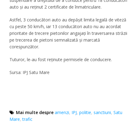
suspendare a dreptului de a conduce pentru 18 conducători
auto și au reținut 2 certificate de înmatriculare.
Astfel, 3 conducători auto au depășit limita legală de viteză
cu peste 50 km/h, iar 13 conducători auto nu au acordat
prioritate de trecere pietonilor angajați în traversarea străzii
pe trecerea de pietoni semnalizată și marcată
corespunzător.
Tuturor, le-au fost reținute permisele de conducere.
Sursa: IPJ Satu Mare
Mai multe despre
amenzi
,
IPJ
,
politie
,
sanctiuni
,
Satu
Mare
,
trafic