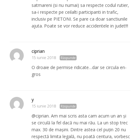
satmareni (si nu numai) sa respecte codul rutier,
sa-i respecte pe ceilalti participanti in trafic,
inclusiv pe PIETONI. Se pare ca doar sanctiunile
ajuta. Poate se vor reduce accidentele in judet!!!
ciprian
15 iunie 2018
Răspunde
O droaie de permise ridicate…dar se circula en-
gros
y
15 iunie 2018
Răspunde
@ciprian. Am mai scris asta cam acum un an și
se circulă la fel dacă nu mai rău. La un stop trec
max. 30 de mașini. Dintre astea cel puțin 20 nu
respectă limita legală, nu poată centura, vorbesc