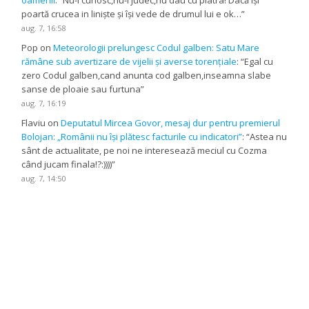
poartă crucea in liniște și își vede de drumul lui e ok…
”
aug. 7, 16:58
Pop
on
Meteorologii prelungesc Codul galben: Satu Mare
rămâne sub avertizare de vijelii și averse torențiale
: “
Egal cu
zero Codul galben,cand anunta cod galben,inseamna slabe
sanse de ploaie sau furtuna
”
aug. 7, 16:19
Flaviu
on
Deputatul Mircea Govor, mesaj dur pentru premierul
Bolojan: „Românii nu își plătesc facturile cu indicatori”
: “
Astea nu
sânt de actualitate, pe noi ne interesează meciul cu Cozma
când jucam finala!?:))))
”
aug. 7, 14:50