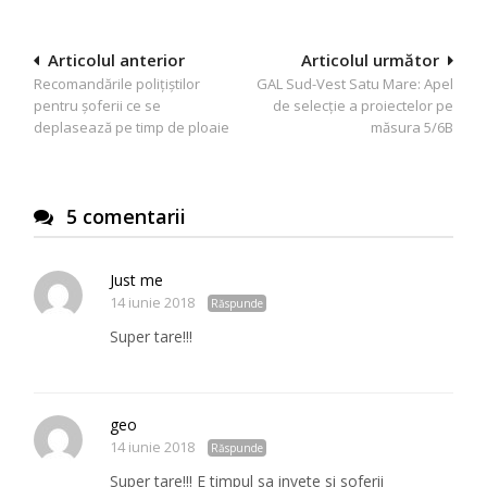
Navigare
Articolul anterior
Articolul următor
Recomandările polițiștilor
GAL Sud-Vest Satu Mare: Apel
în
pentru șoferii ce se
de selecție a proiectelor pe
articole
deplasează pe timp de ploaie
măsura 5/6B
5 comentarii
Just me
14 iunie 2018
Răspunde
Super tare!!!
geo
14 iunie 2018
Răspunde
Super tare!!! E timpul sa invete si soferii