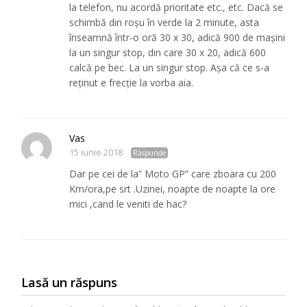
la telefon, nu acordă prioritate etc., etc. Dacă se
schimbă din roșu în verde la 2 minute, asta
înseamnă într-o oră 30 x 30, adică 900 de mașini
la un singur stop, din care 30 x 20, adică 600
calcă pe bec. La un singur stop. Așa că ce s-a
reținut e frecție la vorba aia.
Vas
15 iunie 2018
Răspunde
Dar pe cei de la” Moto GP” care zboara cu 200
Km/ora,pe srt .Uzinei, noapte de noapte la ore
mici ,cand le veniti de hac?
Lasă un răspuns