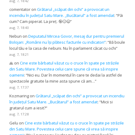
aug. 7, 18:42
comentator
on
Grătarul „scăpat din ochi” a provocat un
incendiu în județul Satu Mare. ,,Bucătarul” a fost amendat
: “
Păi
cum? Cam piperat. La preț. 🤪🥴😉
”
aug. 7, 18:40
Nebun
on
Deputatul Mircea Govor, mesaj dur pentru premierul
Bolojan: „Românii nu își plătesc facturile cu indicatori”
: “
Bă boule
locul tău e la casa de nebuni. Nu în parlament căcat cu ochi
”
aug. 7, 18:21
🙏
on
Cine este bărbatul văzut cu o cruce în spate pe străzile
din Satu Mare. Povestea celui care spune că vrea să inspire
oamenii
: “
Nici eu. Dar în momentul în care te dedai la astfel de
spectacole gratuite la mine asta spune că am…
”
aug. 7, 17:37
Kozmaring
on
Grătarul „scăpat din ochi” a provocat un incendiu
în județul Satu Mare. ,,Bucătarul” a fost amendat
: “
Micii si
gratarul cum a iesit?
”
aug. 7, 17:28
Gelu
on
Cine este bărbatul văzut cu o cruce în spate pe străzile
din Satu Mare. Povestea celui care spune că vrea să inspire
oamenii
: “
Nu-l cunosc,nu-l judec,nu dau cu piatra! Dacă își