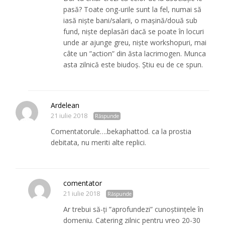
pasă? Toate ong-urile sunt la fel, numai să
iasă niște bani/salarii, o mașină/două sub
fund, niște deplasări dacă se poate în locuri
unde ar ajunge greu, niște workshopuri, mai
câte un ”action” din ăsta lacrimogen. Munca
asta zilnică este biudoș. Știu eu de ce spun.
Ardelean
21 iulie 2018
Răspunde
Comentatorule….bekaphattod. ca la prostia
debitata, nu meriti alte replici.
comentator
21 iulie 2018
Răspunde
Ar trebui să-ți ”aprofundezi” cunoștiințele în
domeniu. Catering zilnic pentru vreo 20-30