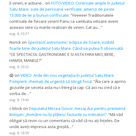
E vineri, e actiune...
on
FOTO/VIDEO. Controale ample în județul
Satu Mare: sute de persoane verificate, amenzi de peste
13.000 de lei și bunuri confiscate
: “
Yeeeee! Traditionalele
controale de fiecare vineri! Pariu ca sambata viitoare avem
aceeasi stire cu marile realizari de vineri. Cat au…
”
aug. 8, 20:37
Norick
on
Spectacol astronomic: eclipsa de Soare, vizibilă
foarte bine din județul Satu Mare. Când va putea fi observată
:
“
CE SPECTACOL GASTRONOMIC E SI ASTA FARA MICI, BERE,
HAMSII, MANELE?
”
aug. 8, 20:22
😱
on
VIDEO. Arde din nou vegetația în județul Satu Mare.
Pompierii, chemați de urgență să stingă focul
: “
Ăla care a aprins
gozurile pe seceta asta nu-i întreg la cap. Că aici nu cred că e
vorba de…
”
aug. 8, 19:43
c-block
on
Deputatul Mircea Govor, mesaj dur pentru premierul
Bolojan: „Românii nu își plătesc facturile cu indicatori”
: “
Mă văd
obligat să revin cu un comentariu că văd că nu ați înțeles. De
unde aveți impresia asta greșită…
”
aug. 8, 18:09