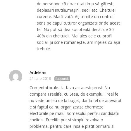
de persoane că doar n-ai timp să gătești,
deplasări inutile,mașini, sedii etc. Cheltuieli
curente. Mai învață. Aș trimite un control
seris pe capul tuturor organizațiilor de acest
fel. Nu pot să dea socoteală decât de 30-
40% din cheltuieli. Mai ales cele cu profil
social. Și scrie românește, am înțeles că așa
trebuie.
Ardelean
21 iulie 2018
Răspunde
Comentatorule…la faza asta esti prost. Nu
compara Freelife, cu Stea, de exemplu. Freelife
nu vede un leu de la buget, dar la fel de adevarat
e si faptul ca nu organizeaza chermeze
electorale pe malul Somesului pentru candidatii
cheliosi. Freelife pur si simplu rezolva o
problema, pentru care insa e platit primaru si