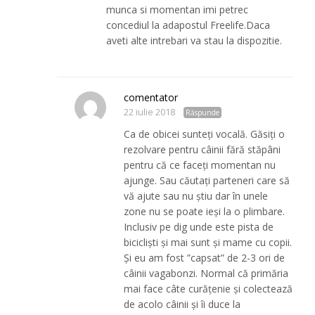
munca si momentan imi petrec
concediul la adapostul Freelife.Daca
aveti alte intrebari va stau la dispozitie.
comentator
22 iulie 2018
Răspunde
Ca de obicei sunteți vocală. Găsiți o
rezolvare pentru câinii fără stăpâni
pentru că ce faceți momentan nu
ajunge. Sau căutați parteneri care să
vă ajute sau nu știu dar în unele
zone nu se poate ieși la o plimbare.
Inclusiv pe dig unde este pista de
bicicliști și mai sunt și mame cu copii.
Și eu am fost ”capsat” de 2-3 ori de
câinii vagabonzi. Normal că primăria
mai face câte curățenie și colectează
de acolo câinii și îi duce la