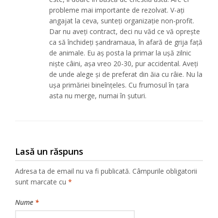
probleme mai importante de rezolvat. V-ați
angajat la ceva, sunteți organizație non-profit.
Dar nu aveți contract, deci nu văd ce vă oprește
ca să închideți șandramaua, în afară de grija față
de animale. Eu aș posta la primar la ușă zilnic
niște câini, așa vreo 20-30, pur accidental. Aveți
de unde alege și de preferat din ăia cu râie. Nu la
ușa primăriei bineînțeles. Cu frumosul în țara
asta nu merge, numai în șuturi.
Lasă un răspuns
Adresa ta de email nu va fi publicată.
Câmpurile obligatorii
sunt marcate cu
*
Nume
*