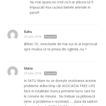
Nu mai spune,nu cred ca ti-ar plăcea să fi
împușcat! Asa ca,lasă bietele animale in
pace!!!
Bahu
20 iulie 2018
Răspunde
@Ben 10′, invectivele de mai sus le-ai improscat
spre moâca ce te privea din oglinda ,nu ?
Maria
20 iulie 2018
Răspunde
In SATU Mare nu se dorește rezolvarea acestei
probleme atâta timp cât ASOCIAȚIA FREE LIFE
face in totalitate munca primăriei lucru care lor
le convine de minune . Nu trebuie sa plătească
nimic și problema e rezolvată …. ăștia da iubitori