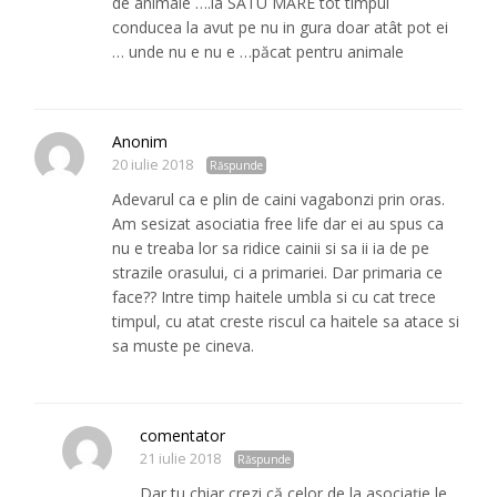
de animale ….la SATU MARE tot timpul
conducea la avut pe nu in gura doar atât pot ei
… unde nu e nu e …păcat pentru animale
Anonim
20 iulie 2018
Răspunde
Adevarul ca e plin de caini vagabonzi prin oras.
Am sesizat asociatia free life dar ei au spus ca
nu e treaba lor sa ridice cainii si sa ii ia de pe
strazile orasului, ci a primariei. Dar primaria ce
face?? Intre timp haitele umbla si cu cat trece
timpul, cu atat creste riscul ca haitele sa atace si
sa muste pe cineva.
comentator
21 iulie 2018
Răspunde
Dar tu chiar crezi că celor de la asociație le