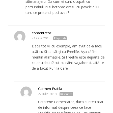
sitimanajeru. Da cum ei sunt ocupati cu
partiumbuliuri si betonat orasu cu pavelele lui
tarr, ce pretentii poti avea?
comentator
21 iulie 2018
Răspunde
Dacă tot vii cu exemple, am avut de-a face
atât cu Stea cât și cu Freelife. Așa că îmi
mențin afirmațiile. Și Freelife este departe de
ce ar trebui făcut cu câinii vagabonzi. Uită-te
de a făcut Pufi la Carei.
Carmen Fratila
22 iulie 2018
Răspunde
Cetatene Comentator, daca sunteti atat
de informat despre ceea ce face
Freelife, va rog frumos sa – mi spuneti