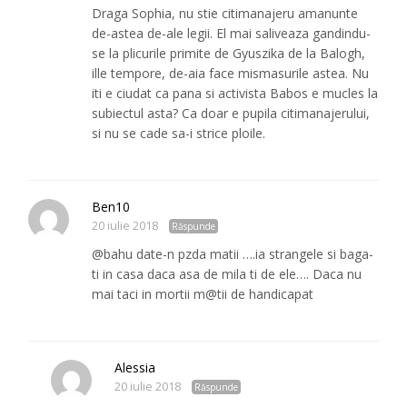
Draga Sophia, nu stie citimanajeru amanunte
de-astea de-ale legii. El mai saliveaza gandindu-
se la plicurile primite de Gyuszika de la Balogh,
ille tempore, de-aia face mismasurile astea. Nu
iti e ciudat ca pana si activista Babos e mucles la
subiectul asta? Ca doar e pupila citimanajerului,
si nu se cade sa-i strice ploile.
Ben10
20 iulie 2018
Răspunde
@bahu date-n pzda matii ….ia strangele si baga-
ti in casa daca asa de mila ti de ele…. Daca nu
mai taci in mortii m@tii de handicapat
Alessia
20 iulie 2018
Răspunde