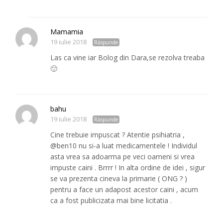
Mamamia
19 iulie 2018
Răspunde
Las ca vine iar Bolog din Dara,se rezolva treaba
🙂
bahu
19 iulie 2018
Răspunde
Cine trebuie impuscat ? Atentie psihiatria ,
@ben10 nu si-a luat medicamentele ! Individul
asta vrea sa adoarma pe veci oameni si vrea
impuste caini . Brrrr ! In alta ordine de idei , sigur
se va prezenta cineva la primarie ( ONG ? )
pentru a face un adapost acestor caini , acum
ca a fost publicizata mai bine licitatia .