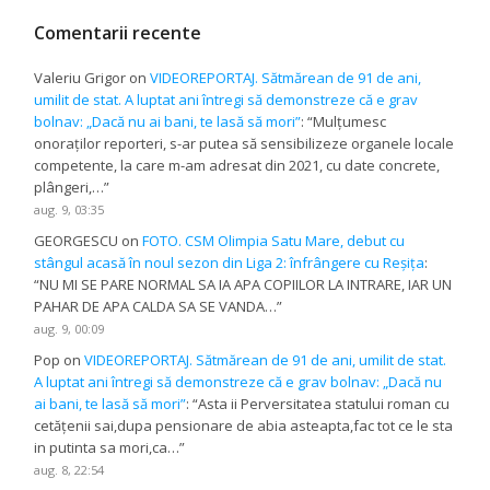
Comentarii recente
Valeriu Grigor
on
VIDEOREPORTAJ. Sătmărean de 91 de ani,
umilit de stat. A luptat ani întregi să demonstreze că e grav
bolnav: „Dacă nu ai bani, te lasă să mori”
: “
Mulțumesc
onoraților reporteri, s-ar putea să sensibilizeze organele locale
competente, la care m-am adresat din 2021, cu date concrete,
plângeri,…
”
aug. 9, 03:35
GEORGESCU
on
FOTO. CSM Olimpia Satu Mare, debut cu
stângul acasă în noul sezon din Liga 2: înfrângere cu Reșița
:
“
NU MI SE PARE NORMAL SA IA APA COPIILOR LA INTRARE, IAR UN
PAHAR DE APA CALDA SA SE VANDA…
”
aug. 9, 00:09
Pop
on
VIDEOREPORTAJ. Sătmărean de 91 de ani, umilit de stat.
A luptat ani întregi să demonstreze că e grav bolnav: „Dacă nu
ai bani, te lasă să mori”
: “
Asta ii Perversitatea statului roman cu
cetățenii sai,dupa pensionare de abia asteapta,fac tot ce le sta
in putinta sa mori,ca…
”
aug. 8, 22:54