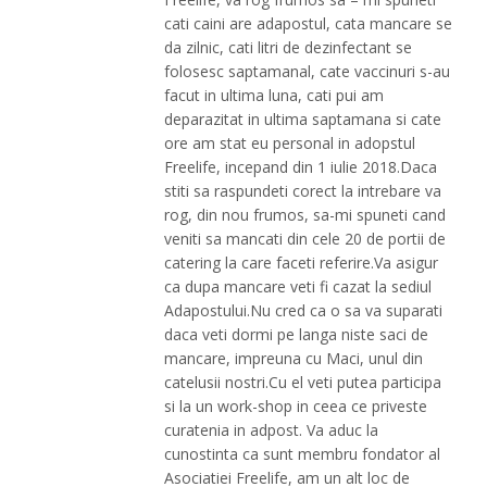
cati caini are adapostul, cata mancare se
da zilnic, cati litri de dezinfectant se
folosesc saptamanal, cate vaccinuri s-au
facut in ultima luna, cati pui am
deparazitat in ultima saptamana si cate
ore am stat eu personal in adopstul
Freelife, incepand din 1 iulie 2018.Daca
stiti sa raspundeti corect la intrebare va
rog, din nou frumos, sa-mi spuneti cand
veniti sa mancati din cele 20 de portii de
catering la care faceti referire.Va asigur
ca dupa mancare veti fi cazat la sediul
Adapostului.Nu cred ca o sa va suparati
daca veti dormi pe langa niste saci de
mancare, impreuna cu Maci, unul din
catelusii nostri.Cu el veti putea participa
si la un work-shop in ceea ce priveste
curatenia in adpost. Va aduc la
cunostinta ca sunt membru fondator al
Asociatiei Freelife, am un alt loc de