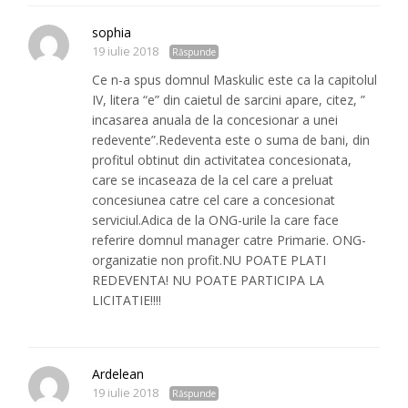
sophia
19 iulie 2018
Răspunde
Ce n-a spus domnul Maskulic este ca la capitolul
IV, litera “e” din caietul de sarcini apare, citez, ”
incasarea anuala de la concesionar a unei
redevente”.Redeventa este o suma de bani, din
profitul obtinut din activitatea concesionata,
care se incaseaza de la cel care a preluat
concesiunea catre cel care a concesionat
serviciul.Adica de la ONG-urile la care face
referire domnul manager catre Primarie. ONG-
organizatie non profit.NU POATE PLATI
REDEVENTA! NU POATE PARTICIPA LA
LICITATIE!!!!
Ardelean
19 iulie 2018
Răspunde