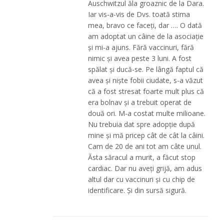
Auschwitzul ăla groaznic de la Dara.
Iar vis-a-vis de Dvs. toată stima
mea, bravo ce faceți, dar …. O dată
am adoptat un câine de la asociație
și mi-a ajuns. Fără vaccinuri, fără
nimic și avea peste 3 luni. A fost
spălat și ducă-se. Pe lângă faptul că
avea și niște fobii ciudate, s-a văzut
că a fost stresat foarte mult plus că
era bolnav și a trebuit operat de
două ori. M-a costat multe milioane.
Nu trebuia dat spre adopție după
mine și mă pricep cât de cât la câini.
Cam de 20 de ani tot am câte unul.
Ăsta săracul a murit, a făcut stop
cardiac. Dar nu aveți grijă, am adus
altul dar cu vaccinuri și cu chip de
identificare. Și din sursă sigură.