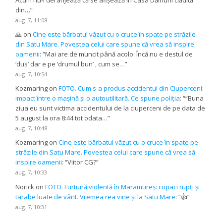
Acum nu-l deranjează că se afișează în Casa Dăinurii clădită
din…
”
aug. 7, 11:08
🙏
on
Cine este bărbatul văzut cu o cruce în spate pe străzile
din Satu Mare. Povestea celui care spune că vrea să inspire
oamenii
: “
Mai are de muncit până acolo. Încă nu e destul de
‘dus’ dar e pe ‘drumul bun’ , cum se…
”
aug. 7, 10:54
Kozmaring
on
FOTO. Cum s-a produs accidentul din Ciuperceni:
impact între o mașină și o autoutilitară. Ce spune poliția
: “
“Buna
ziua eu sunt victima accidentului de la ciuperceni de pe data de
5 august la ora 8:44 tot odata…
”
aug. 7, 10:48
Kozmaring
on
Cine este bărbatul văzut cu o cruce în spate pe
străzile din Satu Mare. Povestea celui care spune că vrea să
inspire oamenii
: “
Viitor CG?
”
aug. 7, 10:33
Norick
on
FOTO. Furtună violentă în Maramureș: copaci rupți și
tarabe luate de vânt. Vremea rea vine și la Satu Mare
: “
👍
”
aug. 7, 10:31