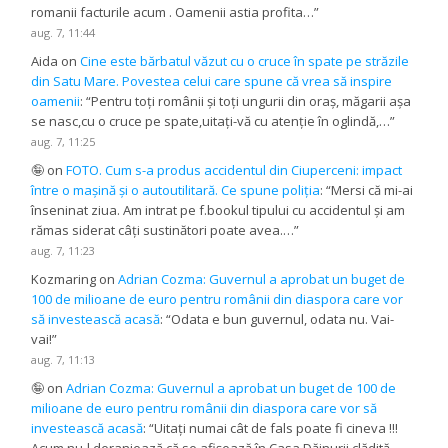
romanii facturile acum . Oamenii astia profita…
”
aug. 7, 11:44
Aida
on
Cine este bărbatul văzut cu o cruce în spate pe străzile
din Satu Mare. Povestea celui care spune că vrea să inspire
oamenii
: “
Pentru toți românii și toți ungurii din oraș, măgarii așa
se nasc,cu o cruce pe spate,uitați-vă cu atenție în oglindă,…
”
aug. 7, 11:25
🤪
on
FOTO. Cum s-a produs accidentul din Ciuperceni: impact
între o mașină și o autoutilitară. Ce spune poliția
: “
Mersi că mi-ai
înseninat ziua. Am intrat pe f.bookul tipului cu accidentul și am
rămas siderat câți sustinători poate avea.…
”
aug. 7, 11:23
Kozmaring
on
Adrian Cozma: Guvernul a aprobat un buget de
100 de milioane de euro pentru românii din diaspora care vor
să investească acasă
: “
Odata e bun guvernul, odata nu. Vai-
vai!
”
aug. 7, 11:13
🤪
on
Adrian Cozma: Guvernul a aprobat un buget de 100 de
milioane de euro pentru românii din diaspora care vor să
investească acasă
: “
Uitați numai cât de fals poate fi cineva !!!