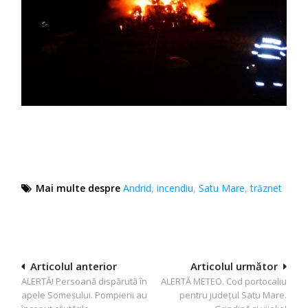
Mai multe despre
Andrid
,
incendiu
,
Satu Mare
,
trăznet
Navigare
Articolul anterior
Articolul următor
ALERTĂ! Persoană dispărută în
ALERTĂ METEO. Cod portocaliu
în
apele Someșului. Pompierii au
pentru judeţul Satu Mare.