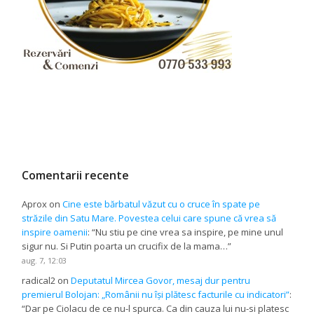
Comentarii recente
Aprox
on
Cine este bărbatul văzut cu o cruce în spate pe
străzile din Satu Mare. Povestea celui care spune că vrea să
inspire oamenii
: “
Nu stiu pe cine vrea sa inspire, pe mine unul
sigur nu. Si Putin poarta un crucifix de la mama…
”
aug. 7, 12:03
radical2
on
Deputatul Mircea Govor, mesaj dur pentru
premierul Bolojan: „Românii nu își plătesc facturile cu indicatori”
:
“
Dar pe Ciolacu de ce nu-l spurca. Ca din cauza lui nu-si platesc