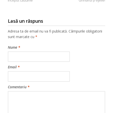
articole
început căutările
Grindină şi vijelie!
Lasă un răspuns
Adresa ta de email nu va fi publicată.
Câmpurile obligatorii
sunt marcate cu
*
Nume
*
Email
*
Comentariu
*