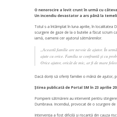
O nenorocire a lovit crunt în urmă cu câteva
Un incendiu devastator a ars până la temeli
Totul s-a întâmplat în luna aprilie, în localitat
scurgere de gaze de la o butelie a făcut scrum ca
iarnă, oamenii cer ajutorul sătmărenilor.
,,Această familie are nevoie de ajutor. În urmă
ajute cu orice. Familia se confruntă și cu prob
Orice ajutor, oricât de mic, ar fi de mare fol
Dacă doriți să oferiți familiei o mână de ajutor, 
Știrea publicată de Portal SM în 23 aprilie 20
Pompierii sătmăreni au intervenit pentru stingerea
Dumbrava. Incendiul, provocat de o scurgere de ga
Intervenția a fost dificilă și riscantă din cauza ri