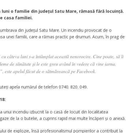
 luni o familie din județul Satu Mare, rămasă fără locuință.
e casa familiei.
ea Dumbrava din județul Satu Mare. Un incendiu provocat de o
sa unei familii, care a rămas practic pe drumuri. Acum, în prag de
 cu câteva luni s-a întâmplat această nenorocire. Cine poate, să îi
leme de sănătate și le este greu având în vedere că vine iarna.
os”, este apelul făcut de o sătmăreancă pe Facebook.
puteți apela numărul de telefon 0740. 820. 049.
18:
 unui incendiu izbucnit la o casă de locuit din localitatea
ze de la o butelie, a cuprins rapid mai multe încăperi și o anexă.
scului de explozie, însă profesionalismul pompierilor a contribuit la