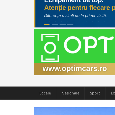
Locale
Naţionale
Sport
Ex