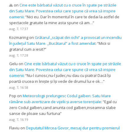
🙏
on
Cine este bărbatul văzut cu o cruce în spate pe străzile
din Satu Mare. Povestea celui care spune că vrea să inspire
oamenii
: “
Nici eu. Dar în momentul în care te dedai la astfel de
spectacole gratuite la mine asta spune că am…
”
aug. 7, 17:37
Kozmaring
on
Grătarul „scăpat din ochi” a provocat un incendiu
în județul Satu Mare. ,,Bucătarul” a fost amendat
: “
Micii si
gratarul cum a iesit?
”
aug. 7, 17:28
Gelu
on
Cine este bărbatul văzut cu o cruce în spate pe străzile
din Satu Mare. Povestea celui care spune că vrea să inspire
oamenii
: “
Nu-l cunosc,nu-l judec,nu dau cu piatra! Dacă își
poartă crucea in liniște și își vede de drumul lui e ok…
”
aug. 7, 16:58
Pop
on
Meteorologii prelungesc Codul galben: Satu Mare
rămâne sub avertizare de vijelii și averse torențiale
: “
Egal cu
zero Codul galben,cand anunta cod galben,inseamna slabe
sanse de ploaie sau furtuna
”
aug. 7, 16:19
Flaviu
on
Deputatul Mircea Govor, mesaj dur pentru premierul