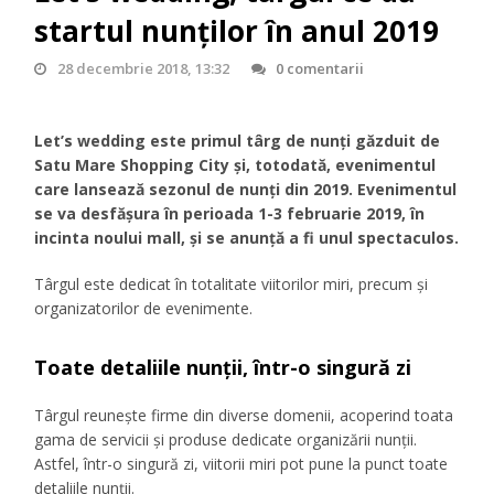
startul nunților în anul 2019
28 decembrie 2018, 13:32
0 comentarii
Let’s wedding este primul târg de nunți găzduit de
Satu Mare Shopping City și, totodată, evenimentul
care lansează sezonul de nunți din 2019. Evenimentul
se va desfășura în perioada 1-3 februarie 2019, în
incinta noului mall, și se anunță a fi unul spectaculos.
Târgul este dedicat în totalitate viitorilor miri, precum și
organizatorilor de evenimente.
Toate detaliile nunții, într-o singură zi
Târgul reunește firme din diverse domenii, acoperind toata
gama de servicii și produse dedicate organizării nunții.
Astfel, într-o singură zi, viitorii miri pot pune la punct toate
detaliile nunții.