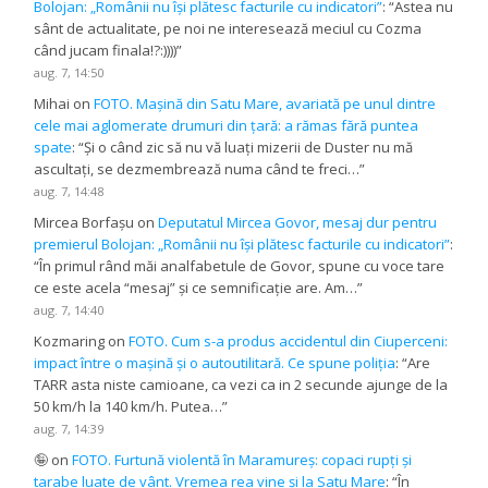
Bolojan: „Românii nu își plătesc facturile cu indicatori”
: “
Astea nu
sânt de actualitate, pe noi ne interesează meciul cu Cozma
când jucam finala!?:))))
”
aug. 7, 14:50
Mihai
on
FOTO. Mașină din Satu Mare, avariată pe unul dintre
cele mai aglomerate drumuri din țară: a rămas fără puntea
spate
: “
Și o când zic să nu vă luați mizerii de Duster nu mă
ascultați, se dezmembrează numa când te freci…
”
aug. 7, 14:48
Mircea Borfașu
on
Deputatul Mircea Govor, mesaj dur pentru
premierul Bolojan: „Românii nu își plătesc facturile cu indicatori”
:
“
În primul rând măi analfabetule de Govor, spune cu voce tare
ce este acela “mesaj” și ce semnificație are. Am…
”
aug. 7, 14:40
Kozmaring
on
FOTO. Cum s-a produs accidentul din Ciuperceni:
impact între o mașină și o autoutilitară. Ce spune poliția
: “
Are
TARR asta niste camioane, ca vezi ca in 2 secunde ajunge de la
50 km/h la 140 km/h. Putea…
”
aug. 7, 14:39
🤪
on
FOTO. Furtună violentă în Maramureș: copaci rupți și
tarabe luate de vânt. Vremea rea vine și la Satu Mare
: “
În