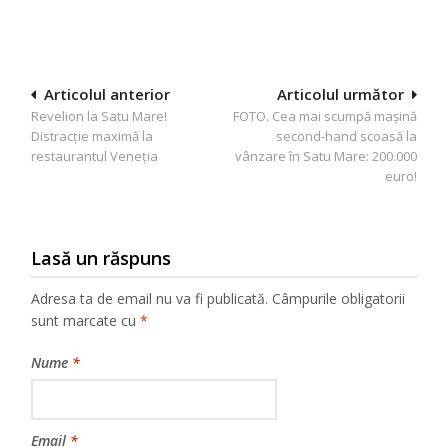
Navigare
Articolul anterior
Articolul următor
Revelion la Satu Mare!
FOTO. Cea mai scumpă maşină
în
Distracție maximă la
second-hand scoasă la
articole
restaurantul Veneția
vânzare în Satu Mare: 200.000
euro!
Lasă un răspuns
Adresa ta de email nu va fi publicată.
Câmpurile obligatorii
sunt marcate cu
*
Nume
*
Email
*