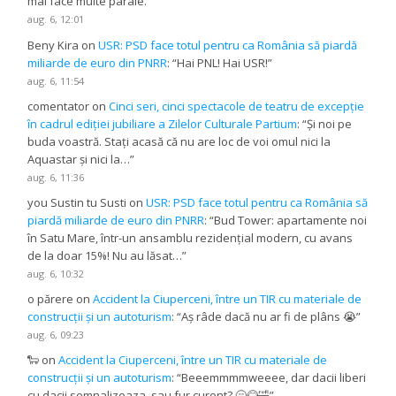
mai face multe parale.
”
aug. 6, 12:01
Beny Kira
on
USR: PSD face totul pentru ca România să piardă
miliarde de euro din PNRR
: “
Hai PNL! Hai USR!
”
aug. 6, 11:54
comentator
on
Cinci seri, cinci spectacole de teatru de excepție
în cadrul ediției jubiliare a Zilelor Culturale Partium
: “
Și noi pe
buda voastră. Stați acasă că nu are loc de voi omul nici la
Aquastar și nici la…
”
aug. 6, 11:36
you Sustin tu Susti
on
USR: PSD face totul pentru ca România să
piardă miliarde de euro din PNRR
: “
Bud Tower: apartamente noi
în Satu Mare, într-un ansamblu rezidențial modern, cu avans
de la doar 15%! Nu au lăsat…
”
aug. 6, 10:32
o părere
on
Accident la Ciuperceni, între un TIR cu materiale de
construcții și un autoturism
: “
Aș râde dacă nu ar fi de plâns 😭
”
aug. 6, 09:23
🐑
on
Accident la Ciuperceni, între un TIR cu materiale de
construcții și un autoturism
: “
Beeemmmmweeee, dar dacii liberi
cu dacii semnalizeaza, sau fur curent? 🥱😂🤣
”