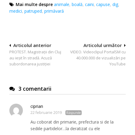
Mai multe despre
animale
,
boală
,
caini
,
capuse
,
dig
,
medici
,
patruped
,
primăvară
Navigare
Articolul anterior
Articolul următor
PROTEST. Magistrații din Cluj
VIDEO. Videoclipul PortalSM cu
în
au ieșit în stradă. Acuză
40.000.000 de vizualizări pe
articole
subordonarea justiției
YouTube
3 comentarii
ciprian
22 februarie 2019
Răspunde
Au coborat din primarie, prefectura si de la
sediile partidelor…la deratizat cu ele