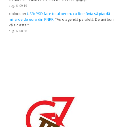
aug. 6, 09:19
c-block
on
USR: PSD face totul pentru ca România să piardă
miliarde de euro din PNRR
: “
Au o agendă paralelă. De ani buni
vă zic asta.
”
aug. 6, 08:58