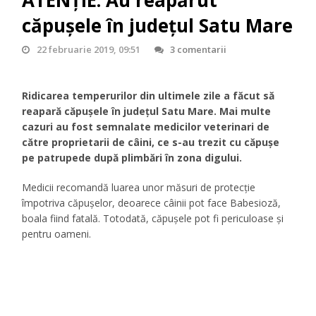
căpușele în județul Satu Mare
22 februarie 2019, 09:51
3 comentarii
Ridicarea temperurilor din ultimele zile a făcut să
reapară căpușele în județul Satu Mare. Mai multe
cazuri au fost semnalate medicilor veterinari de
către proprietarii de câini, ce s-au trezit cu căpușe
pe patrupede după plimbări în zona digului.
Medicii recomandă luarea unor măsuri de protecție
împotriva căpușelor, deoarece câinii pot face Babesioză,
boala fiind fatală. Totodată, căpușele pot fi periculoase și
pentru oameni.