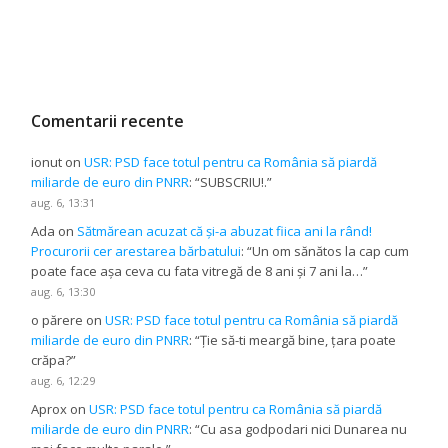
Comentarii recente
ionut
on
USR: PSD face totul pentru ca România să piardă
miliarde de euro din PNRR
: “
SUBSCRIU!.
”
aug. 6, 13:31
Ada
on
Sătmărean acuzat că și-a abuzat fiica ani la rând!
Procurorii cer arestarea bărbatului
: “
Un om sănătos la cap cum
poate face așa ceva cu fata vitregă de 8 ani și 7 ani la…
”
aug. 6, 13:30
o părere
on
USR: PSD face totul pentru ca România să piardă
miliarde de euro din PNRR
: “
Ție să-ti meargă bine, țara poate
crăpa?
”
aug. 6, 12:29
Aprox
on
USR: PSD face totul pentru ca România să piardă
miliarde de euro din PNRR
: “
Cu asa godpodari nici Dunarea nu