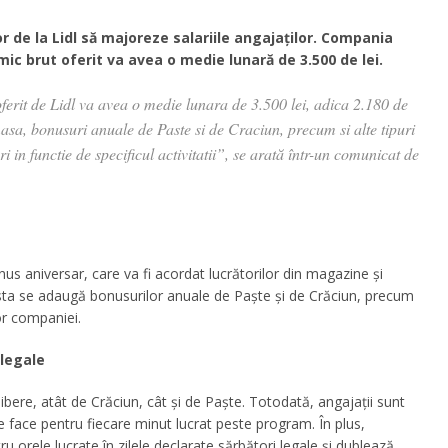
r de la Lidl să majoreze salariile angajaților. Compania
mic brut oferit va avea o medie lunară de 3.500 de lei.
oferit de Lidl va avea o medie lunara de 3.500 lei, adica 2.180 de
 masa, bonusuri anuale de Paste si de Craciun, precum si alte tipuri
 in functie de specificul activitatii”, se arată într-un comunicat de
us aniversar, care va fi acordat lucrătorilor din magazine și
Acesta se adaugă bonusurilor anuale de Paște și de Crăciun, precum
or companiei.
 legale
libere, atât de Crăciun, cât și de Paște. Totodată, angajații sunt
e face pentru fiecare minut lucrat peste program. În plus,
u orele lucrate în zilele declarate sărbători legale și dublează