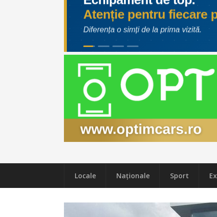
Locale
Naţionale
Sport
Ex