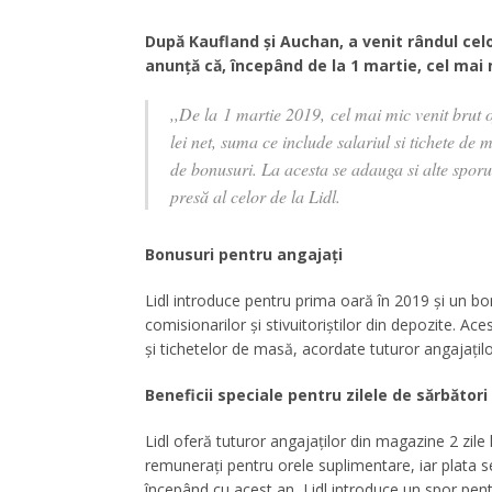
După Kaufland și Auchan, a venit rândul celo
anunță că, începând de la 1 martie, cel mai 
,,De la 1 martie 2019, cel mai mic venit brut 
lei net, suma ce include salariul si tichete de
de bonusuri. La acesta se adauga si alte sporuri
presă al celor de la Lidl.
Bonusuri pentru angajați
Lidl introduce pentru prima oară în 2019 și un bon
comisionarilor și stivuitoriștilor din depozite. 
și tichetelor de masă, acordate tuturor angajațil
Beneficii speciale pentru zilele de sărbători
Lidl oferă tuturor angajaților din magazine 2 zile 
remunerați pentru orele suplimentare, iar plata s
începând cu acest an, Lidl introduce un spor pentr