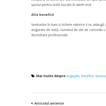
sporul pentru orele lucrate în week-end.
Alte beneficii
Veniturilor în bani și tichete valorice li se adaugă
asigurare de viață, numărul de zile de concediu car
dezvoltare profesională.
Mai multe despre
angajătii
,
beneficii
,
bonusu
Navigare
Articolul anterior