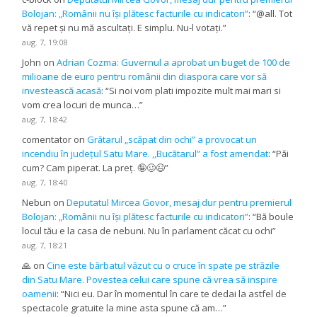
Bolojan: „Românii nu își plătesc facturile cu indicatori”
: “
@all. Tot
vă repet și nu mă ascultați. E simplu. Nu-l votați.
”
aug. 7, 19:08
John
on
Adrian Cozma: Guvernul a aprobat un buget de 100 de
milioane de euro pentru românii din diaspora care vor să
investească acasă
: “
Si noi vom plati impozite mult mai mari si
vom crea locuri de munca…
”
aug. 7, 18:42
comentator
on
Grătarul „scăpat din ochi” a provocat un
incendiu în județul Satu Mare. ,,Bucătarul” a fost amendat
: “
Păi
cum? Cam piperat. La preț. 🤪🥴😉
”
aug. 7, 18:40
Nebun
on
Deputatul Mircea Govor, mesaj dur pentru premierul
Bolojan: „Românii nu își plătesc facturile cu indicatori”
: “
Bă boule
locul tău e la casa de nebuni. Nu în parlament căcat cu ochi
”
aug. 7, 18:21
🙏
on
Cine este bărbatul văzut cu o cruce în spate pe străzile
din Satu Mare. Povestea celui care spune că vrea să inspire
oamenii
: “
Nici eu. Dar în momentul în care te dedai la astfel de
spectacole gratuite la mine asta spune că am…
”