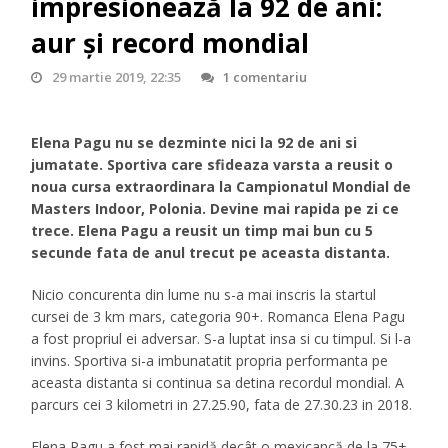
impresionează la 92 de ani:
aur și record mondial
29 martie 2019, 22:35
1 comentariu
Elena Pagu nu se dezminte nici la 92 de ani si
jumatate. Sportiva care sfideaza varsta a reusit o
noua cursa extraordinara la Campionatul Mondial de
Masters Indoor, Polonia. Devine mai rapida pe zi ce
trece. Elena Pagu a reusit un timp mai bun cu 5
secunde fata de anul trecut pe aceasta distanta.
Nicio concurenta din lume nu s-a mai inscris la startul
cursei de 3 km mars, categoria 90+. Romanca Elena Pagu
a fost propriul ei adversar. S-a luptat insa si cu timpul. Si l-a
invins. Sportiva si-a imbunatatit propria performanta pe
aceasta distanta si continua sa detina recordul mondial. A
parcurs cei 3 kilometri in 27.25.90, fata de 27.30.23 in 2018.
Elena Pagu a fost mai rapidă decât o mexicancă de la 75+