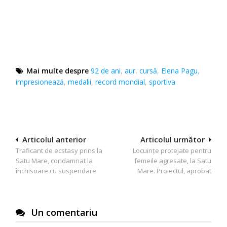
Mai multe despre
92 de ani
,
aur
,
cursă
,
Elena Pagu
,
impresionează
,
medalii
,
record mondial
,
sportiva
Navigare
Articolul anterior
Articolul următor
Traficant de ecstasy prins la
Locuințe protejate pentru
în
Satu Mare, condamnat la
femeile agresate, la Satu
articole
închisoare cu suspendare
Mare. Proiectul, aprobat
Un comentariu