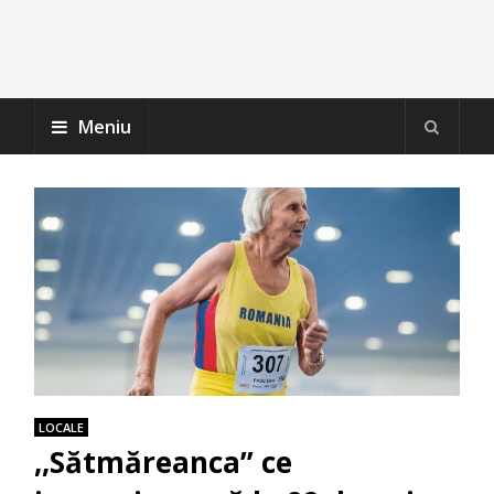
Meniu
LOCALE
,,Sătmăreanca” ce