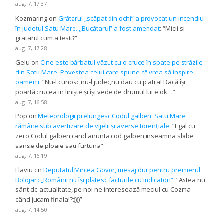
aug. 7, 17:37
Kozmaring
on
Grătarul „scăpat din ochi” a provocat un incendiu
în județul Satu Mare. ,,Bucătarul” a fost amendat
: “
Micii si
gratarul cum a iesit?
”
aug. 7, 17:28
Gelu
on
Cine este bărbatul văzut cu o cruce în spate pe străzile
din Satu Mare. Povestea celui care spune că vrea să inspire
oamenii
: “
Nu-l cunosc,nu-l judec,nu dau cu piatra! Dacă își
poartă crucea in liniște și își vede de drumul lui e ok…
”
aug. 7, 16:58
Pop
on
Meteorologii prelungesc Codul galben: Satu Mare
rămâne sub avertizare de vijelii și averse torențiale
: “
Egal cu
zero Codul galben,cand anunta cod galben,inseamna slabe
sanse de ploaie sau furtuna
”
aug. 7, 16:19
Flaviu
on
Deputatul Mircea Govor, mesaj dur pentru premierul
Bolojan: „Românii nu își plătesc facturile cu indicatori”
: “
Astea nu
sânt de actualitate, pe noi ne interesează meciul cu Cozma
când jucam finala!?:))))
”
aug. 7, 14:50